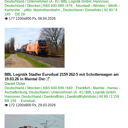
Deutschland / Unternehmen (A - K) / BBL Logistik GmbH, Hannover
,
Deutschland / Strecken | KBS 600-699 / 676 Neustadt – Winden – Wörth –
Karlsruhe ·pfälz. Maximiliansbahn·
,
Deutschland / Dieselloks | 92 80 / 4
185 ·DE 18·
177 1200x800 Px, 08.04.2026

BBL Logistik Stadler Eurodual 2159 262-5 mit Schotterwagen am
19.03.26 in Maintal Ost

Daniel Oster
Deutschland / Strecken | KBS 600-699 / 640 Frankfurt – Maintal – Hanau –
Aschaffenburg
,
Deutschland / Unternehmen (A - K) / BBL Logistik GmbH,
Hannover
,
Deutschland / Zweikraftloks | Zweikrafthybridloks | 90 80 / 2 159
BR 159 ·Eurodual·
172 1200x800 Px, 29.03.2026
