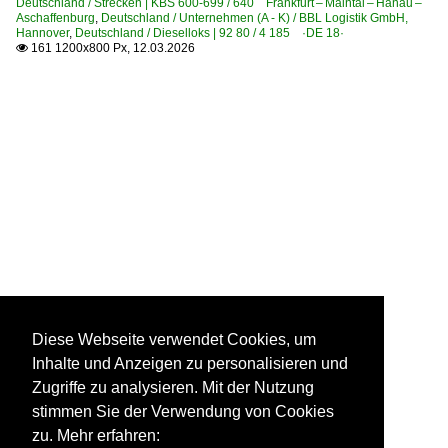
Deutschland / Strecken | KBS 600-699 / 640 Frankfurt – Maintal – Hanau –
Aschaffenburg
,
Deutschland / Unternehmen (A - K) / BBL Logistik GmbH,
Hannover
,
Deutschland / Dieselloks | 92 80 / 4 185 ·DE 18·
161 1200x800 Px, 12.03.2026

Diese Webseite verwendet Cookies, um
Inhalte und Anzeigen zu personalisieren und
Zugriffe zu analysieren. Mit der Nutzung
stimmen Sie der Verwendung von Cookies
zu. Mehr erfahren: