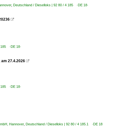
annover
,
Deutschland / Dieselloks | 92 80 / 4 185 ·DE 18·
.20236

 4 185 ·DE 18·
a am 27.4.2026

 4 185 ·DE 18·
 GmbH, Hannover
,
Deutschland / Dieselloks | 92 80 / 4 185.1 ·DE 18