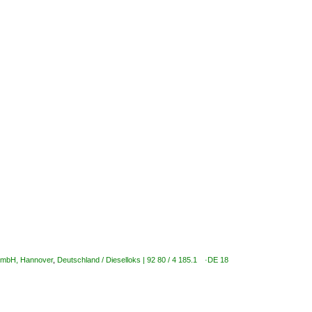
 GmbH, Hannover
,
Deutschland / Dieselloks | 92 80 / 4 185.1 ·DE 18