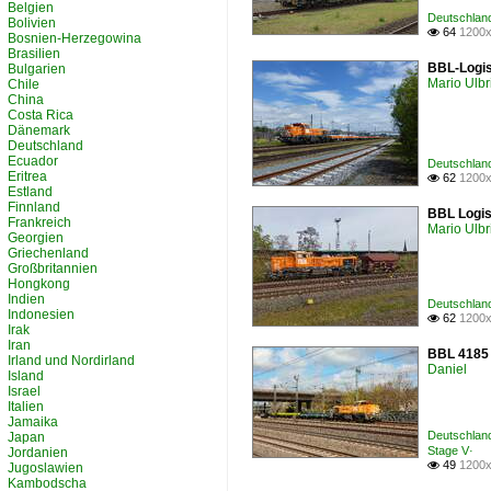
Belgien
Deutschland
Bolivien
64
1200x

Bosnien-Herzegowina
Brasilien
BBL-Logis
Bulgarien
Mario Ulbr
Chile
China
Costa Rica
Dänemark
Deutschland
Ecuador
Deutschland
Eritrea
62
1200x

Estland
Finnland
BBL Logis
Frankreich
Mario Ulbr
Georgien
Griechenland
Großbritannien
Hongkong
Indien
Deutschland
Indonesien
62
1200x

Irak
Iran
BBL 4185 
Irland und Nordirland
Daniel
Island
Israel
Italien
Jamaika
Deutschland
Japan
Stage V·
Jordanien
49
1200x

Jugoslawien
Kambodscha