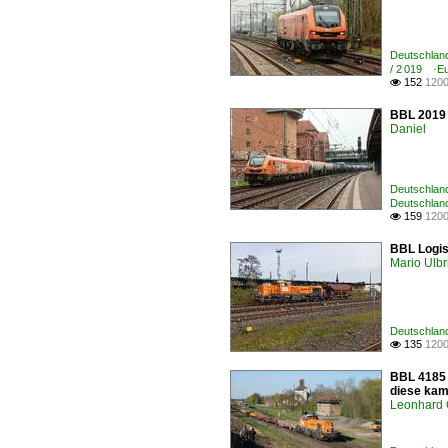
Deutschland
/ 2 019 ·E
152
1200

BBL 2019 
Daniel
Deutschland
Deutschland
159
1200

BBL Logis
Mario Ulbr
Deutschland
135
1200

BBL 4185 1
diese kam 
Leonhard 