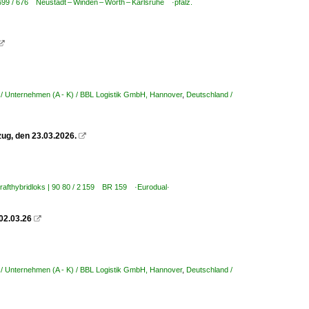
699 / 676 Neustadt – Winden – Wörth – Karlsruhe ·pfälz.

/ Unternehmen (A - K) / BBL Logistik GmbH, Hannover
,
Deutschland /
ug, den 23.03.2026.

krafthybridloks | 90 80 / 2 159 BR 159 ·Eurodual·
02.03.26

/ Unternehmen (A - K) / BBL Logistik GmbH, Hannover
,
Deutschland /