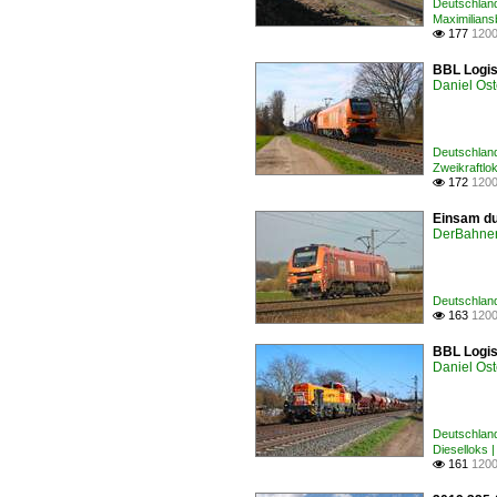
Deutschland
Maximilians
177
1200

BBL Logis
Daniel Ost
Deutschland
Zweikraftlo
172
1200

Einsam du
DerBahne
Deutschland
163
1200

BBL Logis
Daniel Ost
Deutschland
Dieselloks 
161
1200
