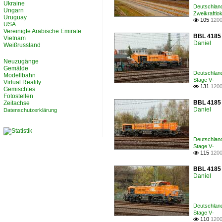
Ukraine
Deutschland
Ungarn
Zweikraftlo
Uruguay
105
1200

USA
Vereinigte Arabische Emirate
BBL 4185 
Vietnam
Daniel
Weißrussland
Neuzugänge
Gemälde
Deutschland
Modellbahn
Stage V·
Virtual Reality
131
1200

Gemischtes
Fotostellen
BBL 4185 
Zeitachse
Daniel
Datenschutzerklärung
Deutschland
Stage V·
115
1200

BBL 4185 
Daniel
Deutschland
Stage V·
110
1200
