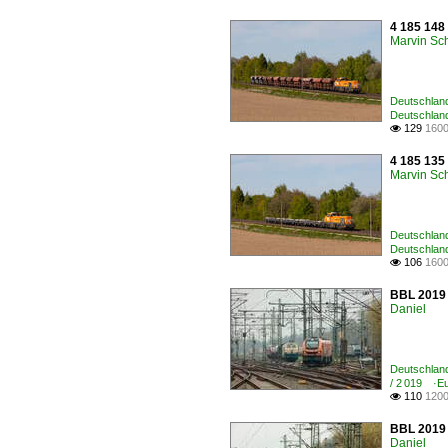
4 185 148
Marvin Sc
Deutschland
Deutschland
129
1600

4 185 135
Marvin Sc
Deutschland
Deutschland
106
1600

BBL 2019 
Daniel
Deutschland
/ 2 019 ·E
110
1200

BBL 2019 
Daniel