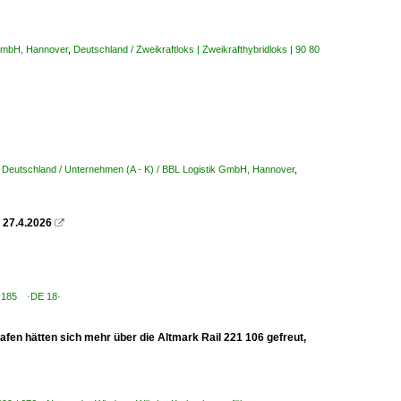
 GmbH, Hannover
,
Deutschland / Zweikraftloks | Zweikrafthybridloks | 90 80
,
Deutschland / Unternehmen (A - K) / BBL Logistik GmbH, Hannover
,
 27.4.2026

 4 185 ·DE 18·
afen hätten sich mehr über die Altmark Rail 221 106 gefreut,