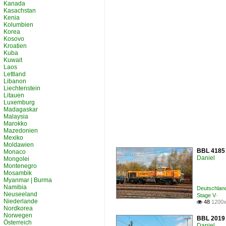
Kanada
Kasachstan
Kenia
Kolumbien
Korea
Kosovo
Kroatien
Kuba
Kuwait
Laos
Lettland
Libanon
Liechtenstein
Litauen
Luxemburg
Madagaskar
Malaysia
Marokko
Mazedonien
Mexiko
Moldawien
BBL 4185 
Monaco
Daniel
Mongolei
Montenegro
Mosambik
Myanmar | Burma
Namibia
Deutschland
Neuseeland
Stage V·
Niederlande
48
1200x

Nordkorea
Norwegen
BBL 2019 
Österreich
Daniel