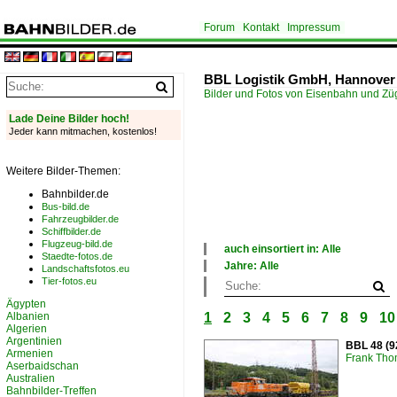
Forum
Kontakt
Impressum
BBL Logistik GmbH, Hannover
Bilder und Fotos von Eisenbahn und Z
Lade Deine Bilder hoch!
Jeder kann mitmachen, kostenlos!
Weitere Bilder-Themen:
Bahnbilder.de
Bus-bild.de
Fahrzeugbilder.de
Schiffbilder.de
Flugzeug-bild.de
auch einsortiert in: Alle
Staedte-fotos.de
×
Jahre: Alle
Landschaftsfotos.eu
Alle Kategorien
×
Tier-fotos.eu
Deutschland
Alle Jahre
Ägypten
2000
Albanien
1
2
3
4
5
6
7
8
9
10
2010
Algerien
2020
Argentinien
BBL 48 (9
Armenien
Frank Th
Aserbaidschan
Australien
Bahnbilder-Treffen