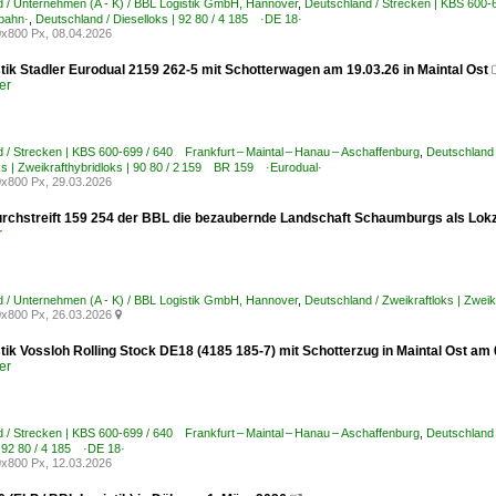
 / Unternehmen (A - K) / BBL Logistik GmbH, Hannover
,
Deutschland / Strecken | KBS 600-
bahn·
,
Deutschland / Dieselloks | 92 80 / 4 185 ·DE 18·
x800 Px, 08.04.2026
tik Stadler Eurodual 2159 262-5 mit Schotterwagen am 19.03.26 in Maintal Ost
er
 / Strecken | KBS 600-699 / 640 Frankfurt – Maintal – Hanau – Aschaffenburg
,
Deutschland 
ks | Zweikrafthybridloks | 90 80 / 2 159 BR 159 ·Eurodual·
x800 Px, 29.03.2026
rchstreift 159 254 der BBL die bezaubernde Landschaft Schaumburgs als Lokz
r
 / Unternehmen (A - K) / BBL Logistik GmbH, Hannover
,
Deutschland / Zweikraftloks | Zwei
x800 Px, 26.03.2026

tik Vossloh Rolling Stock DE18 (4185 185-7) mit Schotterzug in Maintal Ost am 
er
 / Strecken | KBS 600-699 / 640 Frankfurt – Maintal – Hanau – Aschaffenburg
,
Deutschland 
| 92 80 / 4 185 ·DE 18·
x800 Px, 12.03.2026