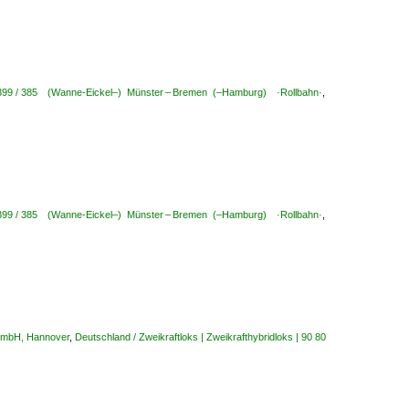
0-399 / 385 (Wanne-Eickel–) Münster – Bremen (–Hamburg) ·Rollbahn·
,
0-399 / 385 (Wanne-Eickel–) Münster – Bremen (–Hamburg) ·Rollbahn·
,
 GmbH, Hannover
,
Deutschland / Zweikraftloks | Zweikrafthybridloks | 90 80