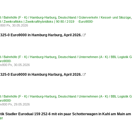
 / Bahnhöfe (F - K) / Hamburg-Harburg
,
Deutschland / Güterverkehr / Kessel- und Silozüge
 / Zweikraftloks | Zweikrafthybridloks | 90 80 / 2 019 ·Euro9000·
800 Px, 30.05.2026
325-0 Euro9000 in Hamburg Harburg, April 2026.

 / Bahnhöfe (F - K) / Hamburg-Harburg
,
Deutschland / Unternehmen (A - K) / BBL Logistik
uro9000·
x800 Px, 30.05.2026
325-0 Euro9000 in Hamburg Harburg, April 2026.

 / Bahnhöfe (F - K) / Hamburg-Harburg
,
Deutschland / Unternehmen (A - K) / BBL Logistik
uro9000·
x800 Px, 29.05.2026
tik Stadler Eurodual 159 252-6 mit ein paar Schotterwagen in Kahl am Main am
er