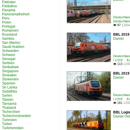
Pakistan
Palästina
Panama
Panoramafreiheit
Deutschland
Peru
Deutschland
Polen
97
1200x

Portugal
Rumänien
Russland
BBL 2019 
Sambia
Daniel
San Marino
Saudi Arabien
Schweden
Schweiz
Deutschland
Senegal
/ 2 019 ·E
Serbien
113
1200

Simbabwe
Singapore
BBL 2019 
Slowakei
Daniel
Slowenien
Spanien
Sri Lanka
Südafrika
Deutschland
Syrien
/ 2 019 ·E
Taiwan
161
1200

Tansania
Thailand
Tschechien
BBL Logis
Tschechoslowakei
Daniel Ost
Tunesien
Türkei
Turkmenistan