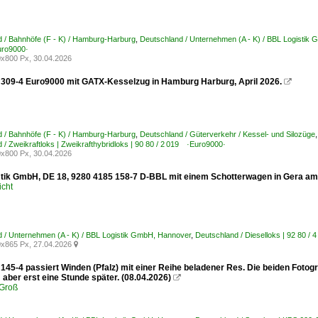
 / Bahnhöfe (F - K) / Hamburg-Harburg
,
Deutschland / Unternehmen (A - K) / BBL Logistik
uro9000·
x800 Px, 30.04.2026
309-4 Euro9000 mit GATX-Kesselzug in Hamburg Harburg, April 2026.

 / Bahnhöfe (F - K) / Hamburg-Harburg
,
Deutschland / Güterverkehr / Kessel- und Silozüge
 / Zweikraftloks | Zweikrafthybridloks | 90 80 / 2 019 ·Euro9000·
x800 Px, 30.04.2026
tik GmbH, DE 18, 9280 4185 158-7 D-BBL mit einem Schotterwagen in Gera am
icht
 / Unternehmen (A - K) / BBL Logistik GmbH, Hannover
,
Deutschland / Dieselloks | 92 80 /
x865 Px, 27.04.2026

45-4 passiert Winden (Pfalz) mit einer Reihe beladener Res. Die beiden Fotogr
aber erst eine Stunde später. (08.04.2026)

Groß