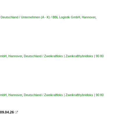
,
Deutschland / Unternehmen (A - K) / BBL Logistik GmbH, Hannover
,
 GmbH, Hannover
,
Deutschland / Zweikraftloks | Zweikrafthybridloks | 90 80
 GmbH, Hannover
,
Deutschland / Zweikraftloks | Zweikrafthybridloks | 90 80
 09.04.26
