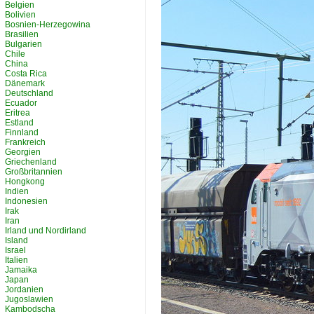
Belgien
Bolivien
Bosnien-Herzegowina
Brasilien
Bulgarien
Chile
China
Costa Rica
Dänemark
Deutschland
Ecuador
Eritrea
Estland
Finnland
Frankreich
Georgien
Griechenland
Großbritannien
Hongkong
Indien
Indonesien
Irak
Iran
Irland und Nordirland
Island
Israel
Italien
Jamaika
Japan
Jordanien
Jugoslawien
Kambodscha