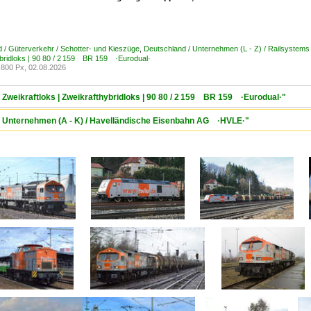
 / Güterverkehr / Schotter- und Kieszüge
,
Deutschland / Unternehmen (L - Z) / Railsyst
bridloks | 90 80 / 2 159 BR 159 ·Eurodual·
800 Px, 02.08.2026
 Zweikraftloks | Zweikrafthybridloks | 90 80 / 2 159 BR 159 ·Eurodual·"
 / Unternehmen (A - K) / Havelländische Eisenbahn AG ·HVLE·"