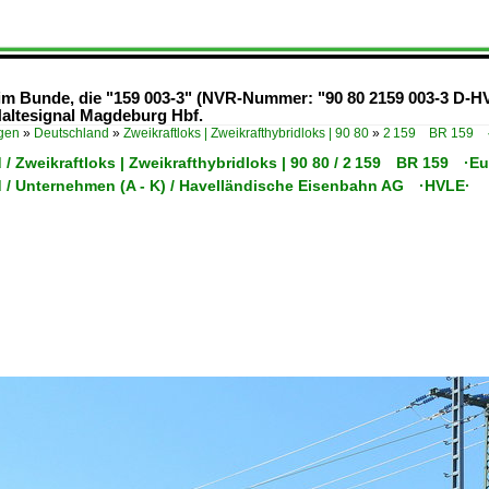
 im Bunde, die "159 003-3" (NVR-Nummer: "90 80 2159 003-3 D-
Haltesignal Magdeburg Hbf.
ügen
»
Deutschland
»
Zweikraftloks | Zweikrafthybridloks | 90 80
»
2 159 BR 159 ·
/ Zweikraftloks | Zweikrafthybridloks | 90 80 / 2 159 BR 159 ·Eu
 / Unternehmen (A - K) / Havelländische Eisenbahn AG ·HVLE·