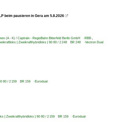
P beim pausieren in Gera am 5.8.2026

en (A - K) / Captrain - RegioBahn Bitterfeld Berlin GmbH ·RBB·
,
eikraftloks | Zweikrafthybridloks | 90 80 / 2 248 BR 248 ·Vectron Dual
| 90 80 / 2 159 BR 159 ·Eurodual·
oks | Zweikrafthybridloks | 90 80 / 2 159 BR 159 ·Eurodual·