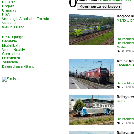
0
Ukraine
Ungarn
Kommentar verfassen
Uruguay
USA
Regiobahn
Vereinigte Arabische Emirate
Mario Ulbr
Vietnam
Weißrussland
Neuzugänge
Deutschland
Gemälde
Deutschland
Modellbahn
Mode·
Virtual Reality
31
1200x

Gemischtes
Fotostellen
Am 30 Apr
Zeitachse
Leonardus 
Datenschutzerklärung
Deutschland
65
1200x

Railsyste
Daniel
Deutschlan
55
1200x

Railsyste