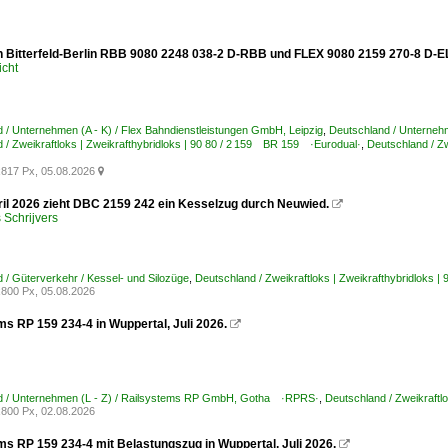
 Bitterfeld-Berlin RBB 9080 2248 038-2 D-RBB und FLEX 9080 2159 270-8 D-EL
icht
 / Unternehmen (A - K) / Flex Bahndienstleistungen GmbH, Leipzig
,
Deutschland / Unternehm
 / Zweikraftloks | Zweikrafthybridloks | 90 80 / 2 159 BR 159 ·Eurodual·
,
Deutschland / Zw
817 Px, 05.08.2026

il 2026 zieht DBC 2159 242 ein Kesselzug durch Neuwied.

Schrijvers
 / Güterverkehr / Kessel- und Silozüge
,
Deutschland / Zweikraftloks | Zweikrafthybridloks 
800 Px, 05.08.2026
ms RP 159 234-4 in Wuppertal, Juli 2026.

d / Unternehmen (L - Z) / Railsystems RP GmbH, Gotha ·RPRS·
,
Deutschland / Zweikraftl
800 Px, 02.08.2026
ms RP 159 234-4 mit Belastungszug in Wuppertal, Juli 2026.
