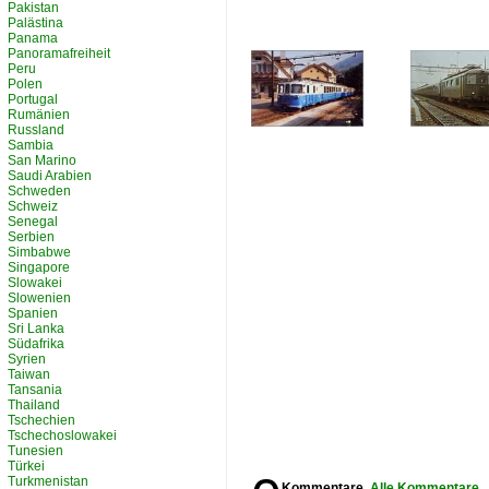
Pakistan
Palästina
Panama
Panoramafreiheit
Peru
Polen
Portugal
Rumänien
Russland
Sambia
San Marino
Saudi Arabien
Schweden
Schweiz
Senegal
Serbien
Simbabwe
Singapore
Slowakei
Slowenien
Spanien
Sri Lanka
Südafrika
Syrien
Taiwan
Tansania
Thailand
Tschechien
Tschechoslowakei
Tunesien
Türkei
Turkmenistan
Kommentare,
Alle Kommentare