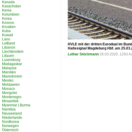
Kanada
Kasachstan
Kenia
Kolumbien
Korea
Kosovo
Kroatien
Kuba
Kuwait
Laos
Lettland
HVLE mit der dritten Eurodual im Bu
Libanon
Haltesignal Magdeburg Hbf. am 25.03.
Liechtenstein
Lothar Stöckmann
26.03.2020, 1293 A
Litauen
Luxemburg
Madagaskar
Malaysia
Marokko
Mazedonien
Mexiko
Moldawien
Monaco
Mongolei
Montenegro
Mosambik
Myanmar | Burma
Namibia
Neuseeland
Niederlande
Nordkorea
Norwegen
Österreich