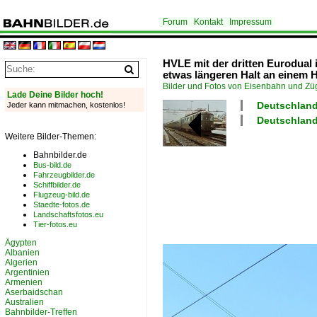
Forum
Kontakt
Impressum
HVLE mit der dritten Eurodual
etwas längeren Halt an einem 
Bilder und Fotos von Eisenbahn und Z
Lade Deine Bilder hoch!
Deutschland 
Jeder kann mitmachen, kostenlos!
Deutschland
Weitere Bilder-Themen:
Bahnbilder.de
Bus-bild.de
Fahrzeugbilder.de
Schiffbilder.de
Flugzeug-bild.de
Staedte-fotos.de
Landschaftsfotos.eu
Tier-fotos.eu
Ägypten
Albanien
Algerien
Argentinien
Armenien
Aserbaidschan
Australien
Bahnbilder-Treffen