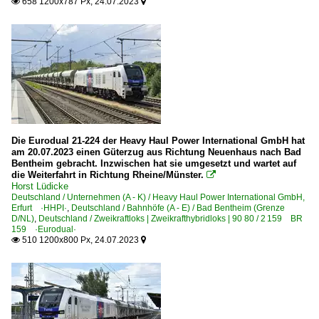
658 1200x787 Px, 24.07.2023


Die Eurodual 21-224 der Heavy Haul Power International GmbH hat
am 20.07.2023 einen Güterzug aus Richtung Neuenhaus nach Bad
Bentheim gebracht. Inzwischen hat sie umgesetzt und wartet auf
die Weiterfahrt in Richtung Rheine/Münster.

Horst Lüdicke
Deutschland / Unternehmen (A - K) / Heavy Haul Power International GmbH,
Erfurt ·HHPI·
,
Deutschland / Bahnhöfe (A - E) / Bad Bentheim (Grenze
D/NL)
,
Deutschland / Zweikraftloks | Zweikrafthybridloks | 90 80 / 2 159 BR
159 ·Eurodual·
510 1200x800 Px, 24.07.2023

