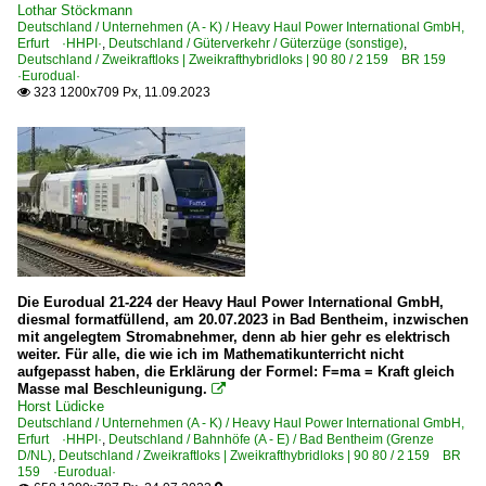
Lothar Stöckmann
Deutschland / Unternehmen (A - K) / Heavy Haul Power International GmbH,
Erfurt ·HHPI·
,
Deutschland / Güterverkehr / Güterzüge (sonstige)
,
Deutschland / Zweikraftloks | Zweikrafthybridloks | 90 80 / 2 159 BR 159
·Eurodual·
323 1200x709 Px, 11.09.2023

Die Eurodual 21-224 der Heavy Haul Power International GmbH,
diesmal formatfüllend, am 20.07.2023 in Bad Bentheim, inzwischen
mit angelegtem Stromabnehmer, denn ab hier gehr es elektrisch
weiter. Für alle, die wie ich im Mathematikunterricht nicht
aufgepasst haben, die Erklärung der Formel: F=ma = Kraft gleich
Masse mal Beschleunigung.

Horst Lüdicke
Deutschland / Unternehmen (A - K) / Heavy Haul Power International GmbH,
Erfurt ·HHPI·
,
Deutschland / Bahnhöfe (A - E) / Bad Bentheim (Grenze
D/NL)
,
Deutschland / Zweikraftloks | Zweikrafthybridloks | 90 80 / 2 159 BR
159 ·Eurodual·