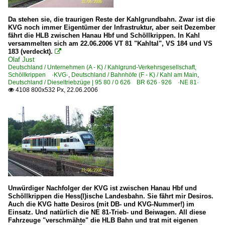
Da stehen sie, die traurigen Reste der Kahlgrundbahn. Zwar ist die
KVG noch immer Eigentümer der Infrastruktur, aber seit Dezember
fährt die HLB zwischen Hanau Hbf und Schöllkrippen. In Kahl
versammelten sich am 22.06.2006 VT 81 "Kahltal", VS 184 und VS
183 (verdeckt).

Olaf Just
Deutschland / Unternehmen (A - K) / Kahlgrund-Verkehrsgesellschaft,
Schöllkrippen ·KVG·
,
Deutschland / Bahnhöfe (F - K) / Kahl am Main
,
Deutschland / Dieseltriebzüge | 95 80 / 0 626 BR 626 · 926 ·NE 81·
4108 800x532 Px, 22.06.2006

Unwürdiger Nachfolger der KVG ist zwischen Hanau Hbf und
Schöllkrippen die Hess(l)ische Landesbahn. Sie fährt mir Desiros.
Auch die KVG hatte Desiros (mit DB- und KVG-Nummer!) im
Einsatz. Und natürlich die NE 81-Trieb- und Beiwagen. All diese
Fahrzeuge "verschmähte" die HLB Bahn und trat mit eigenen