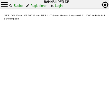
BAHN
BILDER.DE
Suche
Registrieren
Login
NE'81 VS, Desiro VT 2003A und NE'81 VT (letzte Generation) am 01.11.2005 im Bahnhof
Schöllkrippen