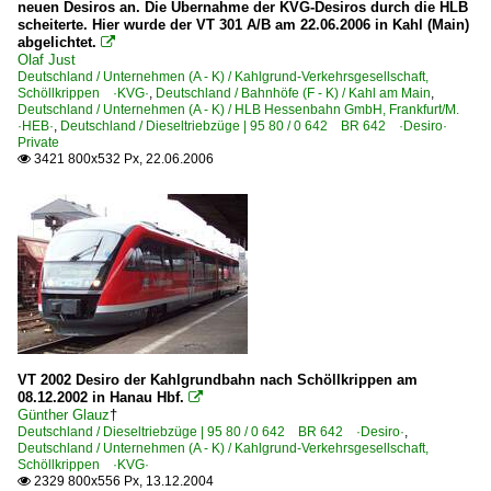
neuen Desiros an. Die Übernahme der KVG-Desiros durch die HLB
scheiterte. Hier wurde der VT 301 A/B am 22.06.2006 in Kahl (Main)
abgelichtet.

Olaf Just
Deutschland / Unternehmen (A - K) / Kahlgrund-Verkehrsgesellschaft,
Schöllkrippen ·KVG·
,
Deutschland / Bahnhöfe (F - K) / Kahl am Main
,
Deutschland / Unternehmen (A - K) / HLB Hessenbahn GmbH, Frankfurt/M.
·HEB·
,
Deutschland / Dieseltriebzüge | 95 80 / 0 642 BR 642 ·Desiro·
Private
3421 800x532 Px, 22.06.2006

VT 2002 Desiro der Kahlgrundbahn nach Schöllkrippen am
08.12.2002 in Hanau Hbf.

Günther Glauz
†
Deutschland / Dieseltriebzüge | 95 80 / 0 642 BR 642 ·Desiro·
,
Deutschland / Unternehmen (A - K) / Kahlgrund-Verkehrsgesellschaft,
Schöllkrippen ·KVG·
2329 800x556 Px, 13.12.2004
