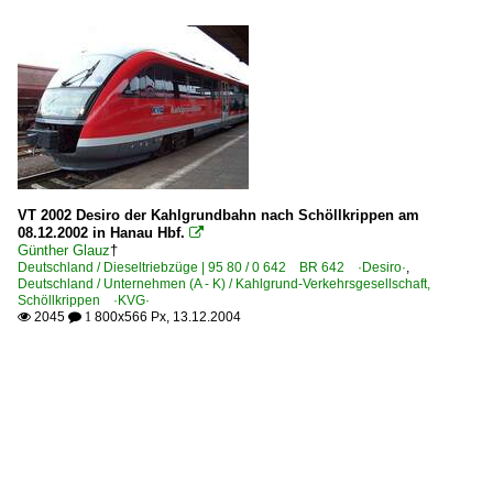
VT 2002 Desiro der Kahlgrundbahn nach Schöllkrippen am
08.12.2002 in Hanau Hbf.

Günther Glauz
†
Deutschland / Dieseltriebzüge | 95 80 / 0 642 BR 642 ·Desiro·
,
Deutschland / Unternehmen (A - K) / Kahlgrund-Verkehrsgesellschaft,
Schöllkrippen ·KVG·
2045
800x566 Px, 13.12.2004

 1