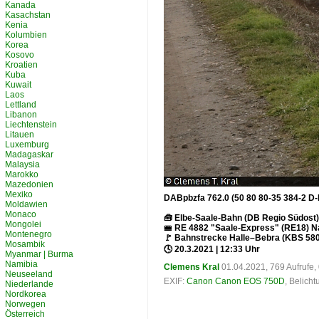
Kanada
Kasachstan
Kenia
Kolumbien
Korea
Kosovo
Kroatien
Kuba
Kuwait
Laos
Lettland
Libanon
Liechtenstein
Litauen
Luxemburg
Madagaskar
Malaysia
Marokko
Mazedonien
Mexiko
DABpbzfa 762.0 (50 80 80-35 384-2 D-
Moldawien
Monaco
🧰 Elbe-Saale-Bahn (DB Regio Südost)
Mongolei
🚝 RE 4882 "Saale-Express" (RE18) N
Montenegro
🚩 Bahnstrecke Halle–Bebra (KBS 580
Mosambik
🕓 20.3.2021 | 12:33 Uhr
Myanmar | Burma
Namibia
Clemens Kral
01.04.2021, 769 Aufrufe
Neuseeland
EXIF:
Canon Canon EOS 750D
, Belich
Niederlande
Nordkorea
Norwegen
Österreich