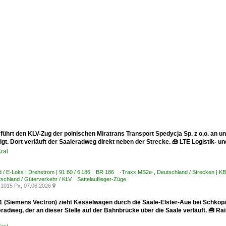
 führt den KLV-Zug der polnischen Miratrans Transport Spedycja Sp. z o.o. an
gt. Dort verläuft der Saaleradweg direkt neben der Strecke. 🧰 LTE Logistik- u
ral
d / E-Loks | Drehstrom | 91 80 / 6 186 BR 186 ·Traxx MS2e·
,
Deutschland / Strecken | 
schland / Güterverkehr / KLV Sattelauflieger-Züge
1015 Px, 07.06.2026

1 (Siemens Vectron) zieht Kesselwagen durch die Saale-Elster-Aue bei Schkop
adweg, der an dieser Stelle auf der Bahnbrücke über die Saale verläuft. 🧰 Rai