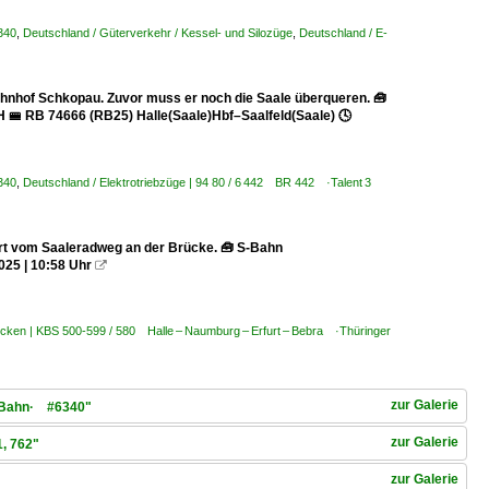
340
,
Deutschland / Güterverkehr / Kessel- und Silozüge
,
Deutschland / E-
hnhof Schkopau. Zuvor muss er noch die Saale überqueren. 🧰
H 🚝 RB 74666 (RB25) Halle(Saale)Hbf–Saalfeld(Saale) 🕓
340
,
Deutschland / Elektrotriebzüge | 94 80 / 6 442 BR 442 ·Talent 3
rt vom Saaleradweg an der Brücke. 🧰 S-Bahn
025 | 10:58 Uhr

ecken | KBS 500-599 / 580 Halle – Naumburg – Erfurt – Bebra ·Thüringer
zur Galerie
r Bahn· #6340"
zur Galerie
, 762"
zur Galerie