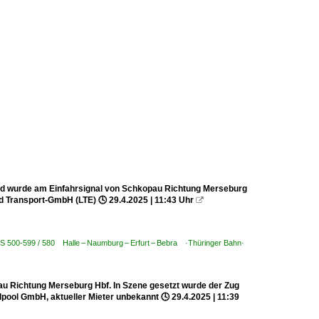
 und wurde am Einfahrsignal von Schkopau Richtung Merseburg
nd Transport-GmbH (LTE) 🕓 29.4.2025 | 11:43 Uhr

KBS 500-599 / 580 Halle – Naumburg – Erfurt – Bebra ·Thüringer Bahn·
au Richtung Merseburg Hbf. In Szene gesetzt wurde der Zug
lpool GmbH, aktueller Mieter unbekannt 🕓 29.4.2025 | 11:39