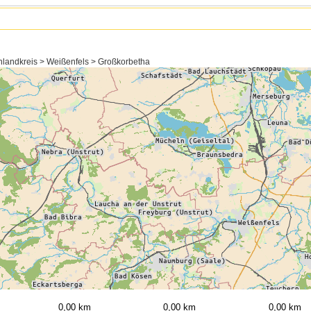
landkreis > Weißenfels > Großkorbetha
0,00 km
0,00 km
0,00 km