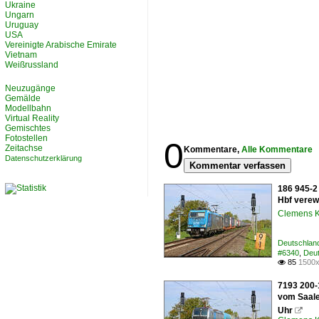
Ukraine
Ungarn
Uruguay
USA
Vereinigte Arabische Emirate
Vietnam
Weißrussland
Neuzugänge
Gemälde
Modellbahn
Virtual Reality
Gemischtes
Fotostellen
0
Zeitachse
Kommentare,
Alle Kommentare
Datenschutzerklärung
Kommentar verfassen
186 945-2
Hbf verewi
Clemens K
Deutschlan
#6340
,
Deut
85
1500x

7193 200-
vom Saaler
Uhr
