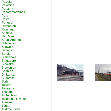
Pakistan
Palästina
Panama
Panoramafreiheit
Peru
Polen
Portugal
Rumänien
Russland
Sambia
San Marino
Saudi Arabien
Schweden
Schweiz
Senegal
Serbien
Simbabwe
Singapore
Slowakei
Slowenien
Spanien
Sri Lanka
Südafrika
Syrien
Taiwan
Tansania
Thailand
Tschechien
Tschechoslowakei
Tunesien
Türkei
Turkmenistan