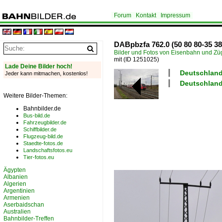
Forum
Kontakt
Impressum
DABpbzfa 762.0 (50 80 80-35 3
Bilder und Fotos von Eisenbahn und Z
mit
(ID 1251025)
Lade Deine Bilder hoch!
Deutschland
Jeder kann mitmachen, kostenlos!
Deutschland
Weitere Bilder-Themen:
Bahnbilder.de
Bus-bild.de
Fahrzeugbilder.de
Schiffbilder.de
Flugzeug-bild.de
Staedte-fotos.de
Landschaftsfotos.eu
Tier-fotos.eu
Ägypten
Albanien
Algerien
Argentinien
Armenien
Aserbaidschan
Australien
Bahnbilder-Treffen