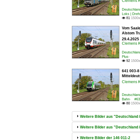
Clemens K
Deutschland
Loks | Dre
81
1500x

Vom Saale
Alstom Tr
29.4.2025 
Clemens K
Deutschland
Plus·
92
1500x

641 003-8
Mitteldeut
Clemens K
Deutschland
Bahn· #63
80
1500x

Weitere Bilder aus "Deutschland
Weitere Bilder aus "Deutschland
Weitere Bilder der 146 011-2