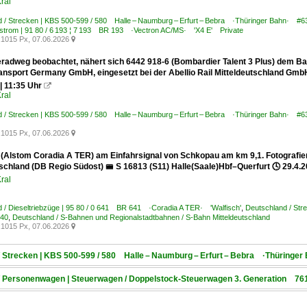
ral
 / Strecken | KBS 500-599 / 580 Halle – Naumburg – Erfurt – Bebra ·Thüringer Bahn· #6
hstrom | 91 80 / 6 193 ¦ 7 193 BR 193 ·Vectron AC/MS· 'X4 E' Private
1015 Px, 07.06.2026

radweg beobachtet, nähert sich 6442 918-6 (Bombardier Talent 3 Plus) dem Ba
ansport Germany GmbH, eingesetzt bei der Abellio Rail Mitteldeutschland Gmb
| 11:35 Uhr

ral
 / Strecken | KBS 500-599 / 580 Halle – Naumburg – Erfurt – Bebra ·Thüringer Bahn· #6
1015 Px, 07.06.2026

 (Alstom Coradia A TER) am Einfahrsignal von Schkopau am km 9,1. Fotografie
schland (DB Regio Südost) 🚝 S 16813 (S11) Halle(Saale)Hbf–Querfurt 🕓 29.4.2
ral
 / Dieseltriebzüge | 95 80 / 0 641 BR 641 ·Coradia A TER· 'Walfisch'
,
Deutschland / Str
40
,
Deutschland / S-Bahnen und Regionalstadtbahnen / S-Bahn Mitteldeutschland
1015 Px, 07.06.2026

 / Strecken | KBS 500-599 / 580 Halle – Naumburg – Erfurt – Bebra ·Thüringe
 / Personenwagen | Steuerwagen / Doppelstock-Steuerwagen 3. Generation 761