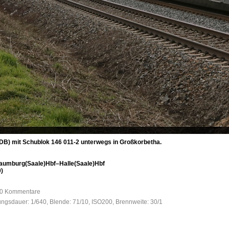
DB) mit Schublok 146 011-2 unterwegs in Großkorbetha.
aumburg(Saale)Hbf–Halle(Saale)Hbf
)
, 0 Kommentare
tungsdauer: 1/640, Blende: 71/10, ISO200, Brennweite: 30/1