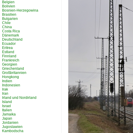
Belgien
Bolivien
Bosnien-Herzegowina
Brasilien
Bulgarien
Chile
China
Costa Rica
Dänemark
Deutschland
Ecuador
Eritrea
Estland
Finnland
Frankreich
Georgien
Griechenland
Großbritannien
Hongkong
Indien
Indonesien
Irak
Iran
Irland und Nordirland
Island
Israel
Italien
Jamaika
Japan
Jordanien
Jugoslawien
Kambodscha