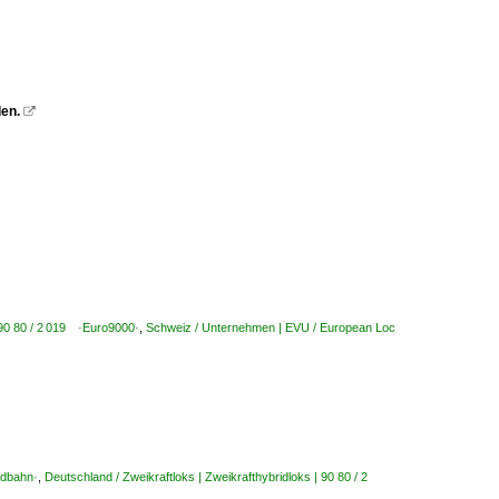
den.

| 90 80 / 2 019 ·Euro9000·
,
Schweiz / Unternehmen | EVU / European Loc
ldbahn·
,
Deutschland / Zweikraftloks | Zweikrafthybridloks | 90 80 / 2