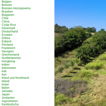
Belgien
Bolivien
Bosnien-Herzegowina
Brasilien
Bulgarien
Chile
China
Costa Rica
Dänemark
Deutschland
Ecuador
Eritrea
Estland
Finnland
Frankreich
Georgien
Griechenland
Großbritannien
Hongkong
Indien
Indonesien
Irak
Iran
Irland und Nordirland
Island
Israel
Italien
Jamaika
Japan
Jordanien
Jugoslawien
Kambodscha