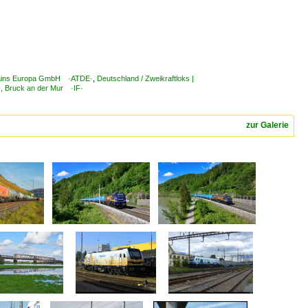
 Trains Europa GmbH ·ATDE·
,
Deutschland / Zweikraftloks |
H, Bruck an der Mur ·IF·
zur Galerie