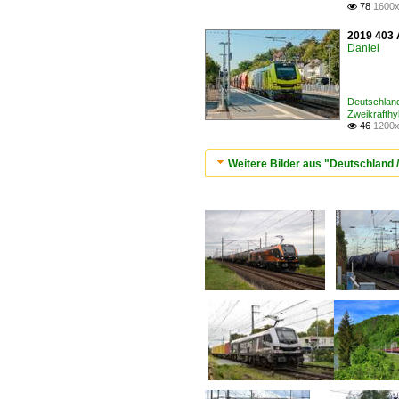
78
1600x

2019 403 A
Daniel
Deutschland
Zweikrafthy
46
1200x

Weitere Bilder aus "Deutschland /