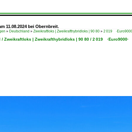
m 11.08.2024 bei Obernbreit.
ügen
»
Deutschland
»
Zweikraftloks | Zweikrafthybridloks | 90 80
»
2 019 ·Euro900
/ Zweikraftloks | Zweikrafthybridloks | 90 80 / 2 019 ·Euro9000·