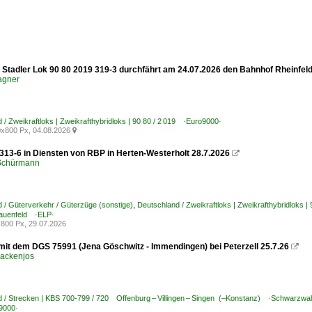
 Stadler Lok 90 80 2019 319-3 durchfährt am 24.07.2026 den Bahnhof Rheinfel
agner
 / Zweikraftloks | Zweikrafthybridloks | 90 80 / 2 019 ·Euro9000·
x800 Px, 04.08.2026

313-6 in Diensten von RBP in Herten-Westerholt 28.7.2026

 Schürmann
 / Güterverkehr / Güterzüge (sonstige)
,
Deutschland / Zweikraftloks | Zweikrafthybridloks 
rauenfeld ·ELP·
800 Px, 29.07.2026
mit dem DGS 75991 (Jena Göschwitz - Immendingen) bei Peterzell 25.7.26

ackenjos
 / Strecken | KBS 700-799 / 720 Offenburg – Villingen – Singen (–Konstanz) ·Schwarzwa
9000·