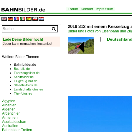
Forum
Kontakt
Impressum
2019 312 mit einem Kesselzug a
Bilder und Fotos von Eisenbahn und Z
Deutschland 
Lade Deine Bilder hoch!
Jeder kann mitmachen, kostenlos!
Weitere Bilder-Themen:
Bahnbilder.de
Bus-bild.de
Fahrzeugbilder.de
Schiffbilder.de
Flugzeug-bild.de
Staedte-fotos.de
Landschaftsfotos.eu
Tier-fotos.eu
Ägypten
Albanien
Algerien
Argentinien
Armenien
Aserbaidschan
Australien
Bahnbilder-Treffen