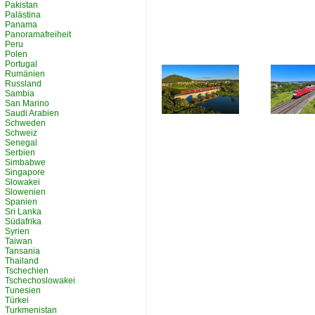
Pakistan
Palästina
Panama
Panoramafreiheit
Peru
Polen
Portugal
Rumänien
Russland
Sambia
San Marino
Saudi Arabien
Schweden
Schweiz
Senegal
Serbien
Simbabwe
Singapore
Slowakei
Slowenien
Spanien
Sri Lanka
Südafrika
Syrien
Taiwan
Tansania
Thailand
Tschechien
Tschechoslowakei
Tunesien
Türkei
Turkmenistan