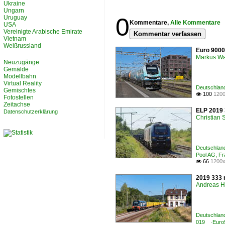
Ukraine
Ungarn
0
Uruguay
Kommentare,
Alle Kommentare
USA
Vereinigte Arabische Emirate
Kommentar verfassen
Vietnam
Weißrussland
Euro 9000
Markus W
Neuzugänge
Gemälde
Modellbahn
Virtual Reality
Deutschland
Gemischtes
100
1200

Fotostellen
Zeitachse
ELP 2019 
Datenschutzerklärung
Christian
Deutschland
Pool AG, F
66
1200x

2019 333 
Andreas H
Deutschland
019 ·Euro