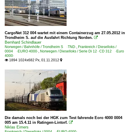
CargoNet 312 004 wartet mit einem Containerzug am 27.05.2012 in
Trondheim S. auf die Ausfahrt Richtung Norden.

Bernhard Schindlauer
Norwegen / Bahnhöfe / Trondheim S ·TND·
,
Frankreich / Dieselloks /
0004 ·EURO 4000·
,
Norwegen / Dieselloks / Serie Di 12 · CD 312 ·Euro
4000·
1894 1024x682 Px, 01.11.2012


Die damals noch bei der HGK zum Test fahrende Eoro 4000 0004
005 am 15.4.11 in Ratingen-Lintorf.

Niklas Eimers
Frankreich / Dieselloks / 0004 ·EURO 4000·