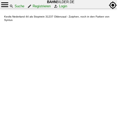
BAHN
BILDER.DE
Suche
Registrieren
Login
Keolis Nederland 44 als Stoptrein 31237 Oldenzaal - Zutphen, noch in den Farben von
Syntus