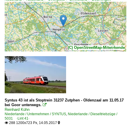
(C) OpenStreetMap-Mitwirkende
Syntus 43 ist als Stoptrein 31237 Zutphen - Oldenzaal am 11.05.17
bei Goor unterwegs.

Reinhard Kühn
Niederlande / Unternehmen / SYNTUS
,
Niederlande / Dieseltriebzüge /
5031 ·Lint 41·
288 1200x723 Px, 14.05.2017

