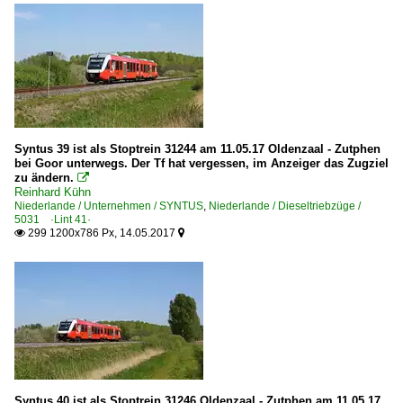
Syntus 39 ist als Stoptrein 31244 am 11.05.17 Oldenzaal - Zutphen
bei Goor unterwegs. Der Tf hat vergessen, im Anzeiger das Zugziel
zu ändern.

Reinhard Kühn
Niederlande / Unternehmen / SYNTUS
,
Niederlande / Dieseltriebzüge /
5031 ·Lint 41·
299 1200x786 Px, 14.05.2017


Syntus 40 ist als Stoptrein 31246 Oldenzaal - Zutphen am 11.05.17