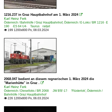
1216.237 in Graz Hauptbahnhof am 1. März 2024

Karl Heinz Ferk
Österreich / Bahnhöfe / Graz Hauptbahnhof
,
Österreich / E-Loks / BR 1216 · E
190 ·ES 64 U4· Taurus railjet
199 1200x800 Px, 08.03.2024

2068.047 bedient an diesem regnerischen 1. März 2024 die
"Marienhütte" in Graz .

Karl Heinz Ferk
Österreich / Dieselloks / BR 2068 ·JW B'B'-17· 'Flüsterlok'
,
Österreich /
Bahnhöfe / Graz Hauptbahnhof
226 1200x800 Px, 06.03.2024
