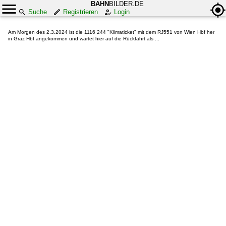
BAHN
BILDER.DE
Suche
Registrieren
Login
Am Morgen des 2.3.2024 ist die 1116 244 "Klimaticket" mit dem RJ551 von Wien Hbf her
in Graz Hbf angekommen und wartet hier auf die Rückfahrt als ...