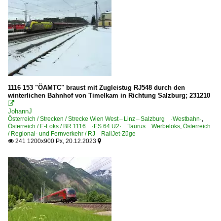
1116 153 "ÖAMTC" braust mit Zugleistug RJ548 durch den
winterlichen Bahnhof von Timelkam in Richtung Salzburg; 231210

JohannJ
Österreich / Strecken / Strecke Wien West – Linz – Salzburg ·Westbahn·
,
Österreich / E-Loks / BR 1116 ·ES 64 U2· Taurus Werbeloks
,
Österreich
/ Regional- und Fernverkehr / RJ RailJet-Züge
241 1200x900 Px, 20.12.2023

