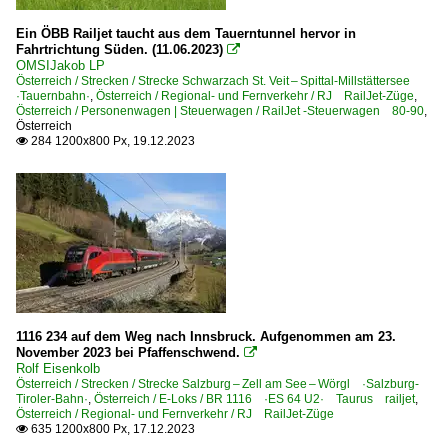
Ein ÖBB Railjet taucht aus dem Tauerntunnel hervor in
Fahrtrichtung Süden. (11.06.2023)

OMSIJakob LP
Österreich / Strecken / Strecke Schwarzach St. Veit – Spittal-Millstättersee
·Tauernbahn·
,
Österreich / Regional- und Fernverkehr / RJ RailJet-Züge
,
Österreich / Personenwagen | Steuerwagen / RailJet -Steuerwagen 80-90
,
Österreich
284 1200x800 Px, 19.12.2023

1116 234 auf dem Weg nach Innsbruck. Aufgenommen am 23.
November 2023 bei Pfaffenschwend.

Rolf Eisenkolb
Österreich / Strecken / Strecke Salzburg – Zell am See – Wörgl ·Salzburg-
Tiroler-Bahn·
,
Österreich / E-Loks / BR 1116 ·ES 64 U2· Taurus railjet
,
Österreich / Regional- und Fernverkehr / RJ RailJet-Züge
635 1200x800 Px, 17.12.2023
