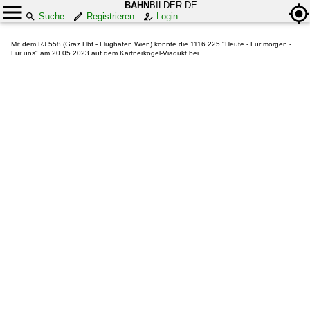
BAHN
BILDER.DE
Suche
Registrieren
Login
Mit dem RJ 558 (Graz Hbf - Flughafen Wien) konnte die 1116.225 "Heute - Für morgen -
Für uns" am 20.05.2023 auf dem Kartnerkogel-Viadukt bei ...