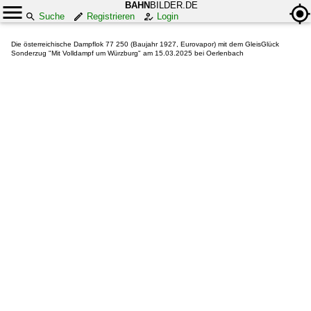
BAHN
BILDER.DE
Suche
Registrieren
Login
Die österreichische Dampflok 77 250 (Baujahr 1927, Eurovapor) mit dem GleisGlück
Sonderzug "Mit Volldampf um Würzburg" am 15.03.2025 bei Oerlenbach