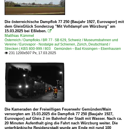
Die österreichische Dampflok 77 250 (Baujahr 1927, Eurovapor) mit
dem GleisGlück Sonderzug "Mit Volldampf um Würzburg" am
15.03.2025 bei Eßleben.

Matthias Kümmel
Österreich / Dampfloks / BR 77 · SB 629
,
Schweiz / Museumsbahnen und
Vereine / Eurovapor - Nostalgie auf Schienen, Zürich
,
Deutschland /
Strecken | KBS 800-999 / 803 Gemünden – Bad Kissingen – Ebenhausen
231 1200x507 Px, 17.03.2025

Die Kameraden der Freiwilligen Feuerwehr Gemünden/Main
versorgten am 15.03.2025 die Dampflok 77 250 (Baujahr 1927,
Eurovapor) auf Gleis 2 im Bahnhof der Stadt mit Wasser. Nach ca.
20 Minuten Aufenthalt ging die Fahrt nach Würzburg weiter. Die
unterfränkische Residenzstadt wurde am Ende mit rund 100