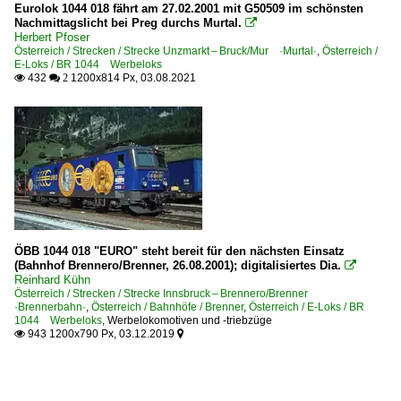
Eurolok 1044 018 fährt am 27.02.2001 mit G50509 im schönsten
Nachmittagslicht bei Preg durchs Murtal.

Herbert Pfoser
Österreich / Strecken / Strecke Unzmarkt – Bruck/Mur ·Murtal·
,
Österreich /
E-Loks / BR 1044 Werbeloks
432
1200x814 Px, 03.08.2021

 2
ÖBB 1044 018 "EURO" steht bereit für den nächsten Einsatz
(Bahnhof Brennero/Brenner, 26.08.2001); digitalisiertes Dia.

Reinhard Kühn
Österreich / Strecken / Strecke Innsbruck – Brennero/Brenner
·Brennerbahn·
,
Österreich / Bahnhöfe / Brenner
,
Österreich / E-Loks / BR
1044 Werbeloks
,
Werbelokomotiven und -triebzüge
943 1200x790 Px, 03.12.2019

