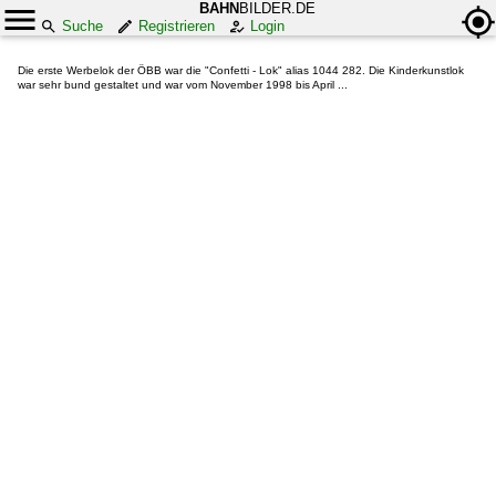
BAHN
BILDER.DE
Suche
Registrieren
Login
Die erste Werbelok der ÖBB war die "Confetti - Lok" alias 1044 282. Die Kinderkunstlok
war sehr bund gestaltet und war vom November 1998 bis April ...