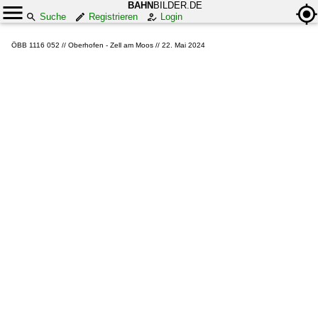
BAHN
BILDER.DE
Suche
Registrieren
Login
ÖBB 1116 052 // Oberhofen - Zell am Moos // 22. Mai 2024