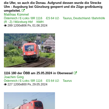
die Ufer, so auch die Donau. Aufgrund dessen wurde die Strecke
Ulm - Augsburg bei Günzburg gesperrt und die Züge großräumig
umgeleitet.

Matthias Kümmel
Österreich / E-Loks / BR 1116 ·ES 64 U2· Taurus
,
Deutschland / Bahnhöfe
(R - Z) / Würzburg Hbf ·NWH·
289 1200x806 Px, 01.06.2024

1116 180 der ÖBB am 25.05.2024 in Oberwesel

Joachim Görg
Österreich / E-Loks / BR 1116 ·ES 64 U2· Taurus
227 1200x800 Px, 29.05.2024
