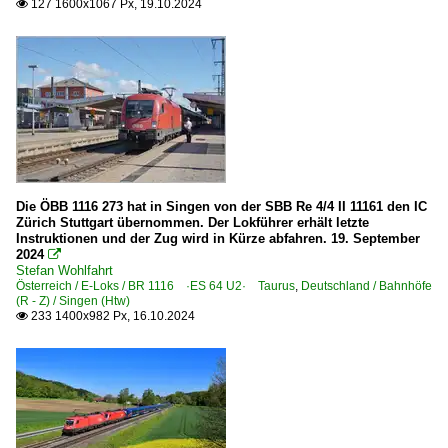
127 1600x1067 Px, 19.10.2024

Die ÖBB 1116 273 hat in Singen von der SBB Re 4/4 II 11161 den IC
Zürich Stuttgart übernommen. Der Lokführer erhält letzte
Instruktionen und der Zug wird in Kürze abfahren. 19. September
2024

Stefan Wohlfahrt
Österreich / E-Loks / BR 1116 ·ES 64 U2· Taurus
,
Deutschland / Bahnhöfe
(R - Z) / Singen (Htw)
233 1400x982 Px, 16.10.2024
