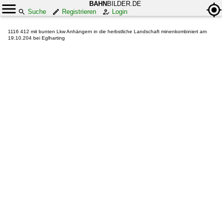
BAHN
BILDER.DE
Suche
Registrieren
Login
1116 412 mit bunten Lkw Anhängern in die herbstliche Landschaft minenkombiniert am
19.10.204 bei Eglharting