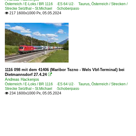
Österreich / E-Loks / BR 1116 ·ES 64 U2· Taurus
,
Österreich / Strecken /
Strecke Selzthal – St.Michael ·Schoberpass·
217 1600x1000 Px, 05.05.2024

1116 098 mit dem 41406 (Maribor Tezno - Wels Vbf-Terminal) bei
Dietmannsdorf 27.4.24

Andreas Hackenjos
Österreich / E-Loks / BR 1116 ·ES 64 U2· Taurus
,
Österreich / Strecken /
Strecke Selzthal – St.Michael ·Schoberpass·
234 1600x1000 Px, 05.05.2024
