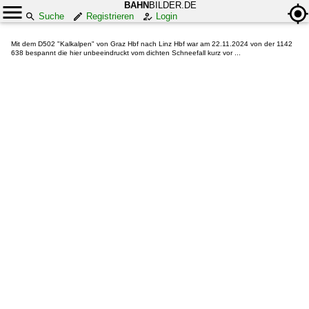
BAHN
BILDER.DE
Suche
Registrieren
Login
Mit dem D502 "Kalkalpen" von Graz Hbf nach Linz Hbf war am 22.11.2024 von der 1142
638 bespannt die hier unbeeindruckt vom dichten Schneefall kurz vor ...