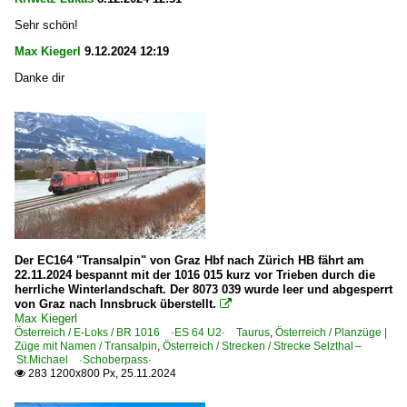
Sehr schön!
Max Kiegerl
9.12.2024 12:19
Danke dir
Der EC164 "Transalpin" von Graz Hbf nach Zürich HB fährt am
22.11.2024 bespannt mit der 1016 015 kurz vor Trieben durch die
herrliche Winterlandschaft. Der 8073 039 wurde leer und abgesperrt
von Graz nach Innsbruck überstellt.

Max Kiegerl
Österreich / E-Loks / BR 1016 ·ES 64 U2· Taurus
,
Österreich / Planzüge |
Züge mit Namen / Transalpin
,
Österreich / Strecken / Strecke Selzthal –
St.Michael ·Schoberpass·
283 1200x800 Px, 25.11.2024
