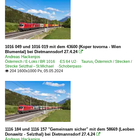
1016 049 und 1016 019 mit dem 43600 (Koper tovorna - Wien
Blumental) bei Dietmannsdorf 27.4.24

Andreas Hackenjos
Österreich / E-Loks / BR 1016 ·ES 64 U2· Taurus
,
Österreich / Strecken /
Strecke Selzthal – St.Michael ·Schoberpass·
204 1600x1000 Px, 05.05.2024

1116 184 und 1116 157 "Gemeinsam sicher" mit dem 58669 (Leoben
Donawitz - Selzthal) bei Dietmannsdorf 27.4.24

Andreas Hackenjos