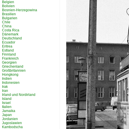
Belgien
Bolivien
Bosnien-Herzegowina
Brasilien
Bulgarien
Chile
China
Costa Rica
Dänemark
Deutschland
Ecuador
Eritrea
Estland
Finnland
Frankreich
Georgien
Griechenland
Großbritannien
Hongkong
Indien
Indonesien
Irak
Iran
Irland und Nordirland
Island
Israel
Italien
Jamaika
Japan
Jordanien
Jugoslawien
Kambodscha