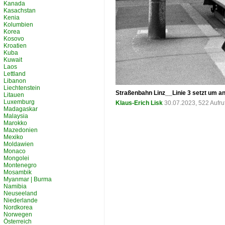
Kanada
Kasachstan
Kenia
Kolumbien
Korea
Kosovo
Kroatien
Kuba
Kuwait
Laos
Lettland
Libanon
Liechtenstein
Straßenbahn Linz__Linie 3 setzt um an
Litauen
Luxemburg
Klaus-Erich Lisk
30.07.2023, 522 Aufr
Madagaskar
Malaysia
Marokko
Mazedonien
Mexiko
Moldawien
Monaco
Mongolei
Montenegro
Mosambik
Myanmar | Burma
Namibia
Neuseeland
Niederlande
Nordkorea
Norwegen
Österreich