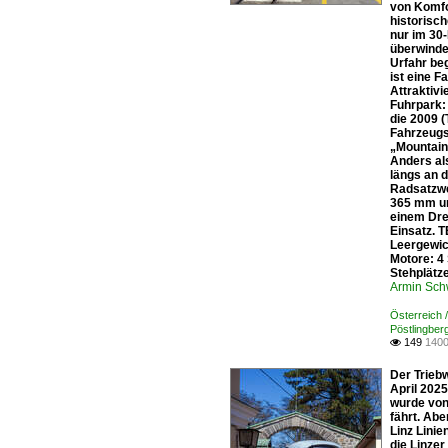
von Komfo
historisc
nur im 30
überwinde
Urfahr be
ist eine F
Attraktivi
Fuhrpark:
die 2009 
Fahrzeugs
„Mountain
Anders al
längs an 
Radsatzwe
365 mm un
einem Dre
Einsatz. 
Leergewic
Motore: 4
Stehplätz
Armin Sch
Österreich 
Pöstlingber
149
1400

Der Trieb
April 2025
wurde von
fährt. Abe
Linz Linie
die Linzer