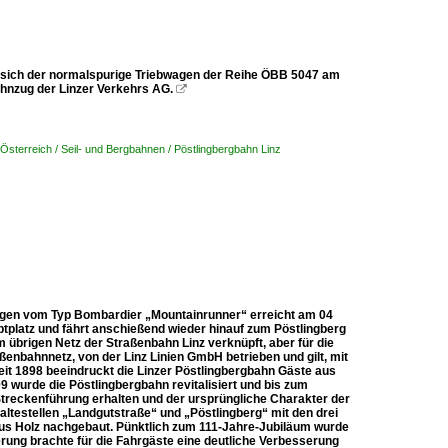
et sich der normalspurige Triebwagen der Reihe ÖBB 5047 am
ahnzug der Linzer Verkehrs AG.

Österreich / Seil- und Bergbahnen / Pöstlingbergbahn Linz
bwagen vom Typ Bombardier „Mountainrunner“ erreicht am 04
uptplatz und fährt anschießend wieder hinauf zum Pöstlingberg
 übrigen Netz der Straßenbahn Linz verknüpft, aber für die
ßenbahnnetz, von der Linz Linien GmbH betrieben und gilt, mit
eit 1898 beeindruckt die Linzer Pöstlingbergbahn Gäste aus
9 wurde die Pöstlingbergbahn revitalisiert und bis zum
Streckenführung erhalten und der ursprüngliche Charakter der
ltestellen „Landgutstraße“ und „Pöstlingberg“ mit den drei
 aus Holz nachgebaut. Pünktlich zum 111-Jahre-Jubiläum wurde
erung brachte für die Fahrgäste eine deutliche Verbesserung