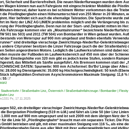
rt, Sicherheit und Barrierefreiheit. Die neuen Niederflurwagen wurden dem 
hen Wagen können nun auch Fahrgäste mit eingeschränkter Mobilität die Pöstli
-Minuten-Interval, daher kann es bei schönem Wetter vorkommen das die Triebwa
t die Pöstlingbergbahn einen Höhenunterschied von 255 Meter in 20 Minuten, w
ginnt. Hier befindet sich auch die ehemalige Talstation. Die Spurbreite wurde
ahrt im Netz der LINZ AG LINIEN problemlos möglich und die Verlängerung bis zu
erung der Pöstlingbergbahn. Denn nun ist der Start- und Zielpunkt mitten im Herz
 Als Fahrzeuge kommen vier als „Mountainrunner“ bezeichnete Niederflurfahrz
(TW 501 bis 503) und 2011 (TW 504) von Bombardier in Wien gebaut wurden. Auße
bestands von Meterspur auf 900 mm umgebaut und finden ebenfalls Verwendun
runner“ sind dreiteilige vierachsige Zweirichtungs-Niederflur-Gelenktriebwage
s andere Cityrunner besitzen die Linzer Fahrzeuge (auch die der Straßenbahn)
den Seiten angeordneten Motore. Lediglich die Laufwerksrahmen sind dabei no
llen musste der Fußboden im Laufwerksbereich auf 450 mm über der Schiene
d der Einstiegshöhe von 320 mm gibt es jedoch keine Stufen, sondern Rampen 
hgestell, das Mittelteil als Sänfte ausgeführt. Als Bremsen kommen statt d
TECHNISCHE DATEN: Spurweite: 900 mm Achsformel: Bo’Bo’ Länge über Alles:
ht: 28.000 kg Dienstgewicht: 35.000 kg Höchstgeschwindigkeit: 50 km/h (Ebene)
 Stück luftgekühlten Drehstrom Asynchronmotoren Maximale Steigung: 11,6 % F
e: 55

warz
/ Stadtverkehr / Straßenbahn Linz
,
Österreich / Straßenbahnfahrzeuge / Bombardier | Flexit
gbahn Linz
x1331 Px, 17.11.2025
wagen 502, ein dreiteiliger vierachsiger Zweirichtungs-Niederflur-Gelenktrie
 die Bergstation Pöstlingberg (519 m ü.M.) und fährt als Linie 50 (der Linz Lin
 1.000 mm auf 900 mm umgespurt und ist seit 2009 mit dem übrigen Netz der S
r für die Linie 50 „Pöstlingbergbahn“ braucht man ein separates Ticket. Die P
n GmbH betrieben und gilt, mit einer maximalen Steigung von 116 ‰, als eine d
 Pöstlingbergbahn Gäste aus aller Welt mit ihrer außergewöhnlichen und idylli