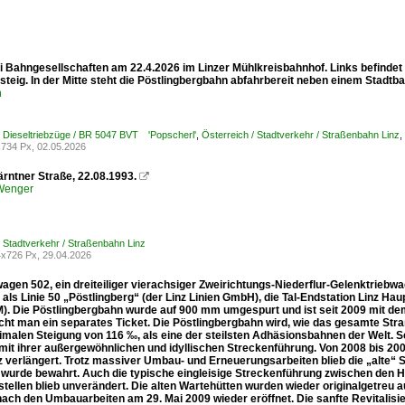
ei Bahngesellschaften am 22.4.2026 im Linzer Mühlkreisbahnhof. Links befind
teig. In der Mitte steht die Pöstlingbergbahn abfahrbereit neben einem Stadtb
n
/ Dieseltriebzüge / BR 5047 BVT 'Popscherl'
,
Österreich / Stadtverkehr / Straßenbahn Linz
,
734 Px, 02.05.2026
ärntner Straße, 22.08.1993.

 Wenger
/ Stadtverkehr / Straßenbahn Linz
x726 Px, 29.04.2026
wagen 502, ein dreiteiliger vierachsiger Zweirichtungs-Niederflur-Gelenktrie
 als Linie 50 „Pöstlingberg“ (der Linz Linien GmbH), die Tal-Endstation Linz Ha
M). Die Pöstlingbergbahn wurde auf 900 mm umgespurt und ist seit 2009 mit dem
cht man ein separates Ticket. Die Pöstlingbergbahn wird, wie das gesamte Stra
imalen Steigung von 116 ‰, als eine der steilsten Adhäsionsbahnen der Welt. S
 mit ihrer außergewöhnlichen und idyllischen Streckenführung. Von 2008 bis 200
z verlängert. Trotz massiver Umbau- und Erneuerungsarbeiten blieb die „alte“ 
wurde bewahrt. Auch die typische eingleisige Streckenführung zwischen den Ha
tellen blieb unverändert. Die alten Wartehütten wurden wieder originalgetreu
nach den Umbauarbeiten am 29. Mai 2009 wieder eröffnet. Die sanfte Revitalisi