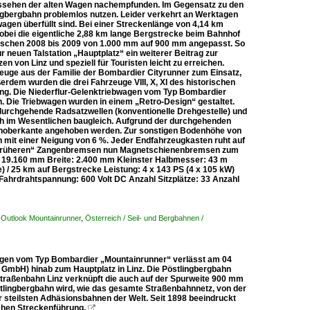
Aussehen der alten Wagen nachempfunden. Im Gegensatz zu den
ngbergbahn problemlos nutzen. Leider verkehrt an Werktagen
gen überfüllt sind. Bei einer Streckenlänge von 4,14 km
obei die eigentliche 2,88 km lange Bergstrecke beim Bahnhof
 zwischen 2008 bis 2009 von 1.000 mm auf 900 mm angepasst. So
r neuen Talstation „Hauptplatz“ ein weiterer Beitrag zur
en von Linz und speziell für Touristen leicht zu erreichen.
euge aus der Familie der Bombardier Cityrunner zum Einsatz,
rdem wurden die drei Fahrzeuge VIII, X, XI des historischen
g. Die Niederflur-Gelenktriebwagen vom Typ Bombardier
n. Die Triebwagen wurden in einem „Retro-Design“ gestaltet.
 durchgehende Radsatzwellen (konventionelle Drehgestelle) und
ch im Wesentlichen baugleich. Aufgrund der durchgehenden
noberkante angehoben werden. Zur sonstigen Bodenhöhe von
mit einer Neigung von 6 %. Jeder Endfahrzeugkasten ruht auf
er „früheren“ Zangenbremsen nun Magnetschienenbremsen zum
 19.160 mm Breite: 2.400 mm Kleinster Halbmesser: 43 m
 / 25 km auf Bergstrecke Leistung: 4 x 143 PS (4 x 105 kW)
ahrdrahtspannung: 600 Volt DC Anzahl Sitzplätze: 33 Anzahl
y Outlook Mountainrunner
,
Österreich / Seil- und Bergbahnen /
bwagen vom Typ Bombardier „Mountainrunner“ verlässt am 04
ien GmbH) hinab zum Hauptplatz in Linz. Die Pöstlingbergbahn
traßenbahn Linz verknüpft die auch auf der Spurweite 900 mm
östlingbergbahn wird, wie das gesamte Straßenbahnnetz, von der
er steilsten Adhäsionsbahnen der Welt. Seit 1898 beeindruckt
schen Streckenführung.
