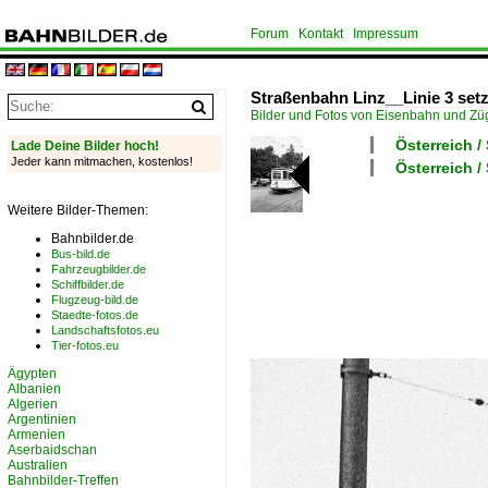
Forum
Kontakt
Impressum
Straßenbahn Linz__Linie 3 setz
Bilder und Fotos von Eisenbahn und Z
Österreich /
Lade Deine Bilder hoch!
Jeder kann mitmachen, kostenlos!
Österreich /
Weitere Bilder-Themen:
Bahnbilder.de
Bus-bild.de
Fahrzeugbilder.de
Schiffbilder.de
Flugzeug-bild.de
Staedte-fotos.de
Landschaftsfotos.eu
Tier-fotos.eu
Ägypten
Albanien
Algerien
Argentinien
Armenien
Aserbaidschan
Australien
Bahnbilder-Treffen