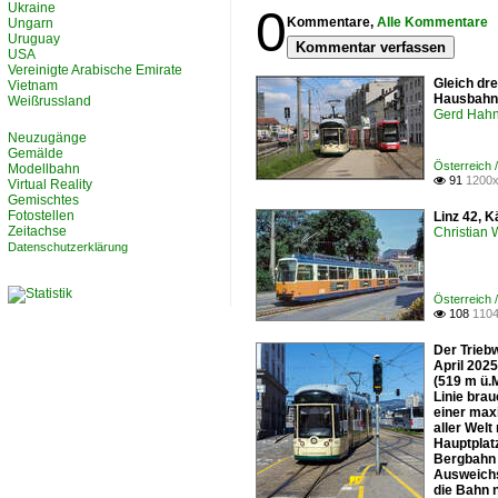
Ukraine
0
Kommentare,
Alle Kommentare
Ungarn
Uruguay
Kommentar verfassen
USA
Vereinigte Arabische Emirate
Gleich dr
Vietnam
Hausbahns
Weißrussland
Gerd Hah
Neuzugänge
Gemälde
Österreich 
Modellbahn
91
1200x

Virtual Reality
Gemischtes
Fotostellen
Linz 42, K
Zeitachse
Christian
Datenschutzerklärung
Österreich 
108
1104

Der Trieb
April 2025
(519 m ü.
Linie brau
einer max
aller Welt
Hauptplat
Bergbahn 
Ausweichs
die Bahn 