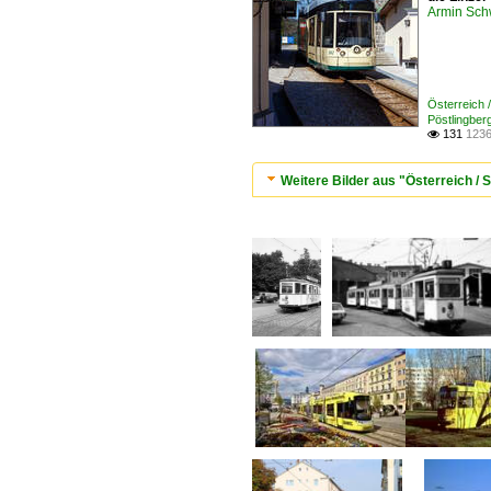
Armin Sch
Österreich 
Pöstlingber
131
1236

Weitere Bilder aus "Österreich / 