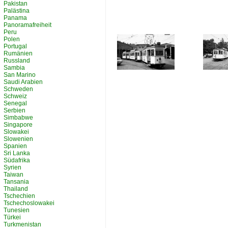
Pakistan
Palästina
Panama
Panoramafreiheit
Peru
Polen
Portugal
Rumänien
Russland
Sambia
San Marino
Saudi Arabien
Schweden
Schweiz
Senegal
Serbien
Simbabwe
Singapore
Slowakei
Slowenien
Spanien
Sri Lanka
Südafrika
Syrien
Taiwan
Tansania
Thailand
Tschechien
Tschechoslowakei
Tunesien
Türkei
Turkmenistan