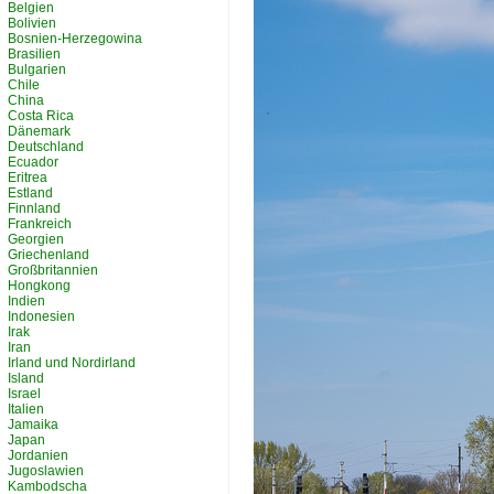
Belgien
Bolivien
Bosnien-Herzegowina
Brasilien
Bulgarien
Chile
China
Costa Rica
Dänemark
Deutschland
Ecuador
Eritrea
Estland
Finnland
Frankreich
Georgien
Griechenland
Großbritannien
Hongkong
Indien
Indonesien
Irak
Iran
Irland und Nordirland
Island
Israel
Italien
Jamaika
Japan
Jordanien
Jugoslawien
Kambodscha