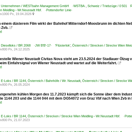
h / Unternehmen / WESTbahn Management GmbH ·WSTBA·
,
Schweiz / Triebzüge / 0 50
n Meidling – Wr.Neustadt Hbf. ·Pottendorfer Linie·
x1000 Px, 19.04.2026

n einem düsterem Film wirkt der Bahnhof Mitterndorf-Moosbrunn im dichten Nebe
 Zvb.

rl
/ Dieselloks / BR 2068 ·JW B'B'-17· 'Flüsterlok'
,
Österreich / Strecken / Strecke Wien Meid
x800 Px, 24.12.2025
ltestelle Wiener Neustadt Civitas Nova steht am 23.5.2024 der Stadlauer Ölzug 
eim Einfahrsignal von Wiener Neustadt und wartet auf die Weiterfahrt.

rl
/ E-Loks / BR 1144
,
Österreich / Bahnhöfe / Wr. Neustadt
,
Österreich / Strecken / Strecke Wi
x800 Px, 26.05.2024
ngenehm kühlen Morgen des 11.7.2023 kämpft sich die Sonne über dem Industri
ie 1144 203 und die 1144 044 mit dem DG54072 von Graz Vbf nach Wien Zvb in E
rl
/ E-Loks / BR 1144
,
Österreich / Strecken / Strecke Wien Meidling – Wr.Neustadt Hbf. ·Potte
x800 Px, 21.07.2023