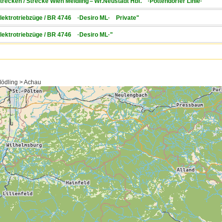
Strecken / Strecke Wien Meidling – Wr.Neustadt Hbf. ·Pottendorfer Linie·"
 Elektrotriebzüge / BR 4746 ·Desiro ML· Private"
 Elektrotriebzüge / BR 4746 ·Desiro ML·"
Mödling > Achau