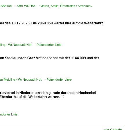
1 RABe 501 ·SBB·WSTBA· Giruno, Smile
,
Österreich / Strecken /
l des 18.12.2025. Die 2068 058 wartet hier auf die Weiterfahrt
ling – Wr.Neustadt Hbf. ·Pottendorfer Linie·
von Stadlau nach Graz Vbf bespannt mit der 1144 009 und der
en Meidling – Wr.Neustadt Hbf. ·Pottendorfer Linie·
eviertel in Niederösterreich gerade durch den Hochnebel
benfurth auf die Weiterfahrt warten.

ndorfer Linie·
zur Galerie