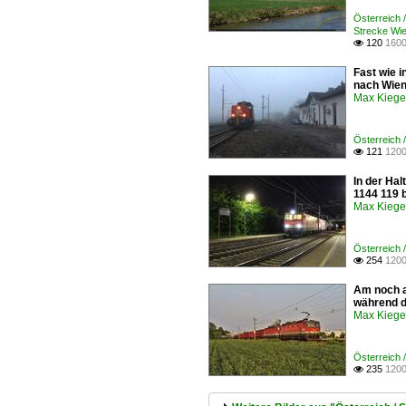
Österreic
Strecke Wie
120
1600

Fast wie i
nach Wien
Max Kiege
Österreich 
121
1200

In der Ha
1144 119 b
Max Kiege
Österreich 
254
1200

Am noch a
während d
Max Kiege
Österreich 
235
1200
