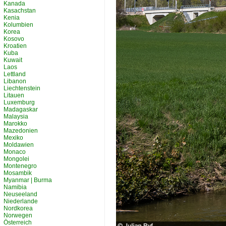
Kanada
Kasachstan
Kenia
Kolumbien
Korea
Kosovo
Kroatien
Kuba
Kuwait
Laos
Lettland
Libanon
Liechtenstein
Litauen
Luxemburg
Madagaskar
Malaysia
Marokko
Mazedonien
Mexiko
Moldawien
Monaco
Mongolei
Montenegro
Mosambik
Myanmar | Burma
Namibia
Neuseeland
Niederlande
Nordkorea
Norwegen
Österreich