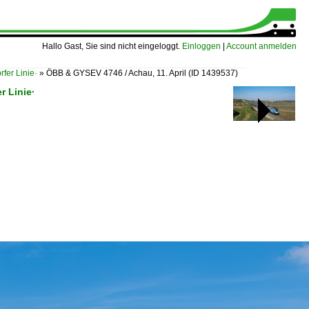
Hallo Gast, Sie sind nicht eingeloggt.
Einloggen
|
Account anmelden
fer Linie·
»
ÖBB & GYSEV 4746 / Achau, 11. April
(ID 1439537)
r Linie·