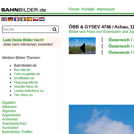
Forum
Kontakt
Impressum
ÖBB & GYSEV 4746 / Achau, 11
Bilder und Fotos von Eisenbahn und Z
Österreich /
Lade Deine Bilder hoch!
Jeder kann mitmachen, kostenlos!
Österreich /
Österreich /
Weitere Bilder-Themen:
Bahnbilder.de
Bus-bild.de
Fahrzeugbilder.de
Schiffbilder.de
Flugzeug-bild.de
Staedte-fotos.de
Landschaftsfotos.eu
Tier-fotos.eu
Ägypten
Albanien
Algerien
Argentinien
Armenien
Aserbaidschan
Australien
Bahnbilder-Treffen