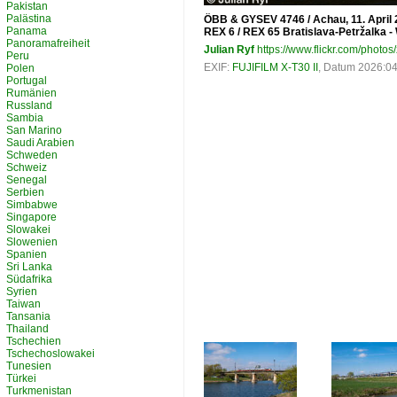
Pakistan
Palästina
ÖBB & GYSEV 4746 / Achau, 11. April
Panama
REX 6 / REX 65 Bratislava-Petržalka -
Panoramafreiheit
Julian Ryf
https://www.flickr.com/photos/
Peru
EXIF:
FUJIFILM X-T30 II
, Datum 2026:04
Polen
Portugal
Rumänien
Russland
Sambia
San Marino
Saudi Arabien
Schweden
Schweiz
Senegal
Serbien
Simbabwe
Singapore
Slowakei
Slowenien
Spanien
Sri Lanka
Südafrika
Syrien
Taiwan
Tansania
Thailand
Tschechien
Tschechoslowakei
Tunesien
Türkei
Turkmenistan