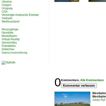
Ukraine
Ungarn
Uruguay
USA
Vereinigte Arabische Emirate
Vietnam
Weißrussland
Neuzugänge
Gemälde
Modellbahn
Virtual Reality
Gemischtes
Fotostellen
Zeitachse
Datenschutzerklärung
0
Kommentare,
Alle Kommentare
Kommentar verfassen
Westbahn 
Westbahn 
Julian Ryf