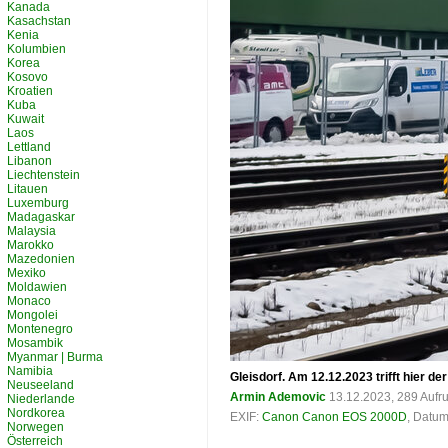
Kanada
Kasachstan
Kenia
Kolumbien
Korea
Kosovo
Kroatien
Kuba
Kuwait
Laos
Lettland
Libanon
Liechtenstein
Litauen
Luxemburg
Madagaskar
Malaysia
Marokko
Mazedonien
Mexiko
Moldawien
Monaco
Mongolei
Montenegro
Mosambik
Myanmar | Burma
Namibia
Gleisdorf. Am 12.12.2023 trifft hier 
Neuseeland
Armin Ademovic
13.12.2023, 289 Aufr
Niederlande
Nordkorea
EXIF:
Canon Canon EOS 2000D
, Datum
Norwegen
Österreich