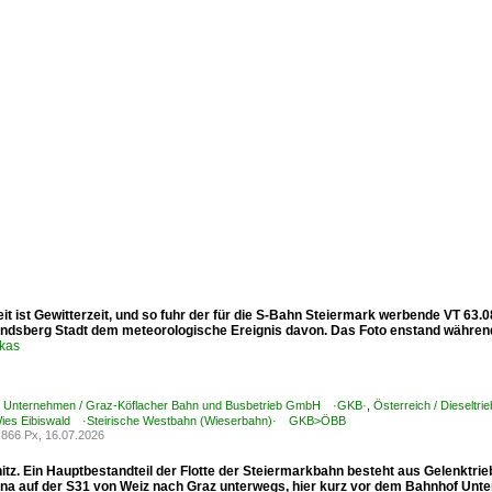
t ist Gewitterzeit, und so fuhr der für die S-Bahn Steiermark werbende VT 63.
ndsberg Stadt dem meteorologische Ereignis davon. Das Foto enstand währen
ukas
 / Unternehmen / Graz-Köflacher Bahn und Busbetrieb GmbH ·GKB·
,
Österreich / Dieselt
Wies Eibiswald ·Steirische Westbahn (Wieserbahn)· GKB>ÖBB
866 Px, 16.07.2026
itz. Ein Hauptbestandteil der Flotte der Steiermarkbahn besteht aus Gelenktri
na auf der S31 von Weiz nach Graz unterwegs, hier kurz vor dem Bahnhof Unter