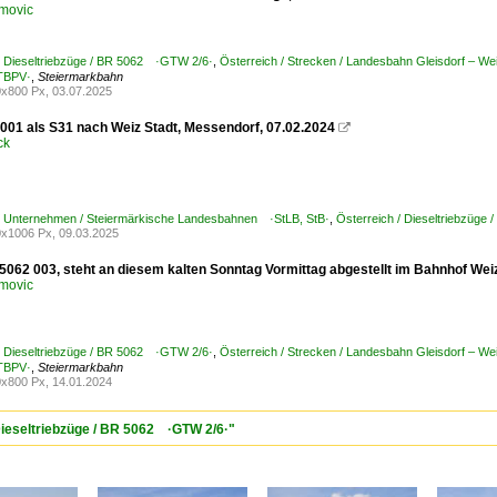
movic
/ Dieseltriebzüge / BR 5062 ·GTW 2/6·
,
Österreich / Strecken / Landesbahn Gleisdorf – 
BPV·
,
Steiermarkbahn
x800 Px, 03.07.2025
001 als S31 nach Weiz Stadt, Messendorf, 07.02.2024

ck
 / Unternehmen / Steiermärkische Landesbahnen ·StLB, StB·
,
Österreich / Dieseltriebzüg
x1006 Px, 09.03.2025
 5062 003, steht an diesem kalten Sonntag Vormittag abgestellt im Bahnhof Wei
movic
/ Dieseltriebzüge / BR 5062 ·GTW 2/6·
,
Österreich / Strecken / Landesbahn Gleisdorf – 
BPV·
,
Steiermarkbahn
x800 Px, 14.01.2024
 Dieseltriebzüge / BR 5062 ·GTW 2/6·"