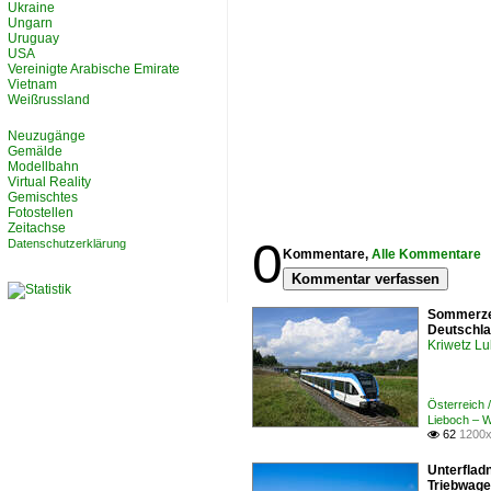
Ukraine
Ungarn
Uruguay
USA
Vereinigte Arabische Emirate
Vietnam
Weißrussland
Neuzugänge
Gemälde
Modellbahn
Virtual Reality
Gemischtes
Fotostellen
Zeitachse
0
Datenschutzerklärung
Kommentare,
Alle Kommentare
Kommentar verfassen
Sommerzei
Deutschla
Kriwetz L
Österreich
Lieboch – 
62
1200x

Unterfladn
Triebwage