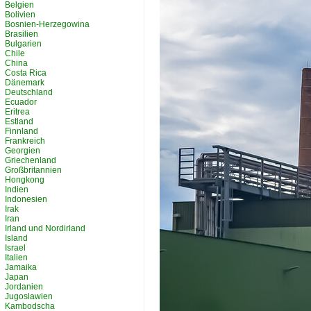
Belgien
Bolivien
Bosnien-Herzegowina
Brasilien
Bulgarien
Chile
China
Costa Rica
Dänemark
Deutschland
Ecuador
Eritrea
Estland
Finnland
Frankreich
Georgien
Griechenland
Großbritannien
Hongkong
Indien
Indonesien
Irak
Iran
Irland und Nordirland
Island
Israel
Italien
Jamaika
Japan
Jordanien
Jugoslawien
Kambodscha