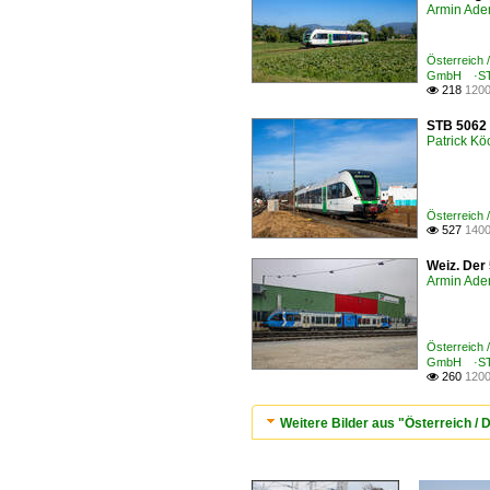
Armin Ade
Österreich 
GmbH ·ST
218
1200

STB 5062 
Patrick Kö
Österreich
527
1400

Weiz. Der
Armin Ade
Österreich 
GmbH ·ST
260
1200

Weitere Bilder aus "Österreich /