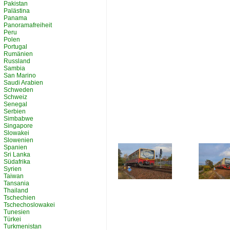
Pakistan
Palästina
Panama
Panoramafreiheit
Peru
Polen
Portugal
Rumänien
Russland
Sambia
San Marino
Saudi Arabien
Schweden
Schweiz
Senegal
Serbien
Simbabwe
Singapore
Slowakei
Slowenien
Spanien
Sri Lanka
Südafrika
Syrien
Taiwan
Tansania
Thailand
Tschechien
Tschechoslowakei
Tunesien
Türkei
Turkmenistan