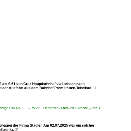
08 als S 61 von Graz Hauptbahnhof via Lieboch nach
d der Ausfahrt aus dem Bahnhof Premstätten-Tobelbad.

riebzüge / BR 5062 ·GTW 2/6·
,
Österreich / Strecken / Strecke (Graz–)
ebwagen der Firma Stadler. Am 02.07.2025 war ein solcher
fladnitz.
