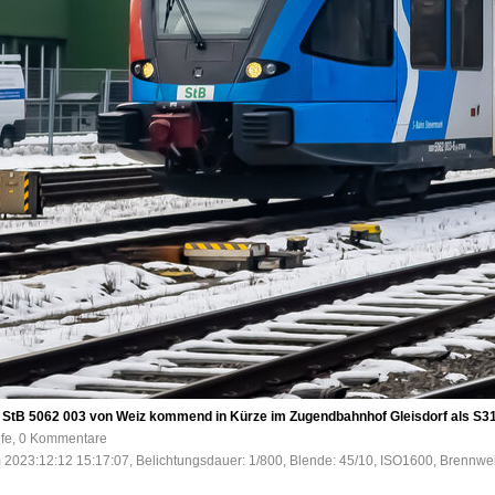
der StB 5062 003 von Weiz kommend in Kürze im Zugendbahnhof Gleisdorf als S31
ufe, 0 Kommentare
 2023:12:12 15:17:07, Belichtungsdauer: 1/800, Blende: 45/10, ISO1600, Brennwei