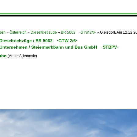
ügen
»
Österreich
»
Dieseltriebzüge
»
BR 5062 ·GTW 2/6·
»
Gleisdorf. Am 12.12.20
 Dieseltriebzüge / BR 5062 ·GTW 2/6·
/ Unternehmen / Steiermarkbahn und Bus GmbH ·STBPV·
ahn
(Armin Ademovic)