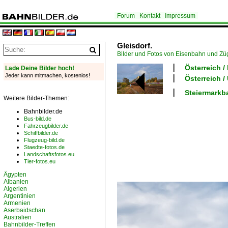
Forum
Kontakt
Impressum
Gleisdorf.
Bilder und Fotos von Eisenbahn und Z
Österreich /
Lade Deine Bilder hoch!
Jeder kann mitmachen, kostenlos!
Österreich 
Steiermarkb
Weitere Bilder-Themen:
Bahnbilder.de
Bus-bild.de
Fahrzeugbilder.de
Schiffbilder.de
Flugzeug-bild.de
Staedte-fotos.de
Landschaftsfotos.eu
Tier-fotos.eu
Ägypten
Albanien
Algerien
Argentinien
Armenien
Aserbaidschan
Australien
Bahnbilder-Treffen