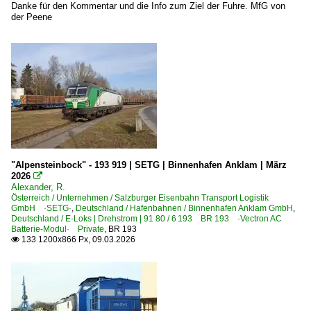
Danke für den Kommentar und die Info zum Ziel der Fuhre. MfG von
der Peene
"Alpensteinbock" - 193 919 | SETG | Binnenhafen Anklam | März
2026

Alexander, R.
Österreich / Unternehmen / Salzburger Eisenbahn Transport Logistik
GmbH ·SETG·
,
Deutschland / Hafenbahnen / Binnenhafen Anklam GmbH
,
Deutschland / E-Loks | Drehstrom | 91 80 / 6 193 BR 193 ·Vectron AC
Batterie-Modul· Private
,
BR 193
133 1200x866 Px, 09.03.2026
