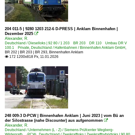
204 011-5 | 9280 1203 212-6 D-PRESS | Anklam Binnenhafen |
Dezember 2025

Alexander, R.
Deutschland / Dieselloks | 92 80 / 1 203 BR 203 DR 110 Umbau DR V
100.1 Private
,
Deutschland / Hafenbahnen / Binnenhafen Anklam GmbH
,
BR 202 | BR 203 | BR 293
,
Binnenhafen Anklam
172 1200x818 Px, 11.01.2026

248 009-3 D-PCW | Binnenhafen Anklam | Juni 2023 | vom Bü an
der Silostrasse (nahe Discounter) aus aufgenommen

Alexander, R.
Deutschland / Unternehmen (L - Z) / Siemens Prüfcenter Wegberg-
Wildenrath ·PCW·
,
Deutschland / Zweikraftloks | Zweikrafthybridloks | 90 80