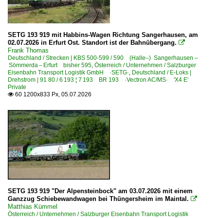
Rostock Hbf ·WR·
Rüdesheim am Rhein (Alle Bahnhöfe)
SETG 193 919 mit Habbins-Wagen Richtung Sangerhausen, am
Saarmund
02.07.2026 in Erfurt Ost. Standort ist der Bahnübergang.

Frank Thomas
Schönberg (Vogtl)
Deutschland / Strecken | KBS 500-599 / 590 (Halle–) Sangerhausen –
Sömmerda – Erfurt bisher 595
Schwerte (Ruhr)
,
Österreich / Unternehmen / Salzburger
Eisenbahn Transport Logistik GmbH ·SETG·
,
Deutschland / E-Loks |
Siegen
Drehstrom | 91 80 / 6 193 ¦ 7 193 BR 193 ·Vectron AC/MS· 'X4 E'
Private
Stendal Hbf ·LS·
60 1200x833 Px, 05.07.2026

Torgelow
Wiesau (Oberpf)
Wittenberge
Wünsdorf-Waldstadt
Würzburg
Würzburg Hbf ·NWH·
SETG 193 919 "Der Alpensteinbock" am 03.07.2026 mit einem
Ganzzug Schiebewandwagen bei Thüngersheim im Maintal.

Bahntechnische Anlagen und Kunstbauten
Matthias Kümmel
Österreich / Unternehmen / Salzburger Eisenbahn Transport Logistik
Brücken und Kreuzungsbauwerke