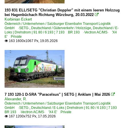
435 Schwerte – Arnsberg – Brilon Wald – Warburg ·Ober
193 831 ELL/SETG "Christian Doppler" mit einem leeren Holzzug
440 Hagen – Finnentrop – Kreuztal – Siegen ·Ruhr-Sieg-
bei Hagenbüchach Richtung Würzburg, 20.03.2022

465 Köln – Troisdorf – Neuwied – Niederlahnstein ·rechte
Korbinian Eckert
Österreich / Unternehmen / Salzburger Eisenbahn Transport Logistik
471 Koblenz – Boppard – Bingen – Mainz ·linke Rheinstr
GmbH ·SETG·
,
Deutschland / Güterverkehr / Holzzüge
,
Deutschland / E-
Loks | Drehstrom | 91 80 / 6 193 ¦ 7 193 BR 193 ·Vectron AC/MS· 'X4
485 Aachen – Mönchengladbach – Düsseldorf – Wupperta
E' Private
163 1600x1067 Px, 19.05.2026

Strecken | KBS 500-599
510 Dresden – Zwickau – Werdau Bogendreieck ·Sachsen
555 Gera – Triptis – Weida – Saalfeld
560 (Halle–) Großheringen – Jena – Saalfeld ·Saalbahn·
580 Halle – Naumburg – Erfurt – Bebra ·Thüringer Bahn
586 Merseburg – Mücheln – Querfurt ·Burgenlandbahn·
7 193 120-1 D-SRA "Paracelsus" | SETG | Anklam | Mai 2026

Alexander, R.
590 (Halle–) Sangerhausen – Sömmerda – Erfurt bisher
Österreich / Unternehmen / Salzburger Eisenbahn Transport Logistik
590 Halle – Nordhausen – Eichenberg (–Kassel) ·Halle-K
GmbH ·SETG·
,
Deutschland / E-Loks | Drehstrom | 91 80 / 6 193 ¦ 7 193
BR 193 ·Vectron AC/MS· 'X4 E' Private
167 1200x752 Px, 17.05.2026

Strecken | KBS 600-699