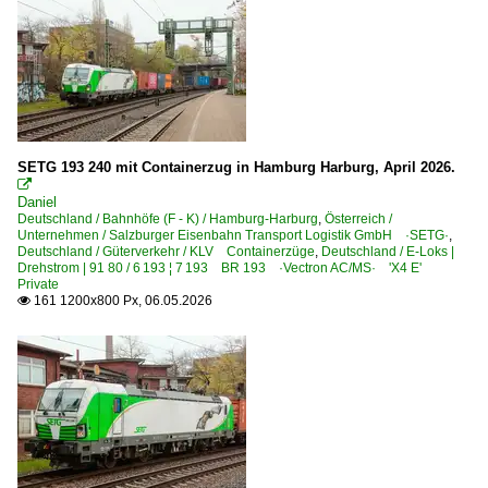
Agilis Verkehrsgesellschaft mbH und Co. KG
Eisenbahn Logistik Leipzig GmbH ·ELL·
Unternehmen (L - Z)
mgw Service GmbH u. Co.KG, Kassel
Ostdeutsche Eisenbahn GmbH, Parchim ·ODEG·
SETG 193 240 mit Containerzug in Hamburg Harburg, April 2026.

Raildox GmbH u Co.KG, Erfurt ·RDX·
Daniel
Deutschland / Bahnhöfe (F - K) / Hamburg-Harburg
,
Österreich /
Railpool GmbH, München ·Rpool·
Unternehmen / Salzburger Eisenbahn Transport Logistik GmbH ·SETG·
,
Deutschland / Güterverkehr / KLV Containerzüge
,
Deutschland / E-Loks |
Drehstrom | 91 80 / 6 193 ¦ 7 193 BR 193 ·Vectron AC/MS· 'X4 E'
Unternehmen | historisch
Private
161 1200x800 Px, 06.05.2026

Kube Con rail GmbH, Magdeburg ·KCR· bis 2023
Zweikraftloks | Zweikrafthybridloks | 90 80
2 248 BR 248 ·Vectron Dual Mode·
Kosovo