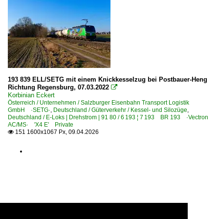
Private EVUs
Strecken
Lokalbahn Salzburg – Lamprechtshausen
Strecke (Lindau-Insel–) Bregenz – Bludenz ·Vorarlbergba
193 839 ELL/SETG mit einem Knickkesselzug bei Postbauer-Heng
Strecke (Maribor–) Bleiburg – Villach – Weitlanbrunn (– 
Richtung Regensburg, 07.03.2022

Korbinian Eckert
Strecke Bruck/Mur – Radkersburg ·Murtal·
Österreich / Unternehmen / Salzburger Eisenbahn Transport Logistik
GmbH ·SETG·
Strecke Gloggnitz – Mürzzuschlag ·Semmeringbahn·
,
Deutschland / Güterverkehr / Kessel- und Silozüge
,
Deutschland / E-Loks | Drehstrom | 91 80 / 6 193 ¦ 7 193 BR 193 ·Vectron
Strecke Linz – Rohr-Bad Hall – Selzthal ·Pyhrnbahn·
AC/MS· 'X4 E' Private
151 1600x1067 Px, 09.04.2026

Strecke Neuberg – Mürzzuschlag – Bruck/Mur ·Mürztal·
Strecke Salzburg – Zell am See – Wörgl ·Salzburg-Tirole
Strecke Schwarzach St. Veit – Spittal-Millstättersee ·Tau
Strecke Selzthal – St.Michael ·Schoberpass·
Strecke St. Pölten – (Krems) – Tulln ·Verbindungsbahn·
Strecke Unzmarkt – Bruck/Mur ·Murtal·