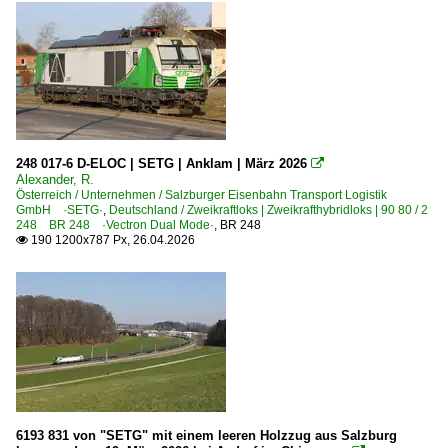
Penk
Wels
Bahntechnische Anlagen und Kunstbauten
Eisenbahnbrücken
Dieselloks
248 017-6 D-ELOC | SETG | Anklam | März 2026

Alexander, R.
BR 2000 ex DB V 100.10
Österreich / Unternehmen / Salzburger Eisenbahn Transport Logistik
GmbH ·SETG·
,
Deutschland / Zweikraftloks | Zweikrafthybridloks | 90 80 / 2
BR 2016.9 ·ER20· Private
248 BR 248 ·Vectron Dual Mode·
,
BR 248
190 1200x787 Px, 26.04.2026

BR 2170 · DH 1700 ·G 1700-2 BB·
E-Loks
BR 1116 ·ES 64 U2· Taurus Werbeloks
BR 1193 ·Vectron AC· Private
BR 1216.9 ·ES 64 U4· Private
BR 1293 ·Vectron MS·
6193 831 von "SETG" mit einem leeren Holzzug aus Salzburg
BR 1293 ·Vectron MS· Private