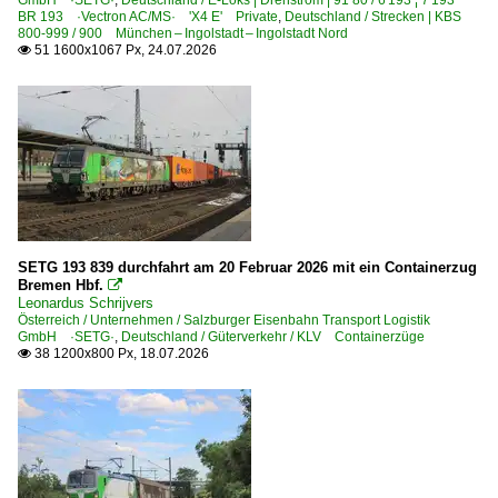
GmbH ·SETG·
,
Deutschland / E-Loks | Drehstrom | 91 80 / 6 193 ¦ 7 193
BR 193 ·Vectron AC/MS· 'X4 E' Private
,
Deutschland / Strecken | KBS
2024
800-999 / 900 München – Ingolstadt – Ingolstadt Nord
Bahnhöfe (L - Q)
51 1600x1067 Px, 24.07.2026

2025
Lichtenfels
2026
Mannheim Hbf ·RM·
Müllheim (Baden)
München-Heimeranplatz
Neuenburg (Baden)
Nordstemmen
SETG 193 839 durchfahrt am 20 Februar 2026 mit ein Containerzug
Oberkotzau
Bremen Hbf.

Plattling
Leonardus Schrijvers
Österreich / Unternehmen / Salzburger Eisenbahn Transport Logistik
Plauen
GmbH ·SETG·
,
Deutschland / Güterverkehr / KLV Containerzüge
38 1200x800 Px, 18.07.2026

Bahnhöfe (R - Z)
Rathenow
Regensburg Hbf ·NRH·
Rosenheim (Oberbayern)