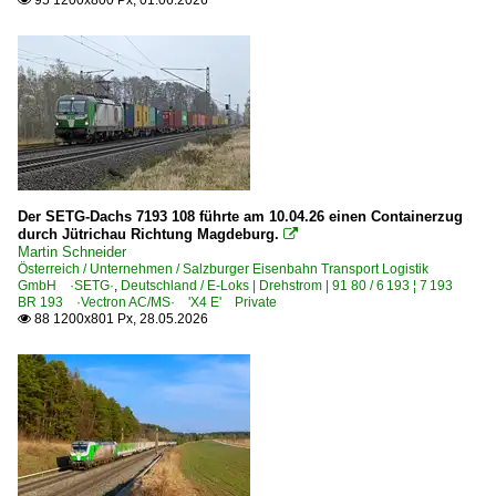
95 1200x800 Px, 01.06.2026

Strecken | KBS 100-199
110 (Hannover–) Celle – Lüneburg – H.-Harburg (–Hambur
Strecken | KBS 200-299
203 'nord' Berlin – B.-Gesundbrunnen – Bernau – Angerm
208 'süd' Berlin – Zossen – Elsterwerda ·Dresdner Bahn
Der SETG-Dachs 7193 108 führte am 10.04.26 einen Containerzug
254 (Magdeburg–) Biederitz – Zerbst – Roßlau – Dessau (
durch Jütrichau Richtung Magdeburg.

Martin Schneider
Österreich / Unternehmen / Salzburger Eisenbahn Transport Logistik
Strecken | KBS 300-399
GmbH ·SETG·
,
Deutschland / E-Loks | Drehstrom | 91 80 / 6 193 ¦ 7 193
BR 193 ·Vectron AC/MS· 'X4 E' Private
88 1200x801 Px, 28.05.2026

309 Zielitz – Magdeburg – Schönebeck-Salzelmen
340 Magdeburg – Köthen – Halle (–Leipzig)
350 Hannover – Kreiensen – Göttingen (–Kassel) ·hann
385 (Wanne-Eickel–) Münster – Bremen (–Hamburg) ·Ro
Strecken | KBS 400-499