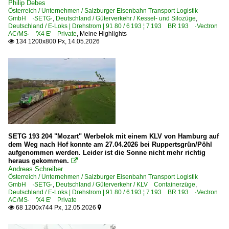
Philip Debes
855 Regensburg – Weiden – Oberkotzau (–Hof)
Österreich / Unternehmen / Salzburger Eisenbahn Transport Logistik
GmbH ·SETG·
880 Nürnberg – Regensburg – Obertraubling – Passau
,
Deutschland / Güterverkehr / Kessel- und Silozüge
,
Deutschland / E-Loks | Drehstrom | 91 80 / 6 193 ¦ 7 193 BR 193 ·Vectron
900 München – Ingolstadt – Ingolstadt Nord
AC/MS· 'X4 E' Private
,
Meine Highlights
134 1200x800 Px, 14.05.2026

910 Donauwörth – Treuchtlingen
910 Treuchtlingen – Pleinfeld – Roth – Nürnberg
920 Treuchtlingen – Gunzenhausen – Ansbach – Würzbur
930 München – Freising – Landshut – Neufahrn (–Regens
942 (Mühldorf–) Tüßling – Altötting – Burghausen
950 (München–) Rosenheim – Kufstein (–Innsbruck) ·In
SETG 193 204 "Mozart" Werbelok mit einem KLV von Hamburg auf
950 München – Rosenheim
dem Weg nach Hof konnte am 27.04.2026 bei Ruppertsgrün/Pöhl
951 (München–) Rosenheim – Freilassing (–Salzburg)
aufgenommen werden. Leider ist die Sonne nicht mehr richtig
heraus gekommen.

971 Augsburg – Buchloe
Andreas Schreiber
Österreich / Unternehmen / Salzburger Eisenbahn Transport Logistik
989 Donauwörth – Nördlingen ·Riesbahn·
GmbH ·SETG·
,
Deutschland / Güterverkehr / KLV Containerzüge
,
Deutschland / E-Loks | Drehstrom | 91 80 / 6 193 ¦ 7 193 BR 193 ·Vectron
990 (München–) Ingolstadt Nord – Treuchtlingen
AC/MS· 'X4 E' Private
68 1200x744 Px, 12.05.2026


Unternehmen (A - K)