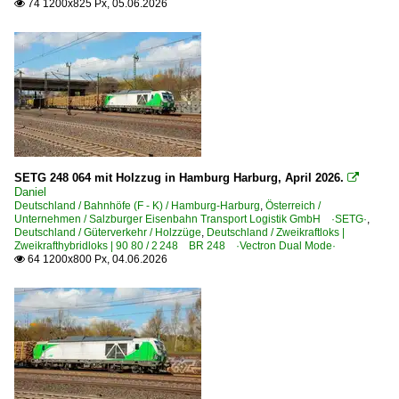
74 1200x825 Px, 05.06.2026

6 187 BR 187 ·Traxx AC3· Private
6 189 BR 189 ·ES 64 F4· Private
6 193 ¦ 7 193 BR 193 ·Vectron AC/MS· 'X4 E' Private
6 193 BR 193 ·Vectron AC Batterie-Modul· Private
6 193 BR 193 ·Vectron AC/MS·
Elektrotriebzüge | 94 80
SETG 248 064 mit Holzzug in Hamburg Harburg, April 2026.

0 442 BR 442 ·Talent 2· 'Hamsterbacke'
Daniel
Deutschland / Bahnhöfe (F - K) / Hamburg-Harburg
,
Österreich /
Unternehmen / Salzburger Eisenbahn Transport Logistik GmbH ·SETG·
,
Grenzverkehr
Deutschland / Güterverkehr / Holzzüge
,
Deutschland / Zweikraftloks |
Zweikrafthybridloks | 90 80 / 2 248 BR 248 ·Vectron Dual Mode·
64 1200x800 Px, 04.06.2026

Deutschland <-> Österreich
Güterverkehr
Güterzüge (sonstige)
Holzhackschnitzel-Züge
Holzzüge