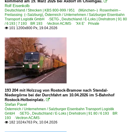
kommend am 19. März 2026 bei Axdorf im Chiemgau.

Rolf Eisenkolb
Deutschland / Strecken | KBS 800-999 / 951 (München–) Rosenheim –
Galerien
Freilassing (–Salzburg)
,
Österreich / Unternehmen / Salzburger Eisenbahn
Transport Logistik GmbH ·SETG·
,
Deutschland / E-Loks | Drehstrom | 91 80
Experimente - Anders gesehen
/ 6 193 ¦ 7 193 BR 193 ·Vectron AC/MS· 'X4 E' Private
101 1200x800 Px, 19.04.2026

Lienzer Südbahn-Tage
Güterverkehr
Holz- und Hackschnitzelzüge
Holzzüge
Kessel- und Silozüge
Güterwagen
193 204 mit Holzzug von Rostock-Bramow nach Stendal-
7 | Gattung Z | Kesselwagen
Niedergörne bei der Durchfahrt am 10.04.2026 im S-Bahnhof
Rostock-Holbeinplatz.

Stefan Pavel
Industrie- und Werkbahnen
Österreich / Unternehmen / Salzburger Eisenbahn Transport Logistik
GmbH ·SETG·
,
Deutschland / E-Loks | Drehstrom | 91 80 / 6 193 BR
Stieglbahn
193 ·Vectron AC/MS·
182 1024x763 Px, 10.04.2026

Sonstiges