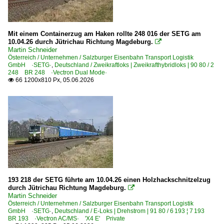
Dieselloks | bis 100 km/h | 98 80
Mit einem Containerzug am Haken rollte 248 016 der SETG am
0 360 BR 360 · DB 260 ·DB V 60·
10.04.26 durch Jütrichau Richtung Magdeburg.

Martin Schneider
3 202 BR 202 DR 112 DR V 100.1
Österreich / Unternehmen / Salzburger Eisenbahn Transport Logistik
GmbH ·SETG·
,
Deutschland / Zweikraftloks | Zweikrafthybridloks | 90 80 / 2
3 361 BR 361 · DB 261 DB V 60
248 BR 248 ·Vectron Dual Mode·
66 1200x810 Px, 05.06.2026

3 363 BR 363 ·DB V 60· remot. DB 261
3 363 BR 363 ·DB V 60· remot. DB 261 Private
E-Loks | Altbau
E 93 BR 193
E-Loks | Drehstrom | 91 80
6 182 BR 182 ·ES 64 U2· Private
193 218 der SETG führte am 10.04.26 einen Holzhackschnitzelzug
durch Jütrichau Richtung Magdeburg.

6 183 BR 183 ·ES 64 U4·
Martin Schneider
Österreich / Unternehmen / Salzburger Eisenbahn Transport Logistik
6 185 BR 185 ·Traxx AC1/2·
GmbH ·SETG·
,
Deutschland / E-Loks | Drehstrom | 91 80 / 6 193 ¦ 7 193
BR 193 ·Vectron AC/MS· 'X4 E' Private
6 185 BR 185 ·Traxx AC1/2· Private