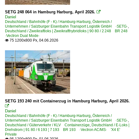
Kessel- und Silozüge
SETG 248 064 in Hamburg Harburg, April 2026.
KLV Containerzüge

Daniel
KLV Sattelauflieger-Züge
Deutschland / Bahnhöfe (F - K) / Hamburg-Harburg
,
Österreich /
Unternehmen / Salzburger Eisenbahn Transport Logistik GmbH ·SETG·
,
Kohle-, Erz- und Kokszüge
Deutschland / Zweikraftloks | Zweikrafthybridloks | 90 80 / 2 248 BR 248
·Vectron Dual Mode·
75 1200x800 Px, 04.06.2026

Güterwagen
4 | Gattung S | Flachwagen mit Drehgestellen in Sonderba
Hafenbahnen
Binnenhafen Anklam GmbH
HPA Lokservicestelle Alte Süderelbe
SETG 193 240 mit Containerzug in Hamburg Harburg, April 2026.
Museen und Ausstellungen

Daniel
Bahnpark Augsburg gGmbH
Deutschland / Bahnhöfe (F - K) / Hamburg-Harburg
,
Österreich /
Unternehmen / Salzburger Eisenbahn Transport Logistik GmbH ·SETG·
,
Deutschland / Güterverkehr / KLV Containerzüge
,
Deutschland / E-Loks |
Regional- und Fernzüge
Drehstrom | 91 80 / 6 193 ¦ 7 193 BR 193 ·Vectron AC/MS· 'X4 E'
Private
Lz Lokzüge