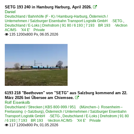
Dieselloks
SETG 193 240 in Hamburg Harburg, April 2026.

Daniel
BR 2710 ·Vossloh G 1700-2·
Deutschland / Bahnhöfe (F - K) / Hamburg-Harburg
,
Österreich /
Unternehmen / Salzburger Eisenbahn Transport Logistik GmbH ·SETG·
,
Deutschland / E-Loks | Drehstrom | 91 80 / 6 193 ¦ 7 193 BR 193 ·Vectron
AC/MS· 'X4 E' Private
Litauen
135 1200x800 Px, 06.05.2026

Dieselloks
ER20CF ·Eurorunner·
Österreich
Bahnhöfe
Greifenburg-Weißensee
6193 218 "Beethoven" von "SETG" aus Salzburg kommend am 22.
März 2026 bei Übersee am Chiemsee.

Innsbruck Hbf
Rolf Eisenkolb
Deutschland / Strecken | KBS 800-999 / 951 (München–) Rosenheim –
Kirchstetten
Freilassing (–Salzburg)
,
Österreich / Unternehmen / Salzburger Eisenbahn
Transport Logistik GmbH ·SETG·
,
Deutschland / E-Loks | Drehstrom | 91 80
Mallnitz-Obervellach
/ 6 193 ¦ 7 193 BR 193 ·Vectron AC/MS· 'X4 E' Private
117 1200x800 Px, 01.05.2026

Neumarkt-Kallham