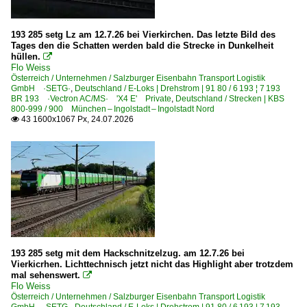
Arnsberg (Westfalen)
2010
Augsburg (sonstige)
2011
193 285 setg Lz am 12.7.26 bei Vierkirchen. Das letzte Bild des
Tages den die Schatten werden bald die Strecke in Dunkelheit
Bad Kleinen
2012
hüllen.

Basel Bad Bf
Flo Weiss
2013
Österreich / Unternehmen / Salzburger Eisenbahn Transport Logistik
Berlin Schönefeld Flughafen
GmbH ·SETG·
,
Deutschland / E-Loks | Drehstrom | 91 80 / 6 193 ¦ 7 193
2014
BR 193 ·Vectron AC/MS· 'X4 E' Private
,
Deutschland / Strecken | KBS
Coburg
800-999 / 900 München – Ingolstadt – Ingolstadt Nord
2015
43 1600x1067 Px, 24.07.2026

Elze
2016
2017
Bahnhöfe (F - K)
2018
Freiberg (Sachsen)
2019
Freilassing
Gießen
2020
Hamburg-Harburg
2020
193 285 setg mit dem Hackschnitzelzug. am 12.7.26 bei
Hof
Vierkicrhen. Lichttechnisch jetzt nicht das Highlight aber trotzdem
2021
mal sehenswert.

Kreiensen
2022
Flo Weiss
Österreich / Unternehmen / Salzburger Eisenbahn Transport Logistik
Kronach
2023