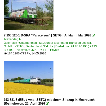
610 (Kassel–) Guntershausen – Bebra – Fulda ·Fuldatal
630 (Kassel–) Gießen – Friedberg – Frankfurt ·Main-Wes
640 Frankfurt – Maintal – Hanau – Aschaffenburg
651 Mainz-Bischofsheim – Darmstadt – Aschaffenburg ·
Strecke 3721 Dillenburg ⨯ Breidenstein – Wallau Lahn 
7 193 120-1 D-SRA "Paracelsus" | SETG | Anklam | Mai 2026

Alexander, R.
Strecken | KBS 700-799
Österreich / Unternehmen / Salzburger Eisenbahn Transport Logistik
GmbH ·SETG·
,
Deutschland / E-Loks | Drehstrom | 91 80 / 6 193 ¦ 7 193
750 Stuttgart – Plochingen – Geislingen – Ulm ·Filstalba
BR 193 ·Vectron AC/MS· 'X4 E' Private
164 1200x773 Px, 14.05.2026

781 Aschaffenburg – Miltenberg – Wertheim ·Maintalbah
Strecken | KBS 800-999
800 Würzburg – Gemünden – Aschaffenburg ·Main-Spes
811 Waigolshausen – Gemünden ·Werntalbahn·
840 Hochstadt-Marktzeuln – Probstzella – Saalfeld ·F
850 (Bamberg–) Lichtenfels – Neuenmarkt-Wirsberg – Ho
193 881-8 (EEL / vmtl. SETG) mit einem Silozug in Meerbusch
850 ·Schiefe Ebene· Teilstück Ludwig-Süd-Nord-Bahn
Bösinghoven, 23. April 2026
