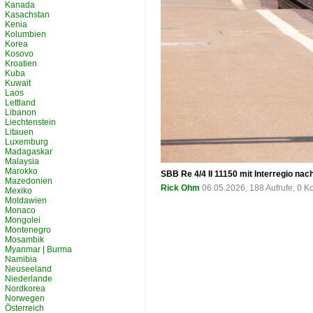
Kanada
Kasachstan
Kenia
Kolumbien
Korea
Kosovo
Kroatien
Kuba
Kuwait
Laos
Lettland
Libanon
Liechtenstein
Litauen
Luxemburg
Madagaskar
Malaysia
Marokko
SBB Re 4/4 II 11150 mit Interregio nac
Mazedonien
Rick Ohm
06.05.2026, 188 Aufrufe, 0 
Mexiko
Moldawien
Monaco
Mongolei
Montenegro
Mosambik
Myanmar | Burma
Namibia
Neuseeland
Niederlande
Nordkorea
Norwegen
Österreich