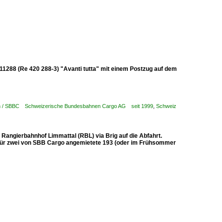
I 11288 (Re 420 288-3) "Avanti tutta" mit einem Postzug auf dem
en / SBBC Schweizerische Bundesbahnen Cargo AG seit 1999
,
Schweiz
Rangierbahnhof Limmattal (RBL) via Brig auf die Abfahrt.
dafür zwei von SBB Cargo angemietete 193 (oder im Frühsommer