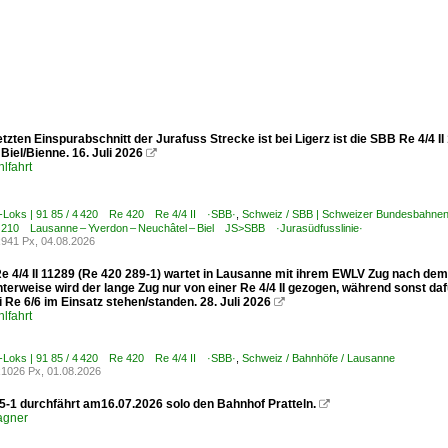
tzten Einspurabschnitt der Jurafuss Strecke ist bei Ligerz ist die SBB Re 4/4 I
iel/Bienne. 16. Juli 2026

lfahrt
E-Loks | 91 85 / 4 420 Re 420 Re 4/4 II ·SBB·
,
Schweiz / SBB | Schweizer Bundesbahn
/ 210 Lausanne – Yverdon – Neuchâtel – Biel JS>SBB ·Jurasüdfusslinie·
941 Px, 04.08.2026
e 4/4 II 11289 (Re 420 289-1) wartet in Lausanne mit ihrem EWLV Zug nach dem 
nterweise wird der lange Zug nur von einer Re 4/4 II gezogen, während sonst 
 Re 6/6 im Einsatz stehen/standen. 28. Juli 2026

lfahrt
E-Loks | 91 85 / 4 420 Re 420 Re 4/4 II ·SBB·
,
Schweiz / Bahnhöfe / Lausanne
1026 Px, 01.08.2026
5-1 durchfährt am16.07.2026 solo den Bahnhof Pratteln.

agner