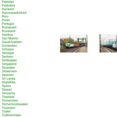
Pakistan
Palästina
Panama
Panoramafreiheit
Peru
Polen
Portugal
Rumänien
Russland
Sambia
San Marino
Saudi Arabien
Schweden
Schweiz
Senegal
Serbien
Simbabwe
Singapore
Slowakei
Slowenien
Spanien
Sri Lanka
Südafrika
Syrien
Taiwan
Tansania
Thailand
Tschechien
Tschechoslowakei
Tunesien
Türkei
Turkmenistan