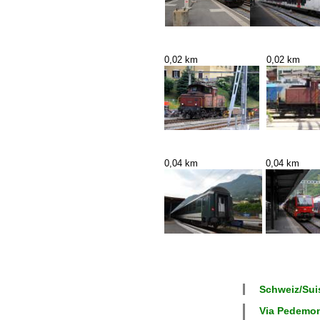
0,02 km
0,02 km
0,04 km
0,04 km
Schweiz/Suis
Via Pedemont