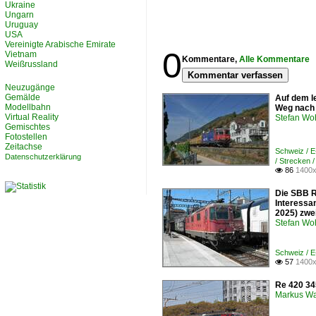
Ukraine
Ungarn
Uruguay
USA
Vereinigte Arabische Emirate
0
Vietnam
Kommentare,
Alle Kommentare
Weißrussland
Kommentar verfassen
Neuzugänge
Gemälde
Auf dem le
Modellbahn
Weg nach B
Virtual Reality
Stefan Woh
Gemischtes
Fotostellen
Zeitachse
Schweiz / 
Datenschutzerklärung
/ Strecken 
86
1400x

Die SBB R
Interessa
2025) zwei
Stefan Woh
Schweiz / 
57
1400x

Re 420 34
Markus W