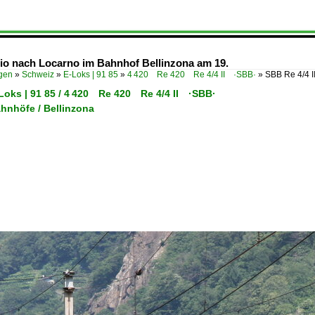
egio nach Locarno im Bahnhof Bellinzona am 19.
ügen
»
Schweiz
»
E-Loks | 91 85
»
4 420 Re 420 Re 4/4 II ·SBB·
»
SBB Re 4/4 I
-Loks | 91 85 / 4 420 Re 420 Re 4/4 II ·SBB·
hnhöfe / Bellinzona