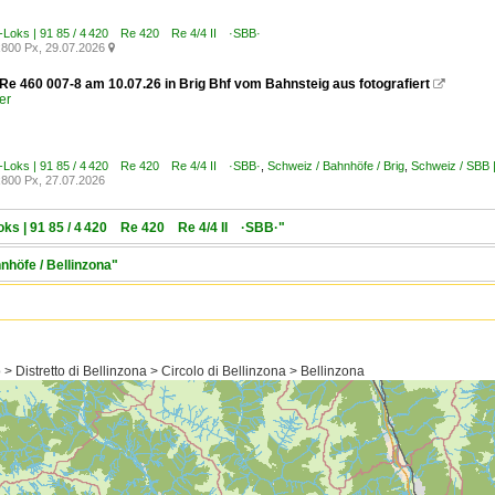
E-Loks | 91 85 / 4 420 Re 420 Re 4/4 II ·SBB·
800 Px, 29.07.2026

e 460 007-8 am 10.07.26 in Brig Bhf vom Bahnsteig aus fotografiert

er
E-Loks | 91 85 / 4 420 Re 420 Re 4/4 II ·SBB·
,
Schweiz / Bahnhöfe / Brig
,
Schweiz / SBB 
800 Px, 27.07.2026
Loks | 91 85 / 4 420 Re 420 Re 4/4 II ·SBB·"
nhöfe / Bellinzona"
> Distretto di Bellinzona > Circolo di Bellinzona > Bellinzona