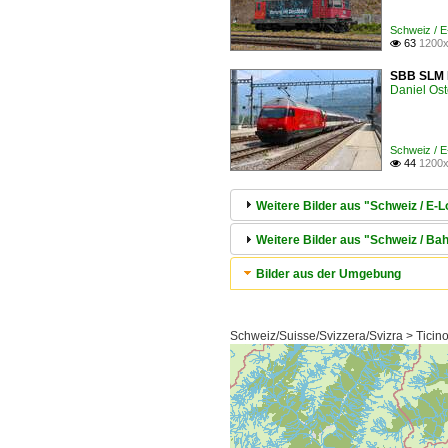
Schweiz / 
63
1200x

SBB SLM R
Daniel Ost
Schweiz / 
44
1200x

Weitere Bilder aus "Schweiz / E-
Weitere Bilder aus "Schweiz / Bah
Bilder aus der Umgebung
Schweiz/Suisse/Svizzera/Svizra > Ticino 