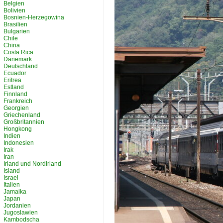
Belgien
Bolivien
Bosnien-Herzegowina
Brasilien
Bulgarien
Chile
China
Costa Rica
Dänemark
Deutschland
Ecuador
Eritrea
Estland
Finnland
Frankreich
Georgien
Griechenland
Großbritannien
Hongkong
Indien
Indonesien
Irak
Iran
Irland und Nordirland
Island
Israel
Italien
Jamaika
Japan
Jordanien
Jugoslawien
Kambodscha