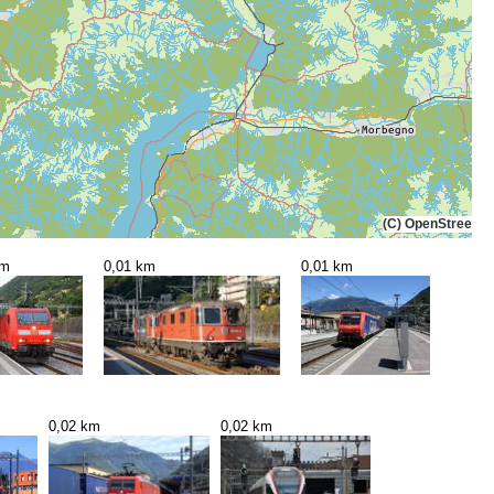
(C) OpenStreetMa
km
0,01 km
0,01 km
0,02 km
0,02 km