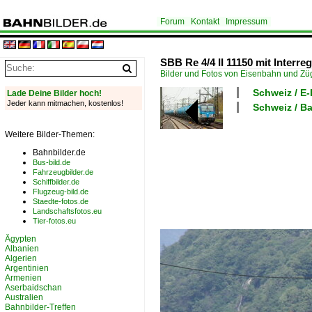
Forum
Kontakt
Impressum
SBB Re 4/4 II 11150 mit Interr
Bilder und Fotos von Eisenbahn und Z
Schweiz / E
Lade Deine Bilder hoch!
Jeder kann mitmachen, kostenlos!
Schweiz / Ba
Weitere Bilder-Themen:
Bahnbilder.de
Bus-bild.de
Fahrzeugbilder.de
Schiffbilder.de
Flugzeug-bild.de
Staedte-fotos.de
Landschaftsfotos.eu
Tier-fotos.eu
Ägypten
Albanien
Algerien
Argentinien
Armenien
Aserbaidschan
Australien
Bahnbilder-Treffen