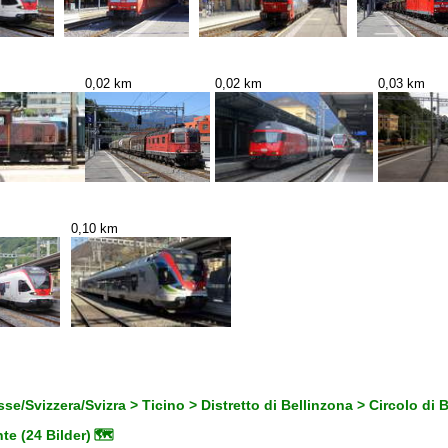
0,02 km
0,02 km
0,03 km
0,10 km
se/Svizzera/Svizra > Ticino > Distretto di Bellinzona > Circolo di 
e (24 Bilder)
🗺