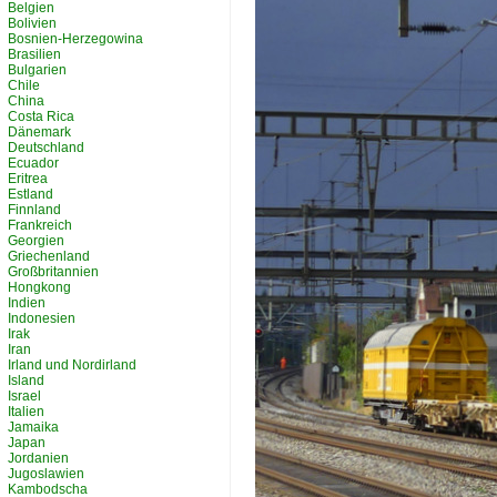
Belgien
Bolivien
Bosnien-Herzegowina
Brasilien
Bulgarien
Chile
China
Costa Rica
Dänemark
Deutschland
Ecuador
Eritrea
Estland
Finnland
Frankreich
Georgien
Griechenland
Großbritannien
Hongkong
Indien
Indonesien
Irak
Iran
Irland und Nordirland
Island
Israel
Italien
Jamaika
Japan
Jordanien
Jugoslawien
Kambodscha