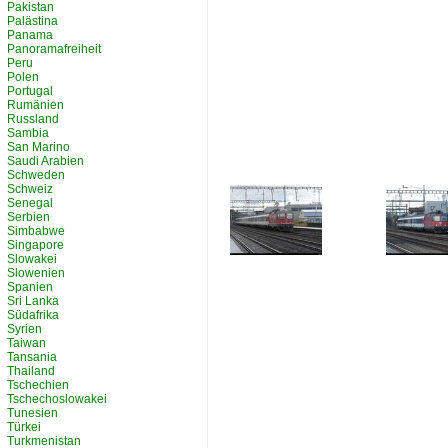
Pakistan
Palästina
Panama
Panoramafreiheit
Peru
Polen
Portugal
Rumänien
Russland
Sambia
San Marino
Saudi Arabien
Schweden
Schweiz
Senegal
Serbien
Simbabwe
Singapore
Slowakei
Slowenien
Spanien
Sri Lanka
Südafrika
Syrien
Taiwan
Tansania
Thailand
Tschechien
Tschechoslowakei
Tunesien
Türkei
Turkmenistan