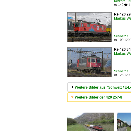
Kerzers – 
142

 1
Re 420 29
Markus W
Schweiz / 
109
1200

Re 420 34
Markus W
Schweiz / 
126
1200

Weitere Bilder aus "Schweiz / E-
Weitere Bilder der 420 257-8