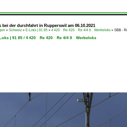
 bei der durchfahrt in Rupperswil am 06.10.2021
ügen
»
Schweiz
»
E-Loks | 91 85
»
4 420 Re 420 Re 4/4 II Werbeloks
»
SBB - R
-Loks | 91 85 / 4 420 Re 420 Re 4/4 II Werbeloks