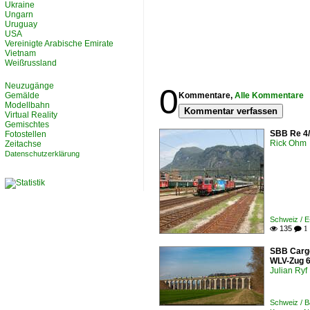
Ukraine
Ungarn
Uruguay
USA
Vereinigte Arabische Emirate
Vietnam
Weißrussland
Neuzugänge
0
Gemälde
Kommentare,
Alle Kommentare
Modellbahn
Kommentar verfassen
Virtual Reality
Gemischtes
SBB Re 4/4
Fotostellen
Rick Ohm
Zeitachse
Datenschutzerklärung
Schweiz / 
135

 1
SBB Cargo
WLV-Zug 6
Julian Ryf
Schweiz / B