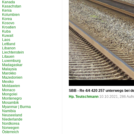
Kanada
Kasachstan
Kenia
Kolumbien
Korea
Kosovo
Kroatien
Kuba
Kuwait
Laos
Lettland
Libanon
Liechtenstein
Litauen
Luxemburg
Madagaskar
Malaysia
Marokko
Mazedonien
Mexiko
Moldawien
Monaco
SBB - Re 4/4 420 257 unterwegs bei d
Mongolei
Hp. Teutschmann
10.10.2021, 286 Auf
Montenegro
Mosambik
Myanmar | Burma
Namibia
Neuseeland
Niederlande
Nordkorea
Norwegen
Österreich