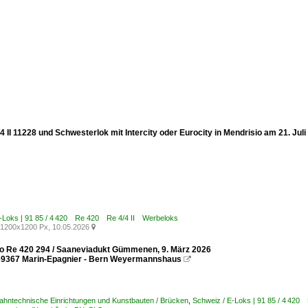
 II 11228 und Schwesterlok mit Intercity oder Eurocity in Mendrisio am 21. Juli
E-Loks | 91 85 / 4 420 Re 420 Re 4/4 II Werbeloks
1200x1200 Px, 10.05.2026

 Re 420 294 / Saaneviadukt Gümmenen, 9. März 2026
9367 Marin-Epagnier - Bern Weyermannshaus

ahntechnische Einrichtungen und Kunstbauten / Brücken
,
Schweiz / E-Loks | 91 85 / 4 42