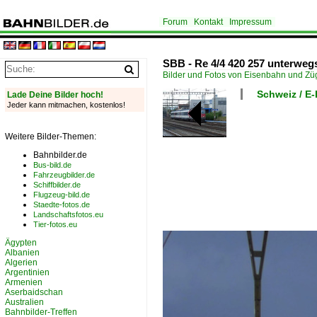
Forum
Kontakt
Impressum
SBB - Re 4/4 420 257 unterwegs
Bilder und Fotos von Eisenbahn und Z
Schweiz / E
Lade Deine Bilder hoch!
Jeder kann mitmachen, kostenlos!
Weitere Bilder-Themen:
Bahnbilder.de
Bus-bild.de
Fahrzeugbilder.de
Schiffbilder.de
Flugzeug-bild.de
Staedte-fotos.de
Landschaftsfotos.eu
Tier-fotos.eu
Ägypten
Albanien
Algerien
Argentinien
Armenien
Aserbaidschan
Australien
Bahnbilder-Treffen