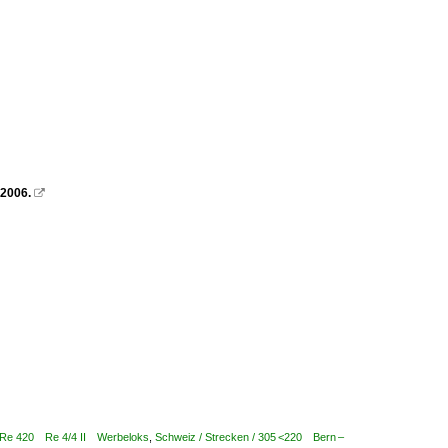
 2006.

0 Re 420 Re 4/4 II Werbeloks
,
Schweiz / Strecken / 305 <220 Bern –