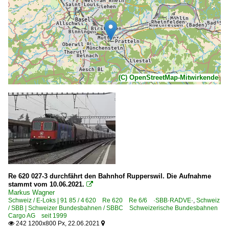
(C) OpenStreetMap-Mitwirkende
Re 620 027-3 durchfährt den Bahnhof Rupperswil. Die Aufnahme
stammt vom 10.06.2021.

Markus Wagner
Schweiz / E-Loks | 91 85 / 4 620 Re 620 Re 6/6 ·SBB·RADVE·
,
Schweiz
/ SBB | Schweizer Bundesbahnen / SBBC Schweizerische Bundesbahnen
Cargo AG seit 1999
242 1200x800 Px, 22.06.2021

