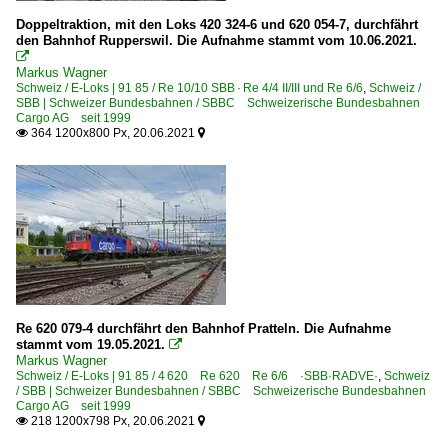
Doppeltraktion, mit den Loks 420 324-6 und 620 054-7, durchfährt
den Bahnhof Rupperswil. Die Aufnahme stammt vom 10.06.2021.

Markus Wagner
Schweiz / E-Loks | 91 85 / Re 10/10 SBB · Re 4/4 II/III und Re 6/6
,
Schweiz /
SBB | Schweizer Bundesbahnen / SBBC Schweizerische Bundesbahnen
Cargo AG seit 1999
364 1200x800 Px, 20.06.2021


Re 620 079-4 durchfährt den Bahnhof Pratteln. Die Aufnahme
stammt vom 19.05.2021.

Markus Wagner
Schweiz / E-Loks | 91 85 / 4 620 Re 620 Re 6/6 ·SBB·RADVE·
,
Schweiz
/ SBB | Schweizer Bundesbahnen / SBBC Schweizerische Bundesbahnen
Cargo AG seit 1999
218 1200x798 Px, 20.06.2021

