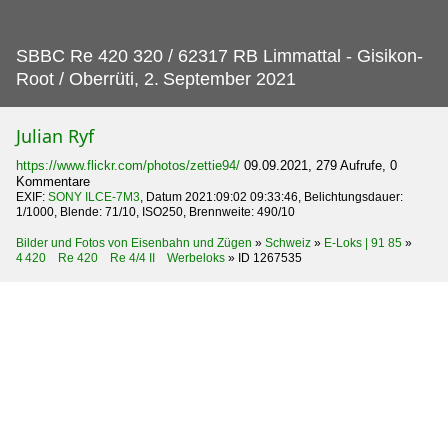
SBBC Re 420 320 / 62317 RB Limmattal - Gisikon-
Root / Oberrüti, 2.
September 2021
Julian Ryf
https://www.flickr.com/photos/zettie94/
09.09.2021, 279 Aufrufe, 0
Kommentare
EXIF:
SONY ILCE-7M3
, Datum 2021:09:02 09:33:46, Belichtungsdauer:
1/1000, Blende: 71/10, ISO250, Brennweite: 490/10
Bilder und Fotos von Eisenbahn und Zügen
»
Schweiz
»
E-Loks | 91 85
»
4 420 Re 420 Re 4/4 II Werbeloks
»
ID 1267535