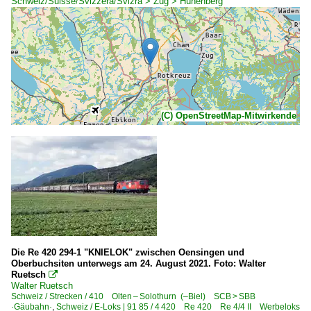
Schweiz/Suisse/Svizzera/Svizra > Zug > Hünenberg
(C) OpenStreetMap-Mitwirkende
Die Re 420 294-1 "KNIELOK" zwischen Oensingen und
Oberbuchsiten unterwegs am 24. August 2021. Foto: Walter
Ruetsch

Walter Ruetsch
Schweiz / Strecken / 410 Olten – Solothurn (–Biel) SCB > SBB
·Gäubahn·
,
Schweiz / E-Loks | 91 85 / 4 420 Re 420 Re 4/4 II Werbeloks