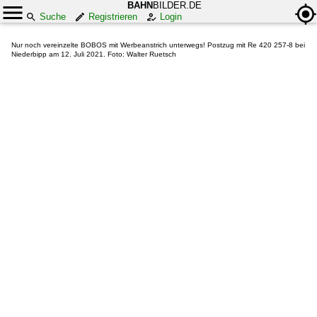
BAHN
BILDER.DE
Suche
Registrieren
Login
Nur noch vereinzelte BOBOS mit Werbeanstrich unterwegs! Postzug mit Re 420 257-8 bei
Niederbipp am 12. Juli 2021. Foto: Walter Ruetsch