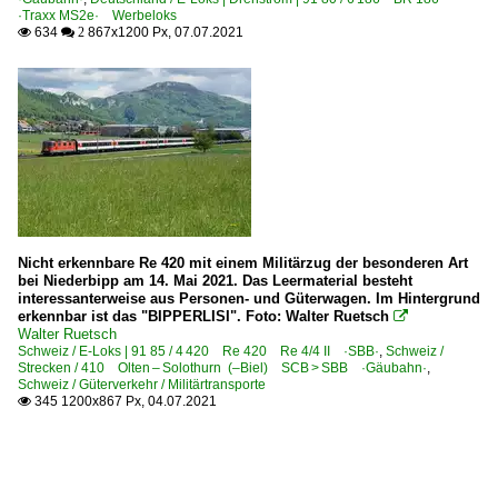
·Traxx MS2e· Werbeloks
634
867x1200 Px, 07.07.2021

 2
Nicht erkennbare Re 420 mit einem Militärzug der besonderen Art
bei Niederbipp am 14. Mai 2021. Das Leermaterial besteht
interessanterweise aus Personen- und Güterwagen. Im Hintergrund
erkennbar ist das "BIPPERLISI". Foto: Walter Ruetsch

Walter Ruetsch
Schweiz / E-Loks | 91 85 / 4 420 Re 420 Re 4/4 II ·SBB·
,
Schweiz /
Strecken / 410 Olten – Solothurn (–Biel) SCB > SBB ·Gäubahn·
,
Schweiz / Güterverkehr / Militärtransporte
345 1200x867 Px, 04.07.2021
