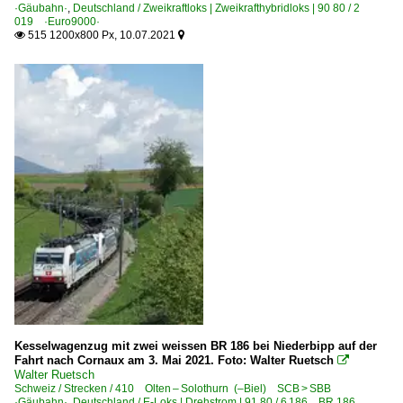
·Gäubahn·
,
Deutschland / Zweikraftloks | Zweikrafthybridloks | 90 80 / 2
019 ·Euro9000·
515 1200x800 Px, 10.07.2021


Kesselwagenzug mit zwei weissen BR 186 bei Niederbipp auf der
Fahrt nach Cornaux am 3. Mai 2021. Foto: Walter Ruetsch

Walter Ruetsch
Schweiz / Strecken / 410 Olten – Solothurn (–Biel) SCB > SBB
·Gäubahn·
,
Deutschland / E-Loks | Drehstrom | 91 80 / 6 186 BR 186