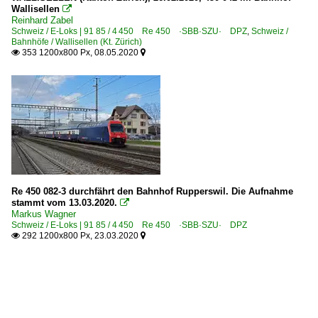
Wallisellen

Reinhard Zabel
Schweiz / E-Loks | 91 85 / 4 450 Re 450 ·SBB·SZU· DPZ
,
Schweiz /
Bahnhöfe / Wallisellen (Kt. Zürich)
353 1200x800 Px, 08.05.2020


Re 450 082-3 durchfährt den Bahnhof Rupperswil. Die Aufnahme
stammt vom 13.03.2020.

Markus Wagner
Schweiz / E-Loks | 91 85 / 4 450 Re 450 ·SBB·SZU· DPZ
292 1200x800 Px, 23.03.2020

