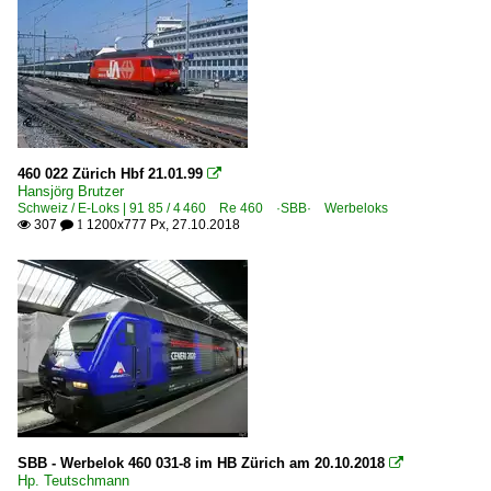
460 022 Zürich Hbf 21.01.99

Hansjörg Brutzer
Schweiz / E-Loks | 91 85 / 4 460 Re 460 ·SBB· Werbeloks
307
1200x777 Px, 27.10.2018

 1
SBB - Werbelok 460 031-8 im HB Zürich am 20.10.2018

Hp. Teutschmann