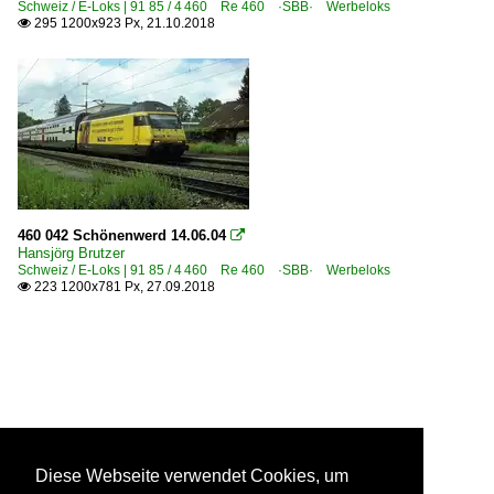
Schweiz / E-Loks | 91 85 / 4 460 Re 460 ·SBB· Werbeloks
295 1200x923 Px, 21.10.2018

460 042 Schönenwerd 14.06.04

Hansjörg Brutzer
Schweiz / E-Loks | 91 85 / 4 460 Re 460 ·SBB· Werbeloks
223 1200x781 Px, 27.09.2018

Diese Webseite verwendet Cookies, um