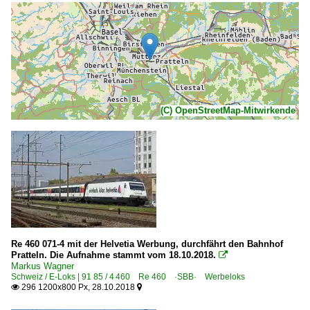
(C) OpenStreetMap-Mitwirkende
Re 460 071-4 mit der Helvetia Werbung, durchfährt den Bahnhof
Pratteln. Die Aufnahme stammt vom 18.10.2018.

Markus Wagner
Schweiz / E-Loks | 91 85 / 4 460 Re 460 ·SBB· Werbeloks
296 1200x800 Px, 28.10.2018

