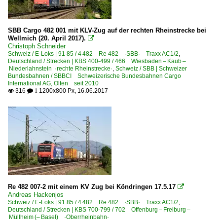
SBB Cargo 482 001 mit KLV-Zug auf der rechten Rheinstrecke bei
Wellmich (20. April 2017).

Christoph Schneider
Schweiz / E-Loks | 91 85 / 4 482 Re 482 ·SBB· Traxx AC1/2
,
Deutschland / Strecken | KBS 400-499 / 466 Wiesbaden – Kaub –
Niederlahnstein ·rechte Rheinstrecke·
,
Schweiz / SBB | Schweizer
Bundesbahnen / SBBCI Schweizerische Bundesbahnen Cargo
International AG, Olten seit 2010
316
1200x800 Px, 16.06.2017

 1
Re 482 007-2 mit einem KV Zug bei Köndringen 17.5.17

Andreas Hackenjos
Schweiz / E-Loks | 91 85 / 4 482 Re 482 ·SBB· Traxx AC1/2
,
Deutschland / Strecken | KBS 700-799 / 702 Offenburg – Freiburg –
Müllheim (– Basel) ·Oberrheinbahn·