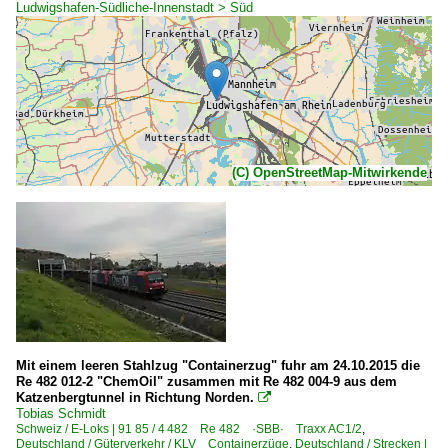
Ludwigshafen-Südliche-Innenstadt > Süd
(C) OpenStreetMap-Mitwirkende
Mit einem leeren Stahlzug "Containerzug" fuhr am 24.10.2015 die
Re 482 012-2 "ChemOil" zusammen mit Re 482 004-9 aus dem
Katzenbergtunnel in Richtung Norden.

Tobias Schmidt
Schweiz / E-Loks | 91 85 / 4 482 Re 482 ·SBB· Traxx AC1/2
,
Deutschland / Güterverkehr / KLV Containerzüge
,
Deutschland / Strecken |