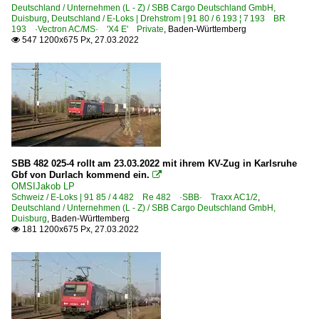
Deutschland / Unternehmen (L - Z) / SBB Cargo Deutschland GmbH,
Duisburg
,
Deutschland / E-Loks | Drehstrom | 91 80 / 6 193 ¦ 7 193 BR
193 ·Vectron AC/MS· 'X4 E' Private
,
Baden-Württemberg
547 1200x675 Px, 27.03.2022

SBB 482 025-4 rollt am 23.03.2022 mit ihrem KV-Zug in Karlsruhe
Gbf von Durlach kommend ein.

OMSIJakob LP
Schweiz / E-Loks | 91 85 / 4 482 Re 482 ·SBB· Traxx AC1/2
,
Deutschland / Unternehmen (L - Z) / SBB Cargo Deutschland GmbH,
Duisburg
,
Baden-Württemberg
181 1200x675 Px, 27.03.2022
