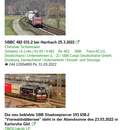
SBBC 482 031-2 bei Harrbach 25.3.2022

Christian Schürmann
Schweiz / E-Loks | 91 85 / 4 482 Re 482 ·SBB· Traxx AC1/2
,
Deutschland / Unternehmen (L - Z) / SBB Cargo Deutschland GmbH,
Duisburg
,
Deutschland / Güterverkehr / Kessel- und Silozüge
244 1200x800 Px, 31.03.2022

Die neu beklebte SBB Shadowpiercer 193 658-2
"Vierwaldstättersee" steht in der Abendsonne des 23.03.2022 in
Karlsruhe Gbf.

OMSIJakob LP