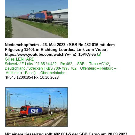
Niederschopfheim - 26. Mai 2023 : SBB Re 482 016 mit dem
Pilgerzug 13401 in Richtung Lourdes. Link zum Video :
https://www.youtube.com/watch?v=hZ_15PKV-vo

Gilles LENHARD
Schweiz / E-Loks | 91 85 / 4 482 Re 482 ·SBB· Traxx AC1/2
,
Deutschland / Strecken | KBS 700-799 / 702 Offenburg – Freiburg –
Müllheim (– Basel) ·Oberrheinbahn·
545 1200x854 Px, 16.10.2023

Mit einem Kesselzug rollt 482 001-5 der SBB Cargo am 28.09.2023