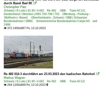
durch Basel Bad Bf.

Christopher Pätz
Schweiz / E-Loks | 91 85 / 4 482 Re 482 ·SBB· Traxx AC1/2
,
Deutschland / Strecken | KBS 700-799 / 702 Offenburg – Freiburg –
Müllheim (– Basel) ·Oberrheinbahn·
,
Schweiz / SBB | Schweizer
Bundesbahnen / SBBC Schweizerische Bundesbahnen Cargo AG seit
1999
372 1400x887 Px, 13.10.2023

Re 482 016-3 durchfährt am 23.03.2023 den badischen Bahnhof.

Markus Wagner
Schweiz / E-Loks | 91 85 / 4 482 Re 482 ·SBB· Traxx AC1/2
294 1200x800 Px, 13.10.2023

