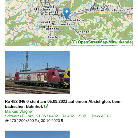
(C) OpenStreetMap-Mitwirkende
Re 482 046-0 steht am 06.09.2023 auf einem Abstellgleis beim
badischen Bahnhof.

Markus Wagner
Schweiz / E-Loks | 91 85 / 4 482 Re 482 ·SBB· Traxx AC1/2
470 1200x800 Px, 30.10.2023

