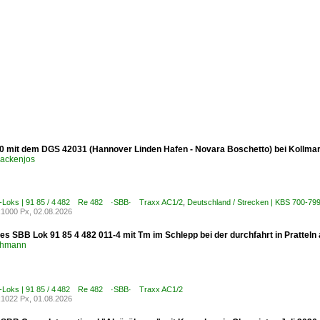
0 mit dem DGS 42031 (Hannover Linden Hafen - Novara Boschetto) bei Kollmar
ackenjos
E-Loks | 91 85 / 4 482 Re 482 ·SBB· Traxx AC1/2
,
Deutschland / Strecken | KBS 700-799
1000 Px, 02.08.2026
es SBB Lok 91 85 4 482 011-4 mit Tm im Schlepp bei der durchfahrt in Pratteln
chmann
E-Loks | 91 85 / 4 482 Re 482 ·SBB· Traxx AC1/2
1022 Px, 01.08.2026