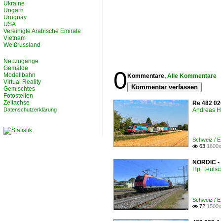
Ukraine
Ungarn
Uruguay
USA
Vereinigte Arabische Emirate
Vietnam
Weißrussland
Neuzugänge
Gemälde
0
Modellbahn
Kommentare,
Alle Kommentare
Virtual Reality
Kommentar verfassen
Gemischtes
Fotostellen
Zeitachse
Re 482 02
Datenschutzerklärung
Andreas H
Schweiz / 
63
1600x

NORDIC - 
Hp. Teuts
Schweiz / 
72
1500x
