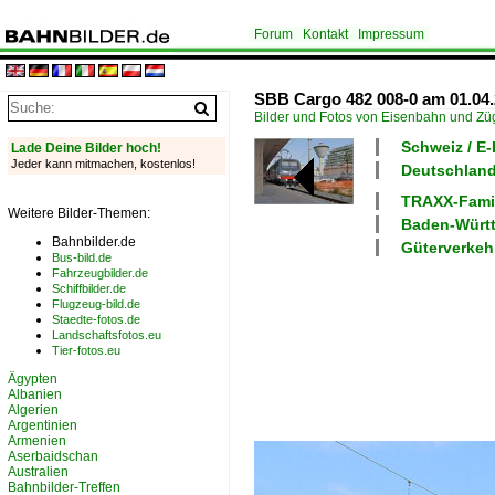
Forum
Kontakt
Impressum
SBB Cargo 482 008-0 am 01.04.
Bilder und Fotos von Eisenbahn und Z
Schweiz / E
Lade Deine Bilder hoch!
Jeder kann mitmachen, kostenlos!
Deutschland
TRAXX-Fami
Weitere Bilder-Themen:
Baden-Würt
Bahnbilder.de
Güterverkeh
Bus-bild.de
Fahrzeugbilder.de
Schiffbilder.de
Flugzeug-bild.de
Staedte-fotos.de
Landschaftsfotos.eu
Tier-fotos.eu
Ägypten
Albanien
Algerien
Argentinien
Armenien
Aserbaidschan
Australien
Bahnbilder-Treffen