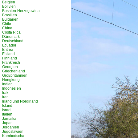
Belgien
Bolivien
Bosnien-Herzegowina
Brasilien
Bulgarien
Chile
China
Costa Rica
Dänemark
Deutschland
Ecuador
Eritrea
Estland
Finnland
Frankreich
Georgien
Griechenland
Großbritannien
Hongkong
Indien
Indonesien
Irak
Iran
Irland und Nordirland
Island
Israel
Italien
Jamaika
Japan
Jordanien
Jugoslawien
Kambodscha