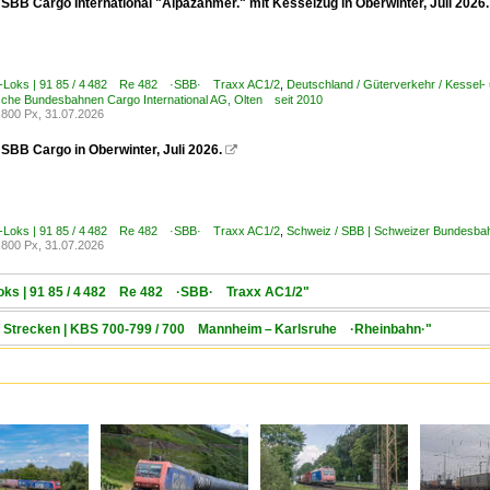
 SBB Cargo International "Alpäzähmer." mit Kesselzug in Oberwinter, Juli 2026.
E-Loks | 91 85 / 4 482 Re 482 ·SBB· Traxx AC1/2
,
Deutschland / Güterverkehr / Kessel-
che Bundesbahnen Cargo International AG, Olten seit 2010
800 Px, 31.07.2026
SBB Cargo in Oberwinter, Juli 2026.

E-Loks | 91 85 / 4 482 Re 482 ·SBB· Traxx AC1/2
,
Schweiz / SBB | Schweizer Bundesb
800 Px, 31.07.2026
-Loks | 91 85 / 4 482 Re 482 ·SBB· Traxx AC1/2"
 / Strecken | KBS 700-799 / 700 Mannheim – Karlsruhe ·Rheinbahn·"