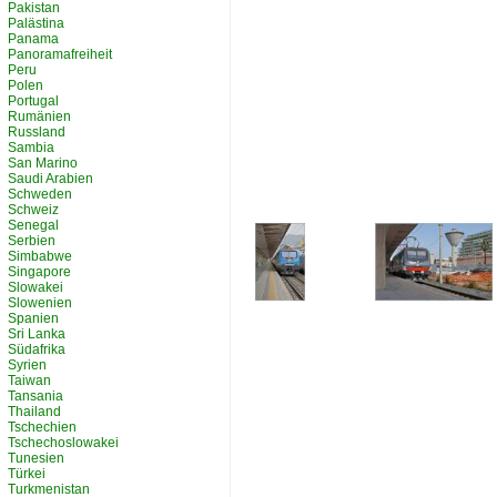
Pakistan
Palästina
Panama
Panoramafreiheit
Peru
Polen
Portugal
Rumänien
Russland
Sambia
San Marino
Saudi Arabien
Schweden
Schweiz
Senegal
Serbien
Simbabwe
Singapore
Slowakei
Slowenien
Spanien
Sri Lanka
Südafrika
Syrien
Taiwan
Tansania
Thailand
Tschechien
Tschechoslowakei
Tunesien
Türkei
Turkmenistan