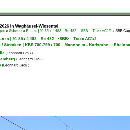
2026 in Waghäusel-Wiesental.
ügen
»
Schweiz
»
E-Loks | 91 85
»
4 482 Re 482 ·SBB· Traxx AC1/2
»
SBB Carg
-Loks | 91 85 / 4 482 Re 482 ·SBB· Traxx AC1/2
 / Strecken | KBS 700-799 / 700 Mannheim – Karlsruhe ·Rheinb
lie
(Leonhard Groß )
temberg
(Leonhard Groß )
r
(Leonhard Groß )