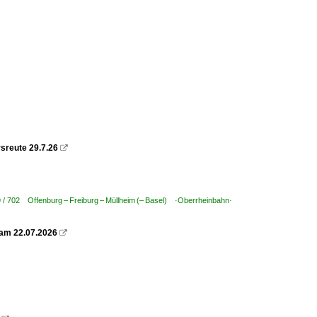
sreute 29.7.26

 / 702 Offenburg – Freiburg – Müllheim (– Basel) ·Oberrheinbahn·
 am 22.07.2026
