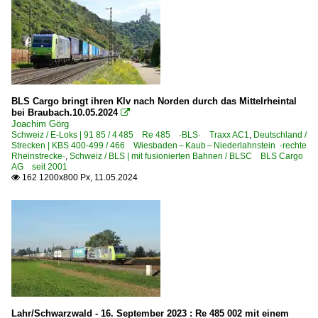
BLS Cargo bringt ihren Klv nach Norden durch das Mittelrheintal
bei Braubach.10.05.2024

Joachim Görg
Schweiz / E-Loks | 91 85 / 4 485 Re 485 ·BLS· Traxx AC1
,
Deutschland /
Strecken | KBS 400-499 / 466 Wiesbaden – Kaub – Niederlahnstein ·rechte
Rheinstrecke·
,
Schweiz / BLS | mit fusionierten Bahnen / BLSC BLS Cargo
AG seit 2001
162 1200x800 Px, 11.05.2024

Lahr/Schwarzwald - 16. September 2023 : Re 485 002 mit einem