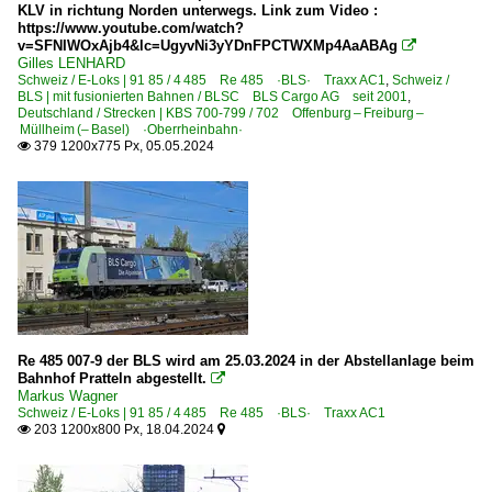
KLV in richtung Norden unterwegs. Link zum Video :
https://www.youtube.com/watch?
v=SFNIWOxAjb4&lc=UgyvNi3yYDnFPCTWXMp4AaABAg

Gilles LENHARD
Schweiz / E-Loks | 91 85 / 4 485 Re 485 ·BLS· Traxx AC1
,
Schweiz /
BLS | mit fusionierten Bahnen / BLSC BLS Cargo AG seit 2001
,
Deutschland / Strecken | KBS 700-799 / 702 Offenburg – Freiburg –
Müllheim (– Basel) ·Oberrheinbahn·
379 1200x775 Px, 05.05.2024

Re 485 007-9 der BLS wird am 25.03.2024 in der Abstellanlage beim
Bahnhof Pratteln abgestellt.

Markus Wagner
Schweiz / E-Loks | 91 85 / 4 485 Re 485 ·BLS· Traxx AC1
203 1200x800 Px, 18.04.2024

