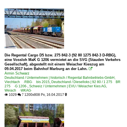
Die Regental Cargo D5 bzw. 275 842-3 (92 80 1275 842-3 D-RBG),
eine Vossloh MaK G 1206 vermietet an die SVG (Stauden Verkehrs
Gesellschaft), abgestellt mit einem Weiacher Kieszug am
09.04.2017 beim Bahnhof Marburg an der Lahn.

Armin Schwarz
Deutschland / Unternehmen | historisch / Regental Bahnbetriebs-GmbH,
Viechtach ·RBG· bis 2015
,
Deutschland / Dieselloks | 92 80 / 1 275 BR
275 ·G 1206·
,
Schweiz / Unternehmen | EVU / Weiacher Kies AG,
Weiach ·WKAG·
1029
1200x808 Px, 16.04.2017

 7
