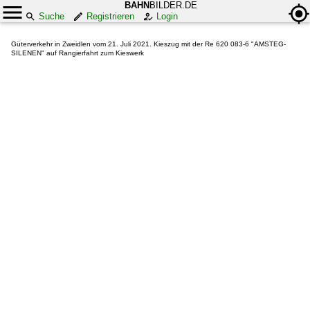
BAHN
BILDER.DE
Suche
Registrieren
Login
Güterverkehr in Zweidlen vom 21. Juli 2021. Kieszug mit der Re 620 083-6 "AMSTEG-
SILENEN" auf Rangierfahrt zum Kieswerk