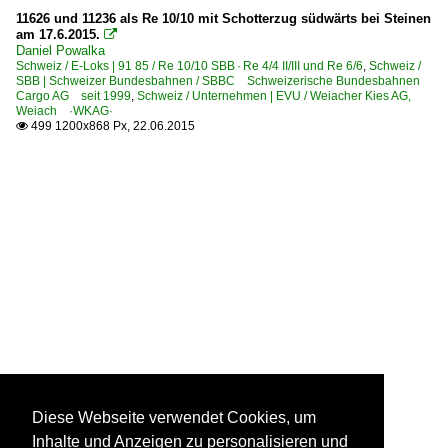
11626 und 11236 als Re 10/10 mit Schotterzug südwärts bei Steinen
am 17.6.2015.

Daniel Powalka
Schweiz / E-Loks | 91 85 / Re 10/10 SBB · Re 4/4 II/III und Re 6/6
,
Schweiz /
SBB | Schweizer Bundesbahnen / SBBC Schweizerische Bundesbahnen
Cargo AG seit 1999
,
Schweiz / Unternehmen | EVU / Weiacher Kies AG,
Weiach ·WKAG·
499 1200x868 Px, 22.06.2015

Diese Webseite verwendet Cookies, um
Inhalte und Anzeigen zu personalisieren und