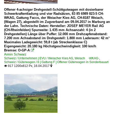
Offener 4-achsiger Drehgestell-Schüttgutwagen mit dosierbarer
Schwerkraftentladung und vier Radsätzen, 83 85 6989 823-5 CH-
WKAG, Gattung Faccs, der Weiacher Kies AG, CH-8187 Weiach,
(Wagen 27), abgestellt im Zugverband am 09.04.2017 in Marburg an
der Lahn. Technische Daten: Hersteller: JOSEF MEYER Rail AG
(CH-Rheinfelden) Spurweite: 1.435 mm Achsanzahl: 4 (in 2
Drehgestellen) Länge über Puffer: 12.000 mm Drehzapfenabstand:
7.200 mm Achsabstand im Drehgestell: 1.800 mm Laderaum: 42 m³
Maximales Ladegewicht: 59,8 t (ab Streckenklasse C)
Eigengewicht: 20.180 kg Höchstgeschwindigkeit: 100 km/h
Bremse: O-GP-A

Armin Schwarz
Schweiz / Unternehmen | EVU / Weiacher Kies AG, Weiach ·WKAG·
,
Schweiz / Güterwagen / 6 | Gattung F | Offener Güterwagen in Sonderbauart
917 1200x812 Px, 16.04.2017

