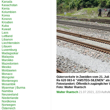
Kanada
Kasachstan
Kenia
Kolumbien
Korea
Kosovo
Kroatien
Kuba
Kuwait
Laos
Lettland
Libanon
Liechtenstein
Litauen
Luxemburg
Madagaskar
Malaysia
Marokko
Mazedonien
Mexiko
Moldawien
Monaco
Güterverkehr in Zweidlen vom 21. Juli
Mongolei
Re 620 083-6 "AMSTEG-SILENEN" als
Montenegro
Fotostandort: Öffentlich zugänglicher
Mosambik
Foto: Walter Ruetsch
Myanmar | Burma
Namibia
Walter Ruetsch
21.07.2021, 223 Aufru
Neuseeland
Niederlande
Nordkorea
Norwegen
Österreich