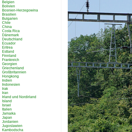
Belgien
Bolivien
Bosnien-Herzegowina
Brasilien
Bulgarien
Chile
China
Costa Rica
Dänemark
Deutschland
Ecuador
Eritrea
Estland
Finnland
Frankreich
Georgien
Griechenland
Großbritannien
Hongkong
Indien
Indonesien
Irak
Iran
Irland und Nordirland
Island
Israel
Italien
Jamaika
Japan
Jordanien
Jugoslawien
Kambodscha