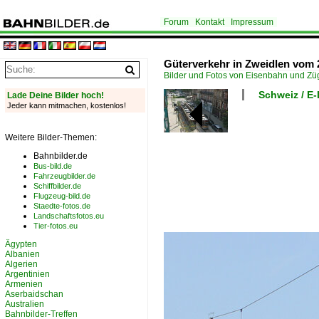
Forum
Kontakt
Impressum
Güterverkehr in Zweidlen vom 
Bilder und Fotos von Eisenbahn und Z
Schweiz / E
Lade Deine Bilder hoch!
Jeder kann mitmachen, kostenlos!
Weitere Bilder-Themen:
Bahnbilder.de
Bus-bild.de
Fahrzeugbilder.de
Schiffbilder.de
Flugzeug-bild.de
Staedte-fotos.de
Landschaftsfotos.eu
Tier-fotos.eu
Ägypten
Albanien
Algerien
Argentinien
Armenien
Aserbaidschan
Australien
Bahnbilder-Treffen