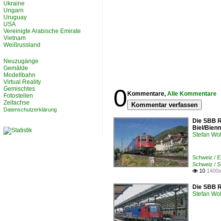
Ukraine
Ungarn
Uruguay
USA
Vereinigte Arabische Emirate
Vietnam
Weißrussland
Neuzugänge
Gemälde
Modellbahn
Virtual Reality
0
Gemischtes
Kommentare,
Alle Kommentare
Fotostellen
Zeitachse
Kommentar verfassen
Datenschutzerklärung
Die SBB Re
Biel/Bienn
Stefan Woh
Schweiz / 
Schweiz / 
10
1400x

Die SBB R
Stefan Woh