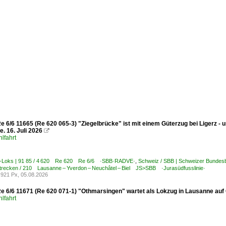
 6/6 11665 (Re 620 065-3) "Ziegelbrücke" ist mit einem Güterzug bei Ligerz - 
e. 16. Juli 2026

lfahrt
E-Loks | 91 85 / 4 620 Re 620 Re 6/6 ·SBB·RADVE·
,
Schweiz / SBB | Schweizer Bunde
Strecken / 210 Lausanne – Yverdon – Neuchâtel – Biel JS>SBB ·Jurasüdfusslinie·
921 Px, 05.08.2026
e 6/6 11671 (Re 620 071-1) "Othmarsingen" wartet als Lokzug in Lausanne auf Gl
lfahrt