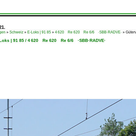
21.
ügen
»
Schweiz
»
E-Loks | 91 85
»
4 620 Re 620 Re 6/6 ·SBB·RADVE·
»
Güter
-Loks | 91 85 / 4 620 Re 620 Re 6/6 ·SBB·RADVE·