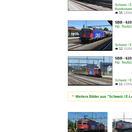
Schweiz / 
Bundesbahn
15
1400x

SBB - 620
Hp. Teuts
Schweiz / 
12
1500x

SBB - 620
Hp. Teuts
Schweiz / 
11
1500x

Weitere Bilder aus "Schweiz / E