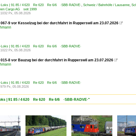
E-Loks | 91 85 / 4 620 Re 620 Re 6/6 ·SBB·RADVE·
,
Schweiz / Bahnhöfe / Lausanne
,
Sc
en Cargo AG seit 1999
1032 Px, 05.08.2026
 067-9 vor Kesselzug bei der durchfahrt in Rupperswil am 23.07.2026

chmann
E-Loks | 91 85 / 4 620 Re 620 Re 6/6 ·SBB·RADVE·
1022 Px, 05.08.2026
 015-8 vor Bauzug bei der durchfahrt in Rupperswil am 23.07.2026

chmann
E-Loks | 91 85 / 4 620 Re 620 Re 6/6 ·SBB·RADVE·
979 Px, 05.08.2026
-Loks | 91 85 / 4 620 Re 620 Re 6/6 ·SBB·RADVE·"