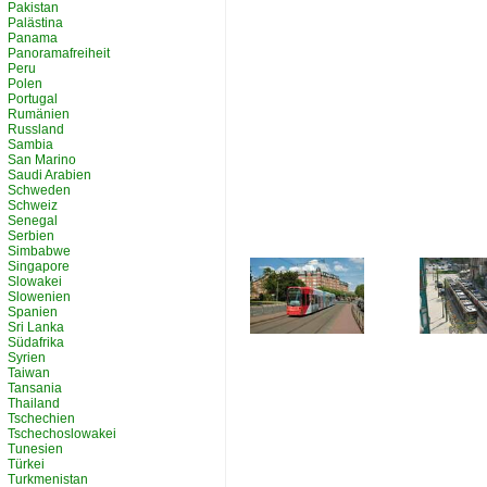
Pakistan
Palästina
Panama
Panoramafreiheit
Peru
Polen
Portugal
Rumänien
Russland
Sambia
San Marino
Saudi Arabien
Schweden
Schweiz
Senegal
Serbien
Simbabwe
Singapore
Slowakei
Slowenien
Spanien
Sri Lanka
Südafrika
Syrien
Taiwan
Tansania
Thailand
Tschechien
Tschechoslowakei
Tunesien
Türkei
Turkmenistan