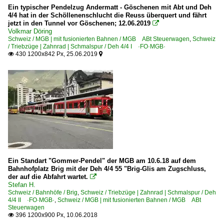
Ein typischer Pendelzug Andermatt - Göschenen mit Abt und Deh
4/4 hat in der Schöllenenschlucht die Reuss überquert und fährt
jetzt in den Tunnel vor Göschenen; 12.06.2019

Volkmar Döring
Schweiz / MGB | mit fusionierten Bahnen / MGB ABt Steuerwagen
,
Schweiz
/ Triebzüge | Zahnrad | Schmalspur / Deh 4/4 I ·FO·MGB·
430 1200x842 Px, 25.06.2019


Ein Standart "Gommer-Pendel" der MGB am 10.6.18 auf dem
Bahnhofplatz Brig mit der Deh 4/4 55 "Brig-Glis am Zugschluss,
der auf die Abfahrt wartet.

Stefan H.
Schweiz / Bahnhöfe / Brig
,
Schweiz / Triebzüge | Zahnrad | Schmalspur / Deh
4/4 II ·FO·MGB·
,
Schweiz / MGB | mit fusionierten Bahnen / MGB ABt
Steuerwagen
396 1200x900 Px, 10.06.2018
