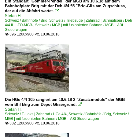
Ein Standart "Gommer-Pendel" der MGB am 10.6.18 auf dem
Bahnhofplatz Brig mit der Deh 4/4 55 "Brig-Glis am Zugschluss,
der auf die Abfahrt wartet.

Stefan H.
Schweiz / Bahnhöfe / Brig
,
Schweiz / Triebzüge | Zahnrad | Schmalspur / Deh
4/4 II ·FO·MGB·
,
Schweiz / MGB | mit fusionierten Bahnen / MGB ABt
Steuerwagen
396 1200x900 Px, 10.06.2018

Die HGe 4/4 105 rangiert am 10.6.18 2 "Zusatzmodule" der MGB
vom Bhf Brig zum Depot Glisergrund.

Stefan H.
Schweiz / E-Loks | Zahnrad / HGe 4/4
,
Schweiz / Bahnhöfe / Brig
,
Schweiz /
MGB | mit fusionierten Bahnen / MGB ABt Steuerwagen
382 1200x900 Px, 10.06.2018
