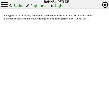
BAHN
BILDER.DE
Suche
Registrieren
Login
Ein typischer Pendelzug Andermatt - Göschenen mit Abt und Deh 4/4 hat in der
Schöllenenschlucht die Reuss überquert und fährt jetzt in den Tunnel vor ...