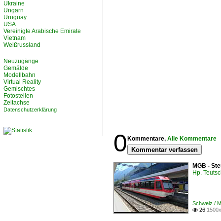
Ukraine
Ungarn
Uruguay
USA
Vereinigte Arabische Emirate
Vietnam
Weißrussland
Neuzugänge
Gemälde
Modellbahn
Virtual Reality
Gemischtes
Fotostellen
Zeitachse
Datenschutzerklärung
0
Kommentare,
Alle Kommentare
Kommentar verfassen
MGB - Ste
Hp. Teuts
Schweiz / 
26
1500x
