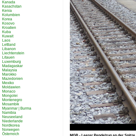
Kanada
Kasachstan
Kenia
Kolumbien
Korea
Kosovo
Kroatien
Kuba
Kuwait
Laos
Lettland
Libanon
Liechtenstein
Litauen
Luxemburg
Madagaskar
Malaysia
Marokko
Mazedonien
Mexiko
Moldawien
Monaco
Mongolei
Montenegro
Mosambik
Myanmar | Burma
Namibia
Neuseeland
Niederlande
Nordkorea
Norwegen
Österreich
MGB - Leerer Pendelzug an der Spitz