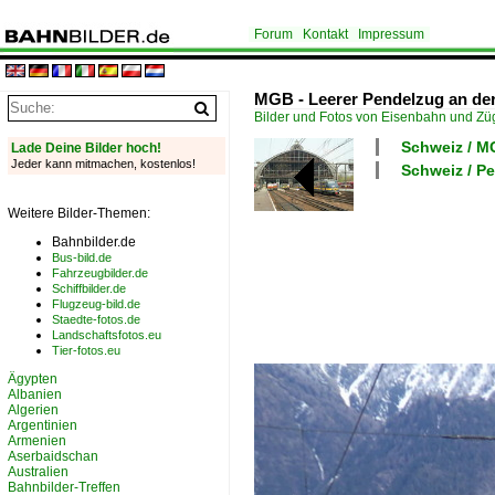
Forum
Kontakt
Impressum
MGB - Leerer Pendelzug an de
Bilder und Fotos von Eisenbahn und Z
Schweiz / M
Lade Deine Bilder hoch!
Jeder kann mitmachen, kostenlos!
Schweiz / P
Weitere Bilder-Themen:
Bahnbilder.de
Bus-bild.de
Fahrzeugbilder.de
Schiffbilder.de
Flugzeug-bild.de
Staedte-fotos.de
Landschaftsfotos.eu
Tier-fotos.eu
Ägypten
Albanien
Algerien
Argentinien
Armenien
Aserbaidschan
Australien
Bahnbilder-Treffen