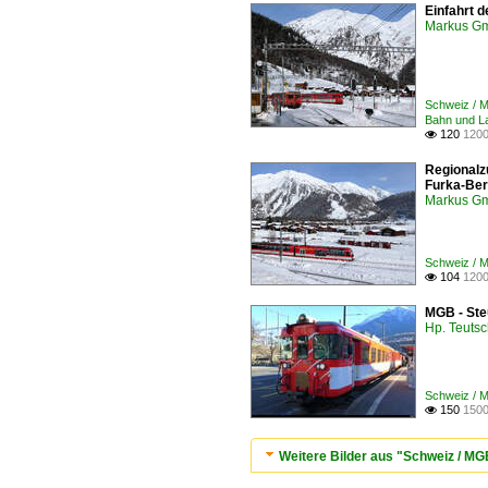
Einfahrt 
Markus G
Schweiz / 
Bahn und L
120
1200

Regionalz
Furka-Ber
Markus G
Schweiz / 
104
1200

MGB - Ste
Hp. Teuts
Schweiz / 
150
1500

Weitere Bilder aus "Schweiz / M