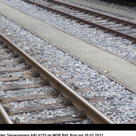
e der Steuerwagen ABt 4155 im MGB Bhf. Brig am 26.02.2023