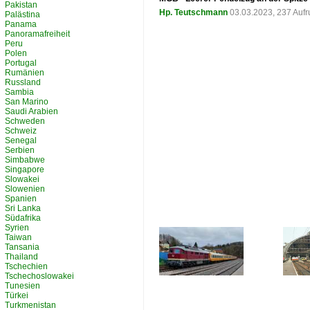
Pakistan
Hp. Teutschmann
03.03.2023, 237 Auf
Palästina
Panama
Panoramafreiheit
Peru
Polen
Portugal
Rumänien
Russland
Sambia
San Marino
Saudi Arabien
Schweden
Schweiz
Senegal
Serbien
Simbabwe
Singapore
Slowakei
Slowenien
Spanien
Sri Lanka
Südafrika
Syrien
Taiwan
Tansania
Thailand
Tschechien
Tschechoslowakei
Tunesien
Türkei
Turkmenistan