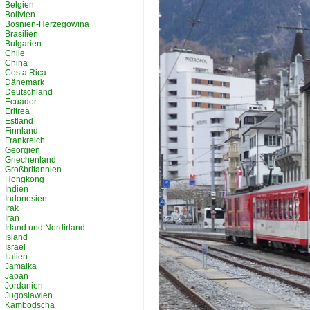
Belgien
Bolivien
Bosnien-Herzegowina
Brasilien
Bulgarien
Chile
China
Costa Rica
Dänemark
Deutschland
Ecuador
Eritrea
Estland
Finnland
Frankreich
Georgien
Griechenland
Großbritannien
Hongkong
Indien
Indonesien
Irak
Iran
Irland und Nordirland
Island
Israel
Italien
Jamaika
Japan
Jordanien
Jugoslawien
Kambodscha