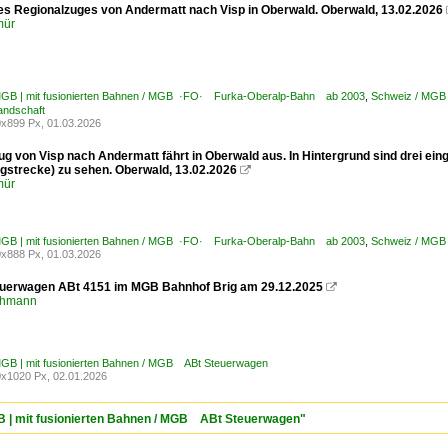
des Regionalzuges von Andermatt nach Visp in Oberwald. Oberwald, 13.02.2026
mür
MGB | mit fusionierten Bahnen / MGB ·FO· Furka-Oberalp-Bahn ab 2003
,
Schweiz / MGB 
andschaft
x899 Px, 01.03.2026
ug von Visp nach Andermatt fährt in Oberwald aus. In Hintergrund sind drei e
gstrecke) zu sehen. Oberwald, 13.02.2026

mür
MGB | mit fusionierten Bahnen / MGB ·FO· Furka-Oberalp-Bahn ab 2003
,
Schweiz / MGB 
x888 Px, 01.03.2026
uerwagen ABt 4151 im MGB Bahnhof Brig am 29.12.2025

chmann
MGB | mit fusionierten Bahnen / MGB ABt Steuerwagen
x1020 Px, 02.01.2026
GB | mit fusionierten Bahnen / MGB ABt Steuerwagen"