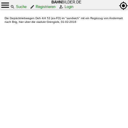
BAHN
BILDER.DE
Suche
Registrieren
Login
Die Gepäcktriebwagen Deh 4/4 53 (ex-FO) im "sandwich" mit ein Regiozug von Andermatt
nach Brig, hier uber die viadukt Grengiols, 01-02-2016