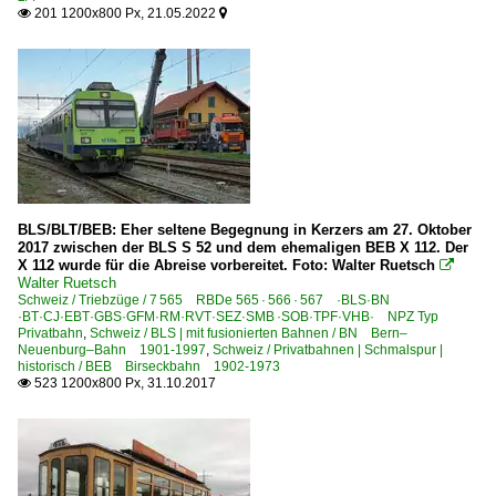
201 1200x800 Px, 21.05.2022


BLS/BLT/BEB: Eher seltene Begegnung in Kerzers am 27. Oktober
2017 zwischen der BLS S 52 und dem ehemaligen BEB X 112. Der
X 112 wurde für die Abreise vorbereitet. Foto: Walter Ruetsch

Walter Ruetsch
Schweiz / Triebzüge / 7 565 RBDe 565 · 566 · 567 ·BLS·BN
·BT·CJ·EBT·GBS·GFM·RM·RVT·SEZ·SMB ·SOB·TPF·VHB· NPZ Typ
Privatbahn
,
Schweiz / BLS | mit fusionierten Bahnen / BN Bern–
Neuenburg–Bahn 1901-1997
,
Schweiz / Privatbahnen | Schmalspur |
historisch / BEB Birseckbahn 1902-1973
523 1200x800 Px, 31.10.2017
