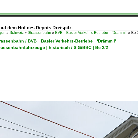
 auf dem Hof des Depots Dreispitz.
ügen
»
Schweiz
»
Strassenbahn
»
BVB Basler Verkehrs-Betriebe 'Drämmli'
»
Be 
trassenbahn / BVB Basler Verkehrs-Betriebe 'Drämmli'
rassenbahnfahrzeuge | historisch / SIG/BBC | Be 2/2