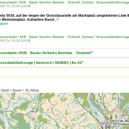
Strassenbahn / BVB Basler Verkehrs-Betriebe 'Drämmli'
,
Schweiz / Strassenbahnfahrzeuge /
801 Px, 03.08.2026

exity 5030, auf der wegen der Grossbaustelle am Marktplatz umgeleiteten Linie
le Wettsteinplatz. Aufnahme Basel.

agner
Strassenbahn / BVB Basler Verkehrs-Betriebe 'Drämmli'
,
Schweiz / Strassenbahnfahrzeuge /
801 Px, 03.08.2026

trassenbahn / BVB Basler Verkehrs-Betriebe 'Drämmli'"
assenbahnfahrzeuge | historisch / SIG/BBC | Be 2/2"
Stadt > Basel > St. Alban