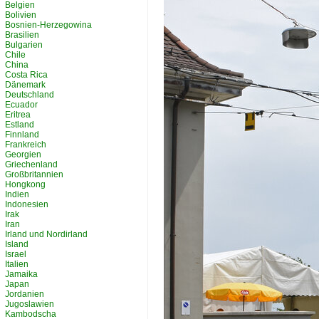
Belgien
Bolivien
Bosnien-Herzegowina
Brasilien
Bulgarien
Chile
China
Costa Rica
Dänemark
Deutschland
Ecuador
Eritrea
Estland
Finnland
Frankreich
Georgien
Griechenland
Großbritannien
Hongkong
Indien
Indonesien
Irak
Iran
Irland und Nordirland
Island
Israel
Italien
Jamaika
Japan
Jordanien
Jugoslawien
Kambodscha