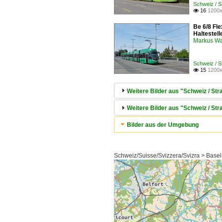
Schweiz / 
16
1200x

Be 6/8 Fl
Haltestel
Markus W
Schweiz / 
15
1200x

Weitere Bilder aus "Schweiz / S
Weitere Bilder aus "Schweiz / Str
Bilder aus der Umgebung
Schweiz/Suisse/Svizzera/Svizra > Basel-