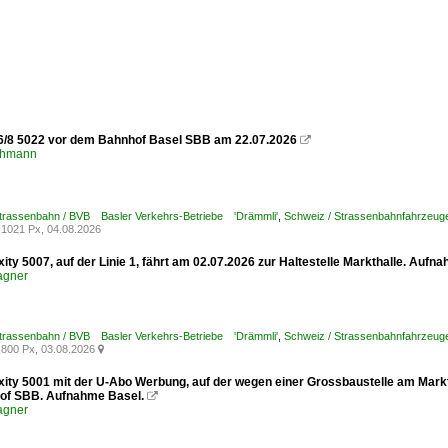
6/8 5022 vor dem Bahnhof Basel SBB am 22.07.2026

chmann
Strassenbahn / BVB Basler Verkehrs-Betriebe 'Drämmli'
,
Schweiz / Strassenbahnfahrzeuge /
1021 Px, 04.08.2026
xity 5007, auf der Linie 1, fährt am 02.07.2026 zur Haltestelle Markthalle. Aufn
agner
Strassenbahn / BVB Basler Verkehrs-Betriebe 'Drämmli'
,
Schweiz / Strassenbahnfahrzeuge /
800 Px, 03.08.2026

xity 5001 mit der U-Abo Werbung, auf der wegen einer Grossbaustelle am Marktp
of SBB. Aufnahme Basel.

agner