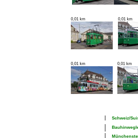
0,01 km
0,01 km
0,01 km
0,01 km
Schweiz/Suis
Bauhinweglei
Münchenstei