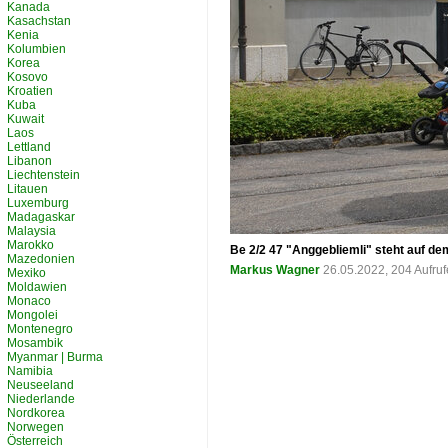
Kanada
Kasachstan
Kenia
Kolumbien
Korea
Kosovo
Kroatien
Kuba
Kuwait
Laos
Lettland
Libanon
Liechtenstein
Litauen
Luxemburg
Madagaskar
Malaysia
Marokko
Be 2/2 47 "Anggebliemli" steht auf d
Mazedonien
Markus Wagner
26.05.2022, 204 Aufru
Mexiko
Moldawien
Monaco
Mongolei
Montenegro
Mosambik
Myanmar | Burma
Namibia
Neuseeland
Niederlande
Nordkorea
Norwegen
Österreich