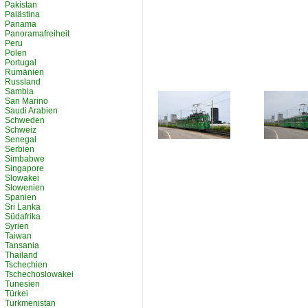
Pakistan
Palästina
Panama
Panoramafreiheit
Peru
Polen
Portugal
Rumänien
Russland
Sambia
San Marino
Saudi Arabien
Schweden
Schweiz
Senegal
Serbien
Simbabwe
Singapore
Slowakei
Slowenien
Spanien
Sri Lanka
Südafrika
Syrien
Taiwan
Tansania
Thailand
Tschechien
Tschechoslowakei
Tunesien
Türkei
Turkmenistan