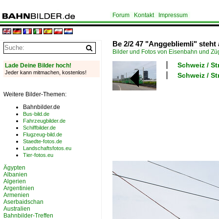
Forum
Kontakt
Impressum
Be 2/2 47 "Anggebliemli" steht
Bilder und Fotos von Eisenbahn und Z
Schweiz / S
Lade Deine Bilder hoch!
Jeder kann mitmachen, kostenlos!
Schweiz / St
Weitere Bilder-Themen:
Bahnbilder.de
Bus-bild.de
Fahrzeugbilder.de
Schiffbilder.de
Flugzeug-bild.de
Staedte-fotos.de
Landschaftsfotos.eu
Tier-fotos.eu
Ägypten
Albanien
Algerien
Argentinien
Armenien
Aserbaidschan
Australien
Bahnbilder-Treffen