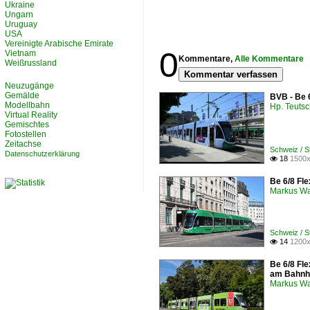
Ukraine
Ungarn
Uruguay
USA
Vereinigte Arabische Emirate
0
Vietnam
Kommentare,
Alle Kommentare
Weißrussland
Kommentar verfassen
Neuzugänge
Gemälde
BVB - Be 
Modellbahn
Hp. Teuts
Virtual Reality
Gemischtes
Fotostellen
Zeitachse
Schweiz / 
Datenschutzerklärung
18
1500x

Be 6/8 Fle
Markus W
Schweiz / 
14
1200x

Be 6/8 Fle
am Bahnh
Markus W