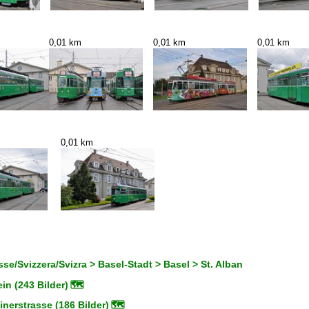
0,01 km
0,01 km
0,01 km
0,01 km
se/Svizzera/Svizra > Basel-Stadt > Basel > St. Alban
n (243 Bilder)
🗺
nerstrasse (186 Bilder)
🗺