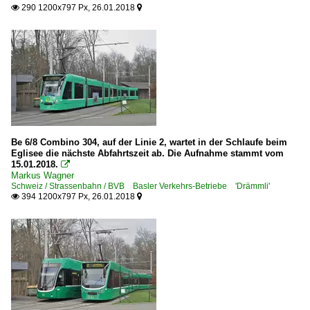
290 1200x797 Px, 26.01.2018


Be 6/8 Combino 304, auf der Linie 2, wartet in der Schlaufe beim
Eglisee die nächste Abfahrtszeit ab. Die Aufnahme stammt vom
15.01.2018.

Markus Wagner
Schweiz / Strassenbahn / BVB Basler Verkehrs-Betriebe 'Drämmli'
394 1200x797 Px, 26.01.2018

