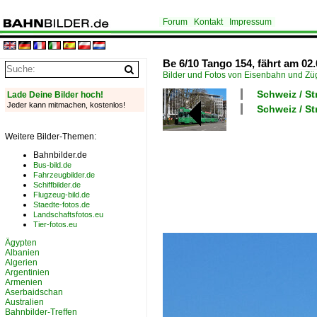
Forum
Kontakt
Impressum
Be 6/10 Tango 154, fährt am 02.
Bilder und Fotos von Eisenbahn und Z
Schweiz / St
Lade Deine Bilder hoch!
Jeder kann mitmachen, kostenlos!
Schweiz / S
Weitere Bilder-Themen:
Bahnbilder.de
Bus-bild.de
Fahrzeugbilder.de
Schiffbilder.de
Flugzeug-bild.de
Staedte-fotos.de
Landschaftsfotos.eu
Tier-fotos.eu
Ägypten
Albanien
Algerien
Argentinien
Armenien
Aserbaidschan
Australien
Bahnbilder-Treffen