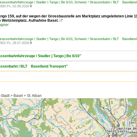
trassenbahnfahrzeuge / Stadler | Tango | Be 6/10
,
Schweiz / Strassenbahn / BLT Baselland
800 Px, 02.08.2026

ango 159, auf der wegen der Grossbaustelle am Marktplatz umgeleiteten Linie 1
e Wettsteinplatz. Aufnahme Basel.

agner
trassenbahnfahrzeuge / Stadler | Tango | Be 6/10
,
Schweiz / Strassenbahn / BLT Baselland
801 Px, 28.07.2026

assenbahnfahrzeuge / Stadler | Tango | Be 6/10"
trassenbahn / BLT Baselland Transport"
Stadt > Basel > St. Alban