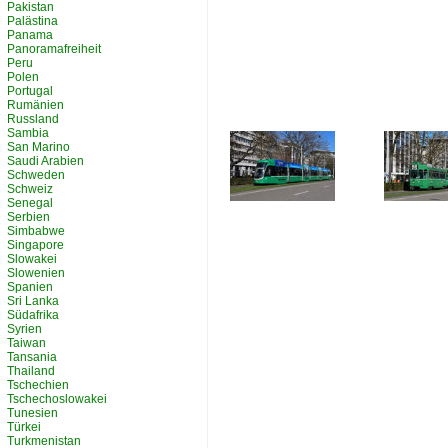
Pakistan
Palästina
Panama
Panoramafreiheit
Peru
Polen
Portugal
Rumänien
Russland
Sambia
San Marino
Saudi Arabien
Schweden
Schweiz
Senegal
Serbien
Simbabwe
Singapore
Slowakei
Slowenien
Spanien
Sri Lanka
Südafrika
Syrien
Taiwan
Tansania
Thailand
Tschechien
Tschechoslowakei
Tunesien
Türkei
Turkmenistan