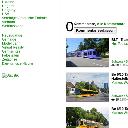
Ukraine
Ungarn
Uruguay
USA
Vereinigte Arabische Emirate
0
Vietnam
Kommentare,
Alle Kommentare
Weißrussland
Kommentar verfassen
Neuzugänge
Gemälde
BLT - Tra
Modellbahn
Hp. Teuts
Virtual Reality
Gemischtes
Fotostellen
Zeitachse
Schweiz / S
Datenschutzerklärung
20
1500x

Be 6/10 T
Haltestel
Markus W
Schweiz / S
19
1200x

Be 6/10 Ta
Markus W