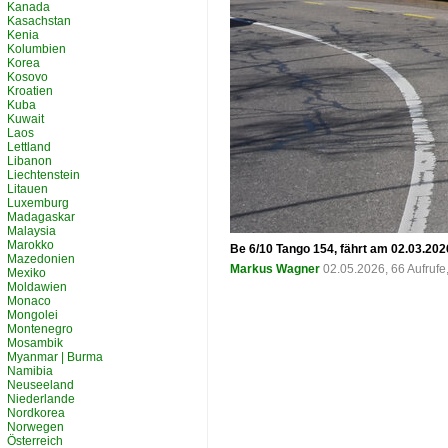
Kanada
Kasachstan
Kenia
Kolumbien
Korea
Kosovo
Kroatien
Kuba
Kuwait
Laos
Lettland
Libanon
Liechtenstein
Litauen
Luxemburg
Madagaskar
Malaysia
Marokko
Be 6/10 Tango 154, fährt am 02.03.202
Mazedonien
Markus Wagner
02.05.2026, 66 Aufruf
Mexiko
Moldawien
Monaco
Mongolei
Montenegro
Mosambik
Myanmar | Burma
Namibia
Neuseeland
Niederlande
Nordkorea
Norwegen
Österreich