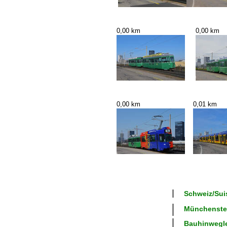
0,00 km
0,00 km
0,00 km
0,01 km
Schweiz/Suis
Münchenstei
Bauhinweglei