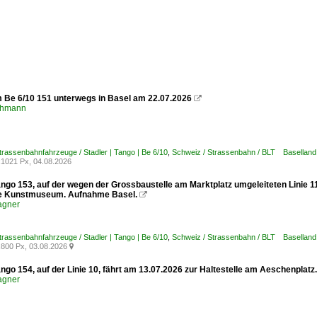
m Be 6/10 151 unterwegs in Basel am 22.07.2026

chmann
trassenbahnfahrzeuge / Stadler | Tango | Be 6/10
,
Schweiz / Strassenbahn / BLT Baselland
1021 Px, 04.08.2026
ango 153, auf der wegen der Grossbaustelle am Marktplatz umgeleiteten Linie 1
le Kunstmuseum. Aufnahme Basel.

agner
trassenbahnfahrzeuge / Stadler | Tango | Be 6/10
,
Schweiz / Strassenbahn / BLT Baselland
800 Px, 03.08.2026

ngo 154, auf der Linie 10, fährt am 13.07.2026 zur Haltestelle am Aeschenplat
agner