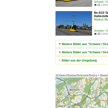
Schweiz / S
21
1200x

Be 6/10 T
Haltestell
Markus W
Schweiz / S
23
1200x

Weitere Bilder aus "Schweiz / Str
Weitere Bilder aus "Schweiz / S
Bilder aus der Umgebung
Schweiz/Suisse/Svizzera/Svizra > Basel-