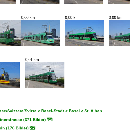
0,00 km
0,00 km
0,00 km
0,01 km
se/Svizzera/Svizra > Basel-Stadt > Basel > St. Alban
nerstrasse (371 Bilder)
🗺
n (176 Bilder)
🗺