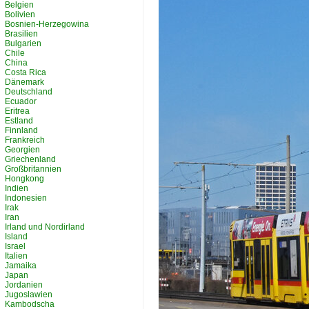
Belgien
Bolivien
Bosnien-Herzegowina
Brasilien
Bulgarien
Chile
China
Costa Rica
Dänemark
Deutschland
Ecuador
Eritrea
Estland
Finnland
Frankreich
Georgien
Griechenland
Großbritannien
Hongkong
Indien
Indonesien
Irak
Iran
Irland und Nordirland
Island
Israel
Italien
Jamaika
Japan
Jordanien
Jugoslawien
Kambodscha