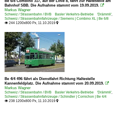
Be 6/8 Combino 317, auf der Linie 8, fährt zur Haltestelle am
Bahnhof SBB. Die Aufnahme stammt vom 19.09.2019.

Markus Wagner
Schweiz / Strassenbahn / BVB Basler Verkehrs-Betriebe 'Drämmli'
,
Schweiz / Strassenbahnfahrzeuge / Siemens | Combino XL | Be 6/8
244 1200x800 Px, 11.10.2019


Be 4/4 496 fährt als Dienstfahrt Richtung Haltestelle
Kannenfeldplatz. Die Aufnahme stammt vom 20.09.2019.

Markus Wagner
Schweiz / Strassenbahn / BVB Basler Verkehrs-Betriebe 'Drämmli'
,
Schweiz / Strassenbahnfahrzeuge / Schindler | Cornichon | Be 4/4
238 1200x800 Px, 11.10.2019

