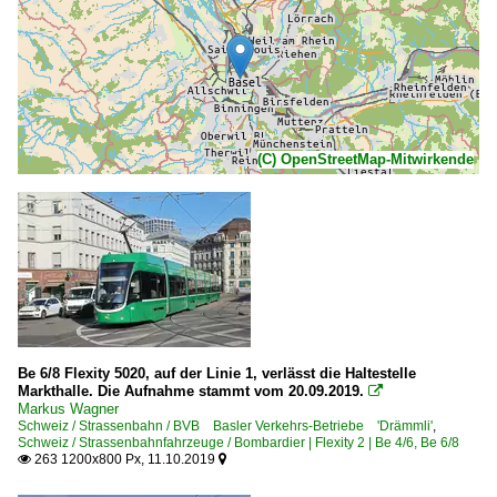
(C) OpenStreetMap-Mitwirkende
Be 6/8 Flexity 5020, auf der Linie 1, verlässt die Haltestelle
Markthalle. Die Aufnahme stammt vom 20.09.2019.

Markus Wagner
Schweiz / Strassenbahn / BVB Basler Verkehrs-Betriebe 'Drämmli'
,
Schweiz / Strassenbahnfahrzeuge / Bombardier | Flexity 2 | Be 4/6, Be 6/8
263 1200x800 Px, 11.10.2019

