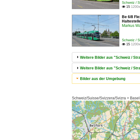
Schweiz / 
15
1200x

Be 6/8 Fl
Haltestel
Markus W
Schweiz / 
15
1200x

Weitere Bilder aus "Schweiz / S
Weitere Bilder aus "Schweiz / Str
Bilder aus der Umgebung
Schweiz/Suisse/Svizzera/Svizra > Basel