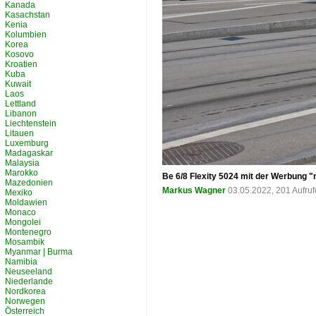
Kanada
Kasachstan
Kenia
Kolumbien
Korea
Kosovo
Kroatien
Kuba
Kuwait
Laos
Lettland
Libanon
Liechtenstein
Litauen
Luxemburg
Madagaskar
Malaysia
Marokko
Be 6/8 Flexity 5024 mit der Werbung "
Mazedonien
Markus Wagner
03.05.2022, 201 Aufru
Mexiko
Moldawien
Monaco
Mongolei
Montenegro
Mosambik
Myanmar | Burma
Namibia
Neuseeland
Niederlande
Nordkorea
Norwegen
Österreich