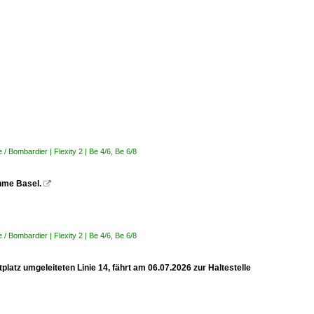
 Bombardier | Flexity 2 | Be 4/6, Be 6/8
ahme Basel.

 Bombardier | Flexity 2 | Be 4/6, Be 6/8
latz umgeleiteten Linie 14, fährt am 06.07.2026 zur Haltestelle