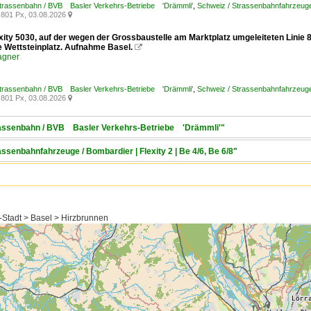
Strassenbahn / BVB Basler Verkehrs-Betriebe 'Drämmli'
,
Schweiz / Strassenbahnfahrzeuge /
801 Px, 03.08.2026

exity 5030, auf der wegen der Grossbaustelle am Marktplatz umgeleiteten Linie
le Wettsteinplatz. Aufnahme Basel.

agner
Strassenbahn / BVB Basler Verkehrs-Betriebe 'Drämmli'
,
Schweiz / Strassenbahnfahrzeuge /
801 Px, 03.08.2026

trassenbahn / BVB Basler Verkehrs-Betriebe 'Drämmli'"
assenbahnfahrzeuge / Bombardier | Flexity 2 | Be 4/6, Be 6/8"
-Stadt > Basel > Hirzbrunnen