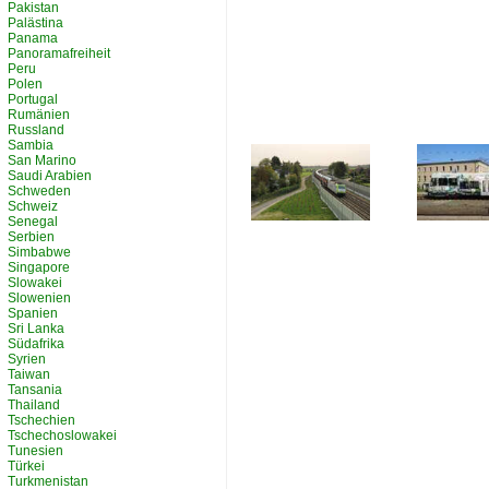
Pakistan
Palästina
Panama
Panoramafreiheit
Peru
Polen
Portugal
Rumänien
Russland
Sambia
San Marino
Saudi Arabien
Schweden
Schweiz
Senegal
Serbien
Simbabwe
Singapore
Slowakei
Slowenien
Spanien
Sri Lanka
Südafrika
Syrien
Taiwan
Tansania
Thailand
Tschechien
Tschechoslowakei
Tunesien
Türkei
Turkmenistan