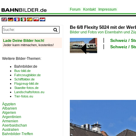
Forum
Kontakt
Impressum
Be 6/8 Flexity 5024 mit der Wer
Bilder und Fotos von Eisenbahn und Z
Schweiz / S
Lade Deine Bilder hoch!
Jeder kann mitmachen, kostenlos!
Schweiz / St
Weitere Bilder-Themen:
Bahnbilder.de
Bus-bild.de
Fahrzeugbilder.de
Schiffbilder.de
Flugzeug-bild.de
Staedte-fotos.de
Landschaftsfotos.eu
Tier-fotos.eu
Ägypten
Albanien
Algerien
Argentinien
Armenien
Aserbaidschan
Australien
Bahnbilder-Treffen