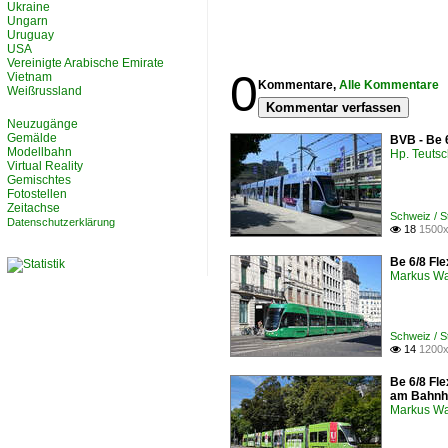
Ukraine
Ungarn
Uruguay
USA
Vereinigte Arabische Emirate
0
Vietnam
Kommentare,
Alle Kommentare
Weißrussland
Kommentar verfassen
Neuzugänge
Gemälde
BVB - Be 
Modellbahn
Hp. Teuts
Virtual Reality
Gemischtes
Fotostellen
Zeitachse
Schweiz / 
Datenschutzerklärung
18
1500x

Be 6/8 Fle
Markus W
Schweiz / 
14
1200x

Be 6/8 Fle
am Bahnh
Markus W