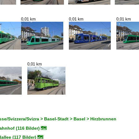
0,01 km
0,01 km
0,01 km
0,01 km
se/Svizzera/Svizra > Basel-Stadt > Basel > Hirzbrunnen
ahnhof (116 Bilder)
🗺
llee (117 Bilder)
🗺