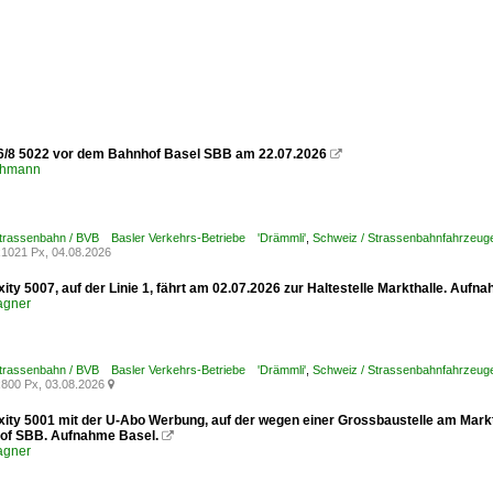
6/8 5022 vor dem Bahnhof Basel SBB am 22.07.2026

chmann
Strassenbahn / BVB Basler Verkehrs-Betriebe 'Drämmli'
,
Schweiz / Strassenbahnfahrzeuge /
1021 Px, 04.08.2026
xity 5007, auf der Linie 1, fährt am 02.07.2026 zur Haltestelle Markthalle. Aufn
agner
Strassenbahn / BVB Basler Verkehrs-Betriebe 'Drämmli'
,
Schweiz / Strassenbahnfahrzeuge /
800 Px, 03.08.2026

xity 5001 mit der U-Abo Werbung, auf der wegen einer Grossbaustelle am Marktp
of SBB. Aufnahme Basel.

agner