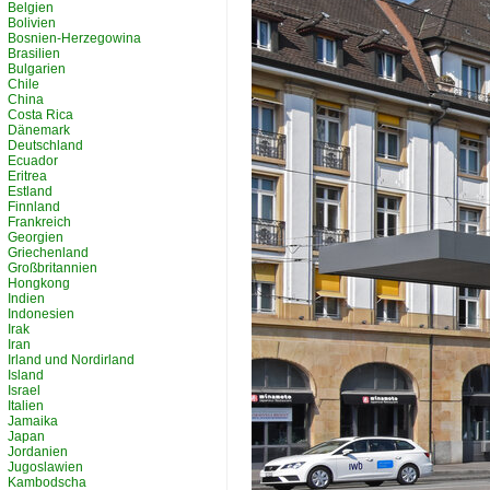
Belgien
Bolivien
Bosnien-Herzegowina
Brasilien
Bulgarien
Chile
China
Costa Rica
Dänemark
Deutschland
Ecuador
Eritrea
Estland
Finnland
Frankreich
Georgien
Griechenland
Großbritannien
Hongkong
Indien
Indonesien
Irak
Iran
Irland und Nordirland
Island
Israel
Italien
Jamaika
Japan
Jordanien
Jugoslawien
Kambodscha