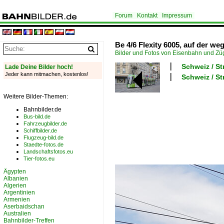
Forum
Kontakt
Impressum
Be 4/6 Flexity 6005, auf der w
Bilder und Fotos von Eisenbahn und Z
Schweiz / S
Lade Deine Bilder hoch!
Jeder kann mitmachen, kostenlos!
Schweiz / St
Weitere Bilder-Themen:
Bahnbilder.de
Bus-bild.de
Fahrzeugbilder.de
Schiffbilder.de
Flugzeug-bild.de
Staedte-fotos.de
Landschaftsfotos.eu
Tier-fotos.eu
Ägypten
Albanien
Algerien
Argentinien
Armenien
Aserbaidschan
Australien
Bahnbilder-Treffen