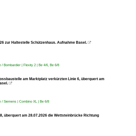
2026 zur Haltestelle Schützenhaus. Aufnahme Basel.

 Bombardier | Flexity 2 | Be 4/6, Be 6/8
rossbaustelle am Marktplatz verkürzten Linie 6, überquert am
asel.

 / Siemens | Combino XL | Be 6/8
 8, überquert am 28.07.2026 die Wettsteinbrücke Richtung