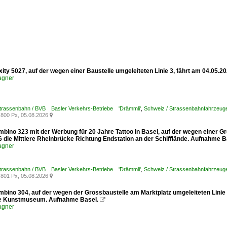
xity 5027, auf der wegen einer Baustelle umgeleiteten Linie 3, fährt am 04.05.
agner
Strassenbahn / BVB Basler Verkehrs-Betriebe 'Drämmli'
,
Schweiz / Strassenbahnfahrzeuge /
800 Px, 05.08.2026

mbino 323 mit der Werbung für 20 Jahre Tattoo in Basel, auf der wegen einer G
6 die Mittlere Rheinbrücke Richtung Endstation an der Schifflände. Aufnahme B
agner
Strassenbahn / BVB Basler Verkehrs-Betriebe 'Drämmli'
,
Schweiz / Strassenbahnfahrzeuge
801 Px, 05.08.2026

mbino 304, auf der wegen der Grossbaustelle am Marktplatz umgeleiteten Linie
le Kunstmuseum. Aufnahme Basel.

agner