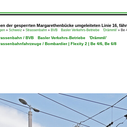
egen der gesperrten Margarethenbücke umgeleiteten Linie 16, fäh
ügen
»
Schweiz
»
Strassenbahn
»
BVB Basler Verkehrs-Betriebe 'Drämmli'
»
Be 
trassenbahn / BVB Basler Verkehrs-Betriebe 'Drämmli'
rassenbahnfahrzeuge / Bombardier | Flexity 2 | Be 4/6, Be 6/8