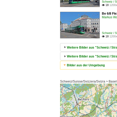
Schweiz / 
18
1200x

Be 6/8 Fle
Markus W
Schweiz / 
18
1200x

Weitere Bilder aus "Schweiz / S
Weitere Bilder aus "Schweiz / Str
Bilder aus der Umgebung
Schweiz/Suisse/Svizzera/Svizra > Basel-