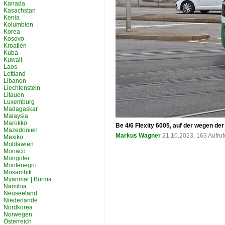
Kanada
Kasachstan
Kenia
Kolumbien
Korea
Kosovo
Kroatien
Kuba
Kuwait
Laos
Lettland
Libanon
Liechtenstein
Litauen
Luxemburg
Madagaskar
Malaysia
Marokko
Be 4/6 Flexity 6005, auf der wegen de
Mazedonien
Markus Wagner
21.10.2023, 163 Aufru
Mexiko
Moldawien
Monaco
Mongolei
Montenegro
Mosambik
Myanmar | Burma
Namibia
Neuseeland
Niederlande
Nordkorea
Norwegen
Österreich