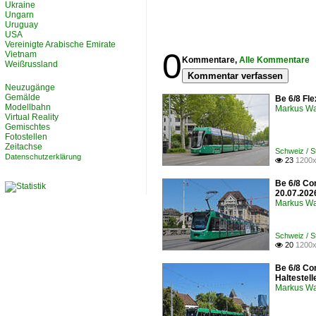
Ukraine
Ungarn
Uruguay
USA
Vereinigte Arabische Emirate
0
Vietnam
Kommentare,
Alle Kommentare
Weißrussland
Kommentar verfassen
Neuzugänge
Gemälde
Be 6/8 Fle
Modellbahn
Markus W
Virtual Reality
Gemischtes
Fotostellen
Zeitachse
Schweiz / 
Datenschutzerklärung
23
1200x

Be 6/8 Co
20.07.202
Markus W
Schweiz / 
20
1200x

Be 6/8 Co
Haltestel
Markus W