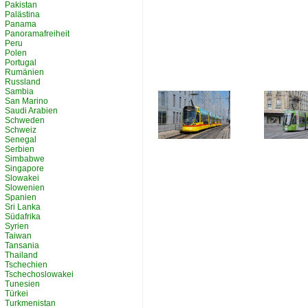
Pakistan
Palästina
Panama
Panoramafreiheit
Peru
Polen
Portugal
Rumänien
Russland
Sambia
San Marino
Saudi Arabien
Schweden
Schweiz
Senegal
Serbien
Simbabwe
Singapore
Slowakei
Slowenien
Spanien
Sri Lanka
Südafrika
Syrien
Taiwan
Tansania
Thailand
Tschechien
Tschechoslowakei
Tunesien
Türkei
Turkmenistan