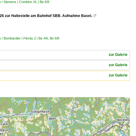
 / Siemens | Combino XL | Be 6/8
.2026 zur Haltestelle am Bahnhof SBB. Aufnahme Basel.

 Bombardier | Flexity 2 | Be 4/6, Be 6/8
zur Galerie
zur Galerie
zur Galerie