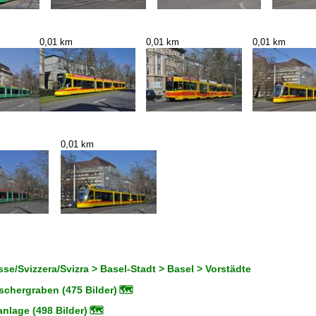
0,01 km
0,01 km
0,01 km
0,01 km
se/Svizzera/Svizra > Basel-Stadt > Basel > Vorstädte
chergraben (475 Bilder)
🗺
nlage (498 Bilder)
🗺