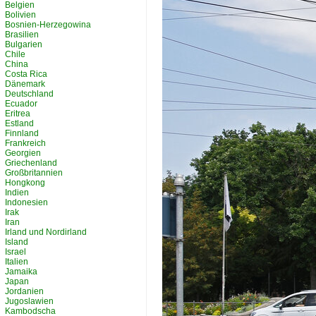
Belgien
Bolivien
Bosnien-Herzegowina
Brasilien
Bulgarien
Chile
China
Costa Rica
Dänemark
Deutschland
Ecuador
Eritrea
Estland
Finnland
Frankreich
Georgien
Griechenland
Großbritannien
Hongkong
Indien
Indonesien
Irak
Iran
Irland und Nordirland
Island
Israel
Italien
Jamaika
Japan
Jordanien
Jugoslawien
Kambodscha