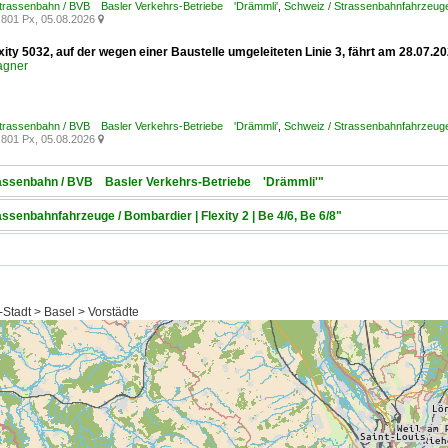
Strassenbahn / BVB Basler Verkehrs-Betriebe 'Drämmli'
,
Schweiz / Strassenbahnfahrzeuge
801 Px, 05.08.2026

xity 5032, auf der wegen einer Baustelle umgeleiteten Linie 3, fährt am 28.07
agner
Strassenbahn / BVB Basler Verkehrs-Betriebe 'Drämmli'
,
Schweiz / Strassenbahnfahrzeuge /
801 Px, 05.08.2026

trassenbahn / BVB Basler Verkehrs-Betriebe 'Drämmli'"
assenbahnfahrzeuge / Bombardier | Flexity 2 | Be 4/6, Be 6/8"
Stadt > Basel > Vorstädte