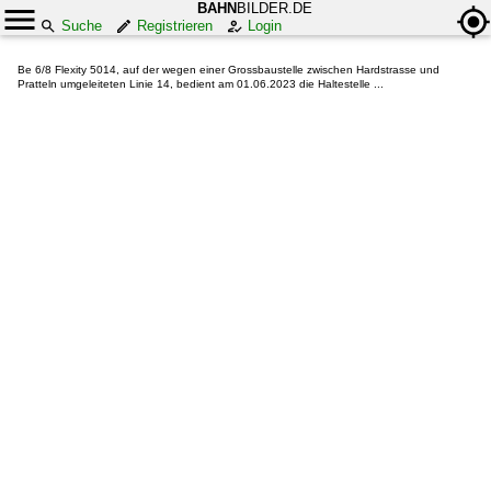
BAHN
BILDER.DE
Suche
Registrieren
Login
Be 6/8 Flexity 5014, auf der wegen einer Grossbaustelle zwischen Hardstrasse und
Pratteln umgeleiteten Linie 14, bedient am 01.06.2023 die Haltestelle ...