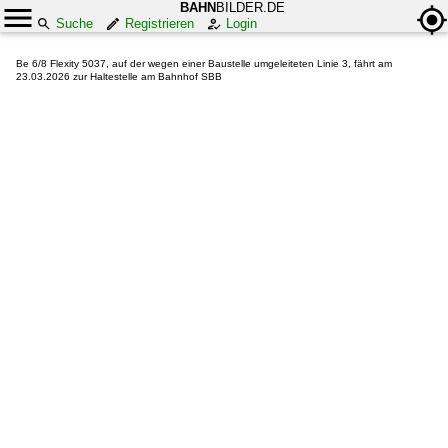
BAHN
BILDER.DE
Suche
Registrieren
Login
Be 6/8 Flexity 5037, auf der wegen einer Baustelle umgeleiteten Linie 3, fährt am
23.03.2026 zur Haltestelle am Bahnhof SBB