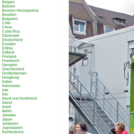
Belgien
Bolivien
Bosnien-Herzegowina
Brasilien
Bulgarien
Chile
China
Costa Rica
Dänemark
Deutschland
Ecuador
Eritrea
Estland
Finnland
Frankreich
Georgien
Griechenland
Großbritannien
Hongkong
Indien
Indonesien
Irak
Iran
Irland und Nordirland
Island
Israel
Italien
Jamaika
Japan
Jordanien
Jugoslawien
Kambodscha