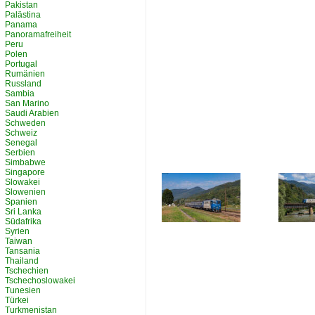
Pakistan
Palästina
Panama
Panoramafreiheit
Peru
Polen
Portugal
Rumänien
Russland
Sambia
San Marino
Saudi Arabien
Schweden
Schweiz
Senegal
Serbien
Simbabwe
Singapore
Slowakei
Slowenien
Spanien
Sri Lanka
Südafrika
Syrien
Taiwan
Tansania
Thailand
Tschechien
Tschechoslowakei
Tunesien
Türkei
Turkmenistan