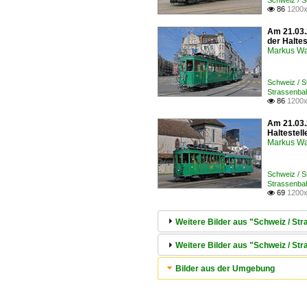
Schweiz / S
86
1200x

Am 21.03.
der Haltes
Markus W
Schweiz / 
Strassenbah
86
1200x

Am 21.03.
Haltestell
Markus W
Schweiz / 
Strassenbah
69
1200x

Weitere Bilder aus "Schweiz / Str
Weitere Bilder aus "Schweiz / S
Bilder aus der Umgebung