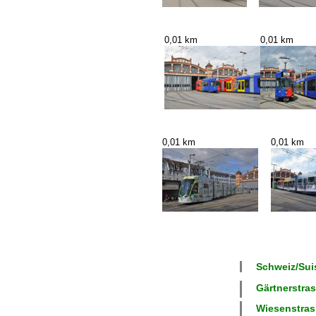
0,01 km
0,01 km
0,01 km
0,01 km
Schweiz/Suis
Gärtnerstras
Wiesenstrass