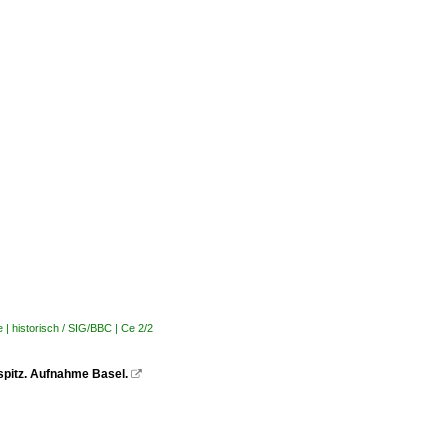
| historisch / SIG/BBC | Ce 2/2
pitz. Aufnahme Basel.
