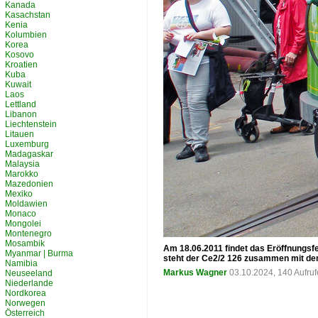
Kanada
Kasachstan
Kenia
Kolumbien
Korea
Kosovo
Kroatien
Kuba
Kuwait
Laos
Lettland
Libanon
Liechtenstein
Litauen
Luxemburg
Madagaskar
Malaysia
Marokko
Mazedonien
Mexiko
Moldawien
Monaco
Mongolei
Montenegro
Mosambik
Am 18.06.2011 findet das Eröffnungsfe
Myanmar | Burma
steht der Ce2/2 126 zusammen mit de
Namibia
Markus Wagner
03.10.2024, 140 Aufru
Neuseeland
Niederlande
Nordkorea
Norwegen
Österreich