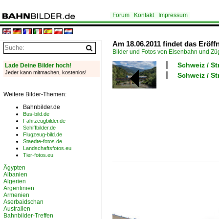
Forum
Kontakt
Impressum
Am 18.06.2011 findet das Eröf
Bilder und Fotos von Eisenbahn und Z
Schweiz / St
Lade Deine Bilder hoch!
Jeder kann mitmachen, kostenlos!
Schweiz / S
Weitere Bilder-Themen:
Bahnbilder.de
Bus-bild.de
Fahrzeugbilder.de
Schiffbilder.de
Flugzeug-bild.de
Staedte-fotos.de
Landschaftsfotos.eu
Tier-fotos.eu
Ägypten
Albanien
Algerien
Argentinien
Armenien
Aserbaidschan
Australien
Bahnbilder-Treffen