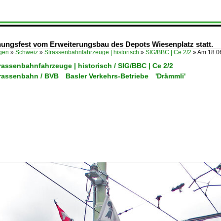
fnungsfest vom Erweiterungsbau des Depots Wiesenplatz statt.
ügen
»
Schweiz
»
Strassenbahnfahrzeuge | historisch
»
SIG/BBC | Ce 2/2
»
Am 18.06
rassenbahnfahrzeuge | historisch / SIG/BBC | Ce 2/2
trassenbahn / BVB Basler Verkehrs-Betriebe 'Drämmli'