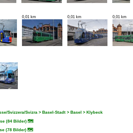
0,01 km
0,01 km
0,01 km
se/Svizzera/Svizra > Basel-Stadt > Basel > Klybeck
se (84 Bilder)
🗺
e (78 Bilder)
🗺