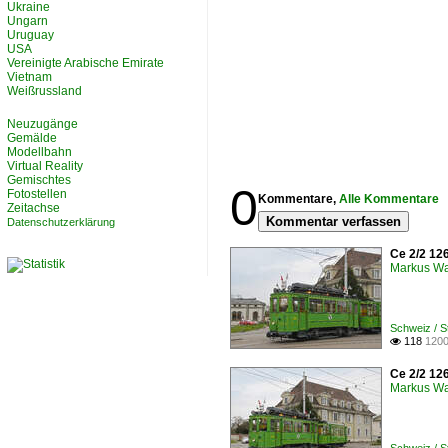
Ukraine
Ungarn
Uruguay
USA
Vereinigte Arabische Emirate
Vietnam
Weißrussland
Neuzugänge
Gemälde
Modellbahn
Virtual Reality
Gemischtes
0
Fotostellen
Kommentare,
Alle Kommentare
Zeitachse
Kommentar verfassen
Datenschutzerklärung
Ce 2/2 12
Markus W
Schweiz / 
118
1200

Ce 2/2 12
Markus W