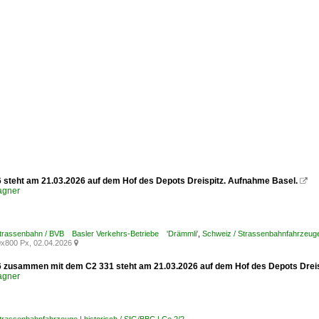
6 steht am 21.03.2026 auf dem Hof des Depots Dreispitz. Aufnahme Basel.

agner
Strassenbahn / BVB Basler Verkehrs-Betriebe 'Drämmli'
,
Schweiz / Strassenbahnfahrzeuge 
x800 Px, 02.04.2026

6 zusammen mit dem C2 331 steht am 21.03.2026 auf dem Hof des Depots Dreis
agner