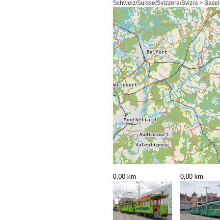
Schweiz/Suisse/Svizzera/Svizra > Basel
0,00 km
0,00 km