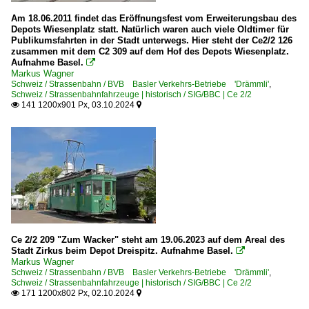
Am 18.06.2011 findet das Eröffnungsfest vom Erweiterungsbau des
Depots Wiesenplatz statt. Natürlich waren auch viele Oldtimer für
Publikumsfahrten in der Stadt unterwegs. Hier steht der Ce2/2 126
zusammen mit dem C2 309 auf dem Hof des Depots Wiesenplatz.
Aufnahme Basel.

Markus Wagner
Schweiz / Strassenbahn / BVB Basler Verkehrs-Betriebe 'Drämmli'
,
Schweiz / Strassenbahnfahrzeuge | historisch / SIG/BBC | Ce 2/2
141 1200x901 Px, 03.10.2024


Ce 2/2 209 "Zum Wacker" steht am 19.06.2023 auf dem Areal des
Stadt Zirkus beim Depot Dreispitz. Aufnahme Basel.

Markus Wagner
Schweiz / Strassenbahn / BVB Basler Verkehrs-Betriebe 'Drämmli'
,
Schweiz / Strassenbahnfahrzeuge | historisch / SIG/BBC | Ce 2/2
171 1200x802 Px, 02.10.2024

